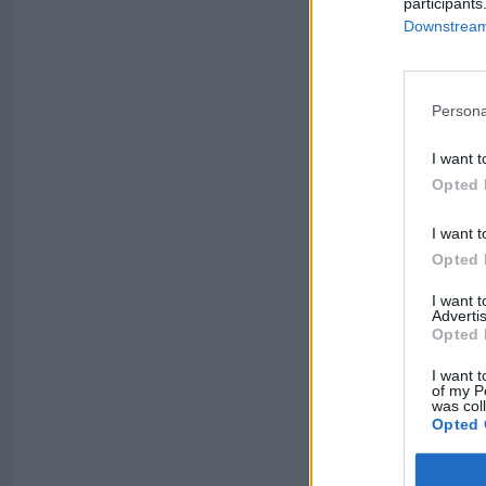
participants
Downstream 
Persona
I want t
Opted 
I want t
Opted 
I want 
Advertis
Opted 
I want t
of my P
was col
Opted 