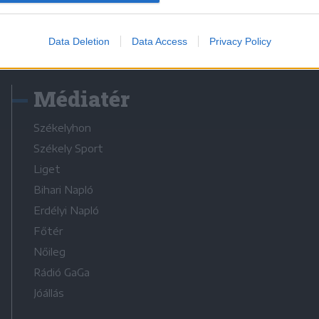
Data Deletion
Data Access
Privacy Policy
Médiatér
Székelyhon
Székely Sport
Liget
Bihari Napló
Erdélyi Napló
Főtér
Nőileg
Rádió GaGa
Jóállás