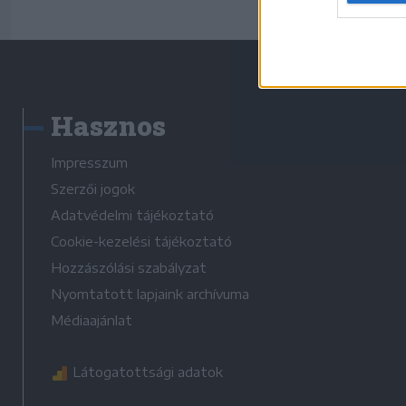
Hasznos
Impresszum
Szerzői jogok
Adatvédelmi tájékoztató
Cookie-kezelési tájékoztató
Hozzászólási szabályzat
Nyomtatott lapjaink archívuma
Médiaajánlat
Látogatottsági adatok