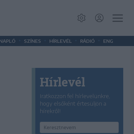
•
•
•
•
 NAPLÓ
SZÍNES
HÍRLEVÉL
RÁDIÓ
ENG
Hírlevél
Iratkozzon fel hírlevelünkre,
hogy elsőként értesüljön a
hírekről!