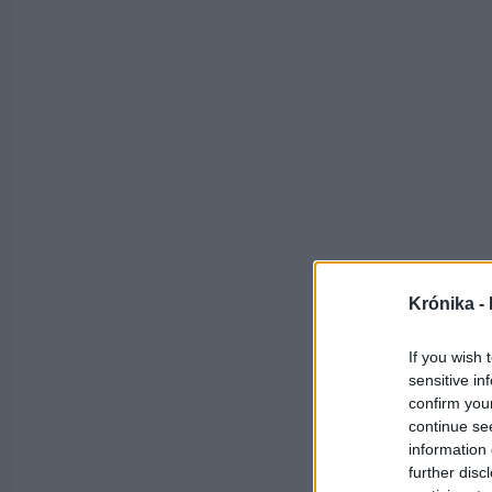
Krónika -
If you wish 
sensitive in
confirm you
continue se
information 
further disc