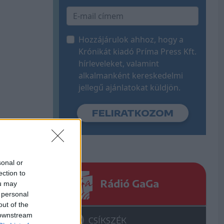
Hozzájárulok ahhoz, hogy a
Krónikát kiadó Príma Press Kft.
hírleveleket, valamint
alkalmanként kereskedelmi
jellegű ajánlatokat küldjön.
sonal or
ection to
Rádió GaGa
ou may
 personal
out of the
 downstream
CSÍKSZÉK