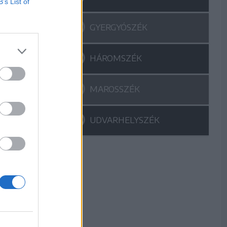
B’s List of
GYERGYÓSZÉK
HÁROMSZÉK
MAROSSZÉK
UDVARHELYSZÉK