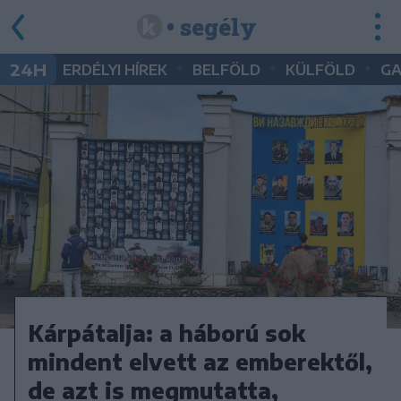
• segély
•
•
•
24H
ERDÉLYI HÍREK
BELFÖLD
KÜLFÖLD
G
Kárpátalja: a háború sok
mindent elvett az emberektől,
de azt is megmutatta,