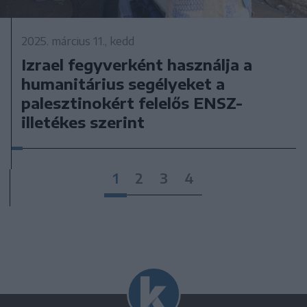
2025. március 11., kedd
Izrael fegyverként használja a
humanitárius segélyeket a
palesztinokért felelős ENSZ-
illetékes szerint
1
2
3
4