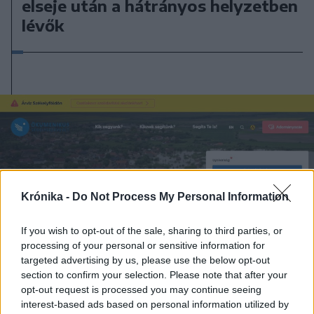
elseje után a hátrányos helyzetben
lévők
Krónika -
Do Not Process My Personal Information
If you wish to opt-out of the sale, sharing to third parties, or
processing of your personal or sensitive information for
targeted advertising by us, please use the below opt-out
2025. június 07., szombat
section to confirm your selection. Please note that after your
Újabb segélyszállítmányokat juttat
opt-out request is processed you may continue seeing
interest-based ads based on personal information utilized by
el az árvíz sújtotta