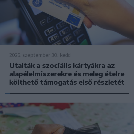
2025. szeptember 30., kedd
Utalták a szociális kártyákra az
alapélelmiszerekre és meleg ételre
költhető támogatás első részletét