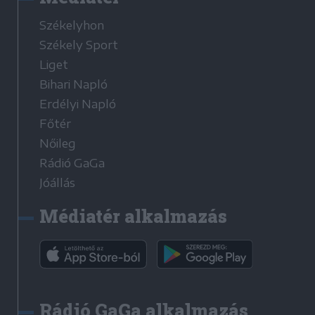
Székelyhon
Székely Sport
Liget
Bihari Napló
Erdélyi Napló
Főtér
Nőileg
Rádió GaGa
Jóállás
Médiatér alkalmazás
Rádió GaGa alkalmazás