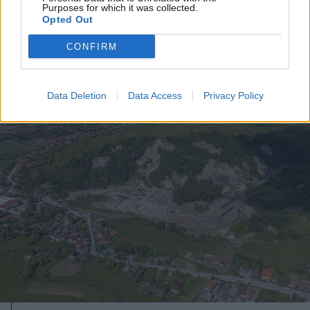
2025. június 03., kedd
Purposes for which it was collected.
Opted Out
ENSZ: ki kell vizsgálni a civilek
állítólagos gázai lemészárlását
CONFIRM
Data Deletion
Data Access
Privacy Policy