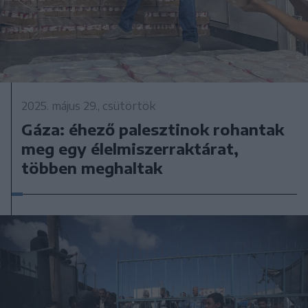
2025. május 29., csütörtök
Gáza: éhező palesztinok rohantak
meg egy élelmiszerraktárat,
többen meghaltak