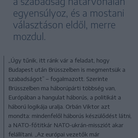
a szabadság határvonalán
egyensúlyoz, és a mostani
választáson eldől, merre
mozdul.
„Úgy tűnik, itt ránk vár a feladat, hogy
Budapest után Brüsszelben is megmentsük a
szabadságot” – fogalmazott. Szerinte
Brüsszelben ma háborúpárti többség van,
Európában a hangulat háborús, a politikát a
háború logikája uralja. Orbán Viktor azt
mondta: mindenfelől háborús készülődést látni,
a NATO-főtitkár NATO-ukrán-missziót akar
felállítani. „Az európai vezetők már