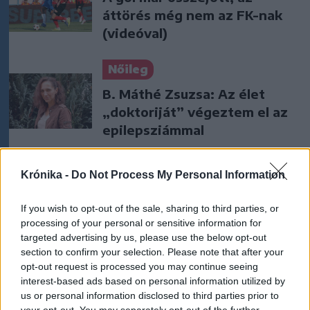
áttörés még nem az FK-nak
(videóval)
Nőileg
B. Máthé Zsuzsa: Az élet
„doktoriját” végeztem el az
epilepsziámmal
Krónika -
Do Not Process My Personal Information
If you wish to opt-out of the sale, sharing to third parties, or
processing of your personal or sensitive information for
A rovat további cikkei
targeted advertising by us, please use the below opt-out
section to confirm your selection. Please note that after your
opt-out request is processed you may continue seeing
interest-based ads based on personal information utilized by
us or personal information disclosed to third parties prior to