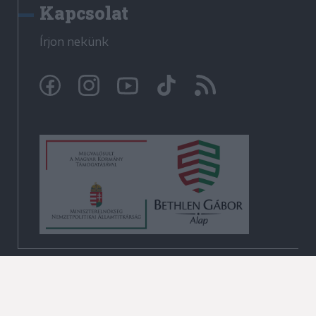
Kapcsolat
Írjon nekünk
© Krónika.ro 2009-2026
Minden jog fenntartva!