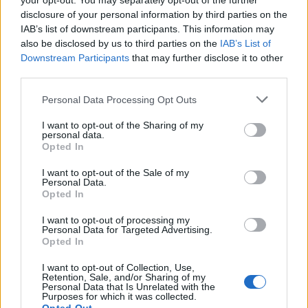
your opt-out. You may separately opt-out of the further
disclosure of your personal information by third parties on the
IAB’s list of downstream participants. This information may
also be disclosed by us to third parties on the
IAB’s List of
Downstream Participants
that may further disclose it to other
third parties.
Personal Data Processing Opt Outs
I want to opt-out of the Sharing of my
personal data.
Opted In
2026. augusztus 08., szombat
I want to opt-out of the Sale of my
A román radarok nem észlelték a
Personal Data.
Opted In
végül Bulgáriában felrobbant drónt
I want to opt-out of processing my
Personal Data for Targeted Advertising.
Opted In
I want to opt-out of Collection, Use,
Retention, Sale, and/or Sharing of my
Personal Data that Is Unrelated with the
Purposes for which it was collected.