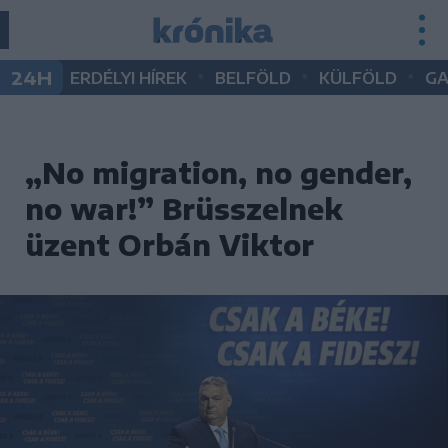
•
•
•
24H
ERDÉLYI HÍREK
BELFÖLD
KÜLFÖLD
G
„No migration, no gender,
no war!” Brüsszelnek
üzent Orbán Viktor