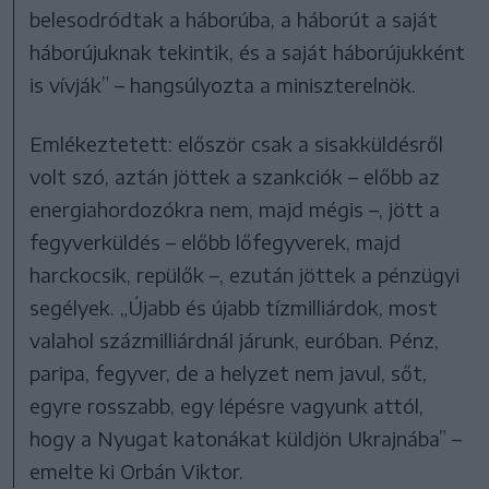
belesodródtak a háborúba, a háborút a saját
háborújuknak tekintik, és a saját háborújukként
is vívják” – hangsúlyozta a miniszterelnök.
Emlékeztetett: először csak a sisakküldésről
volt szó, aztán jöttek a szankciók – előbb az
energiahordozókra nem, majd mégis –, jött a
fegyverküldés – előbb lőfegyverek, majd
harckocsik, repülők –, ezután jöttek a pénzügyi
segélyek. „Újabb és újabb tízmilliárdok, most
valahol százmilliárdnál járunk, euróban. Pénz,
paripa, fegyver, de a helyzet nem javul, sőt,
egyre rosszabb, egy lépésre vagyunk attól,
hogy a Nyugat katonákat küldjön Ukrajnába” –
emelte ki Orbán Viktor.