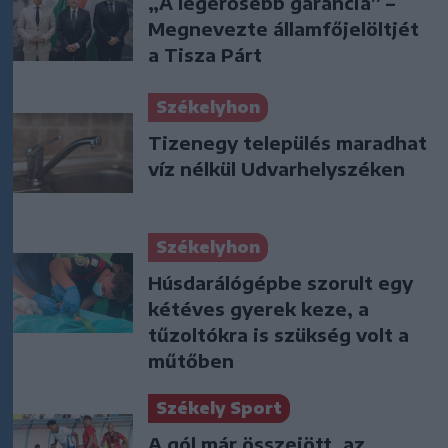
„A legerősebb garancia” –
Megnevezte államfőjelöltjét
a Tisza Párt
Székelyhon
Tizenegy település maradhat
víz nélkül Udvarhelyszéken
Székelyhon
Húsdarálógépbe szorult egy
kétéves gyerek keze, a
tűzoltókra is szükség volt a
műtőben
Székely Sport
A gól már összejött, az