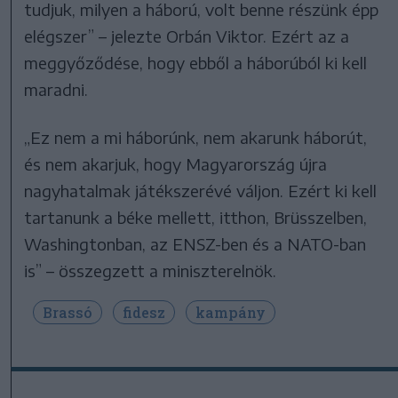
tudjuk, milyen a háború, volt benne részünk épp
elégszer” – jelezte Orbán Viktor. Ezért az a
meggyőződése, hogy ebből a háborúból ki kell
maradni.
„Ez nem a mi háborúnk, nem akarunk háborút,
és nem akarjuk, hogy Magyarország újra
nagyhatalmak játékszerévé váljon. Ezért ki kell
tartanunk a béke mellett, itthon, Brüsszelben,
Washingtonban, az ENSZ-ben és a NATO-ban
is” – összegzett a miniszterelnök.
Brassó
fidesz
kampány