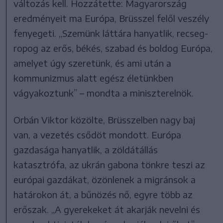
változás kell. Hozzátette: Magyarország
eredményeit ma Európa, Brüsszel felől veszély
fenyegeti. „Szemünk láttára hanyatlik, recseg-
ropog az erős, békés, szabad és boldog Európa,
amelyet úgy szeretünk, és ami után a
kommunizmus alatt egész életünkben
vágyakoztunk” – mondta a miniszterelnök.
Orbán Viktor közölte, Brüsszelben nagy baj
van, a vezetés csődöt mondott. Európa
gazdasága hanyatlik, a zöldátállás
katasztrófa, az ukrán gabona tönkre teszi az
európai gazdákat, özönlenek a migránsok a
határokon át, a bűnözés nő, egyre több az
erőszak. „A gyerekeket át akarják nevelni és