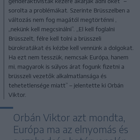
genderaktivisták kezére akarják adni őket” –
sorolta a problémákat. Szerinte Brüsszelben a
változás nem fog magától megtörténni ,
„nekünk kell megcsinálni”. „El kell foglalni
Brüsszelt, félre kell tolni a brüsszeli
bürokratákat és kézbe kell vennünk a dolgokat.
Ha ezt nem tesszük, nemcsak Európa, hanem
mi, magyarok is súlyos árat fogunk fizetni a
brüsszeli vezetők alkalmatlansága és
tehetetlensége miatt” – jelentette ki Orbán
Viktor.
Orbán Viktor azt mondta,
Európa ma az elnyomás és