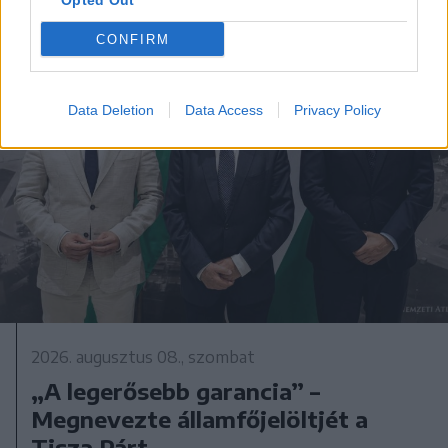
Opted Out
CONFIRM
Data Deletion
Data Access
Privacy Policy
2026. augusztus 08., szombat
„A legerősebb garancia” –
Megnevezte államfőjelöltjét a
Tisza Párt