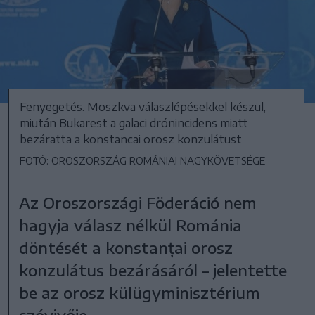
Fenyegetés. Moszkva válaszlépésekkel készül,
miután Bukarest a galaci drónincidens miatt
bezáratta a konstancai orosz konzulátust
FOTÓ: OROSZORSZÁG ROMÁNIAI NAGYKÖVETSÉGE
Az Oroszországi Föderáció nem
hagyja válasz nélkül Románia
döntését a konstanțai orosz
konzulátus bezárásáról – jelentette
be az orosz külügyminisztérium
szóvivője.