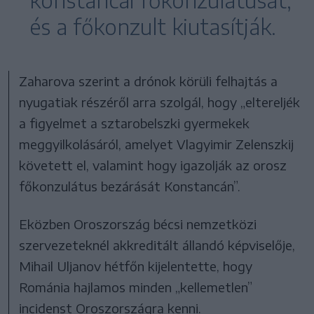
és a főkonzult kiutasítják.
Zaharova szerint a drónok körüli felhajtás a
nyugatiak részéről arra szolgál, hogy „eltereljék
a figyelmet a sztarobelszki gyermekek
meggyilkolásáról, amelyet Vlagyimir Zelenszkij
követett el, valamint hogy igazolják az orosz
főkonzulátus bezárását Konstancán”.
Eközben Oroszország bécsi nemzetközi
szervezeteknél akkreditált állandó képviselője,
Mihail Uljanov hétfőn kijelentette, hogy
Románia hajlamos minden „kellemetlen”
incidenst Oroszországra kenni.