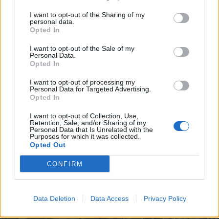
I want to opt-out of the Sharing of my
personal data.
Opted In
2026. augusztus 08., szombat
I want to opt-out of the Sale of my
Putyin egy NATO-tagállam
Personal Data.
Opted In
megtámadására készül az amerikai
hírszerzés szerint
I want to opt-out of processing my
Personal Data for Targeted Advertising.
Opted In
I want to opt-out of Collection, Use,
Retention, Sale, and/or Sharing of my
Personal Data that Is Unrelated with the
Purposes for which it was collected.
Opted Out
CONFIRM
Data Deletion
Data Access
Privacy Policy