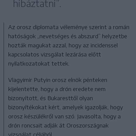
hibáztatni”.
Az orosz diplomata véleménye szerint a román
hatóságok „nevetséges és abszurd” helyzetbe
hozták magukat azzal, hogy az incidenssel
kapcsolatos vizsgálat lezárása előtt
nyilatkozatokat tettek.
Vlagyimir Putyin orosz elnök pénteken
kijelentette, hogy a drón eredete nem
bizonyított, és Bukaresttől olyan
bizonyítékokat kért, amelyek igazolják, hogy
orosz készülékről van szó. Javasolta, hogy a
drón roncsait adják át Oroszországnak
vizsgálat céljából.