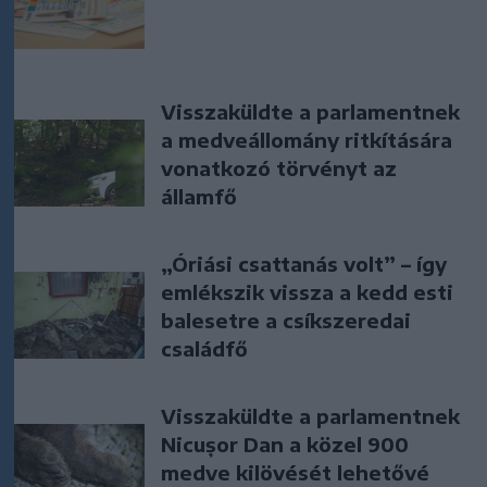
Visszaküldte a parlamentnek
a medveállomány ritkítására
vonatkozó törvényt az
államfő
„Óriási csattanás volt” – így
emlékszik vissza a kedd esti
balesetre a csíkszeredai
családfő
Visszaküldte a parlamentnek
Nicușor Dan a közel 900
medve kilövését lehetővé