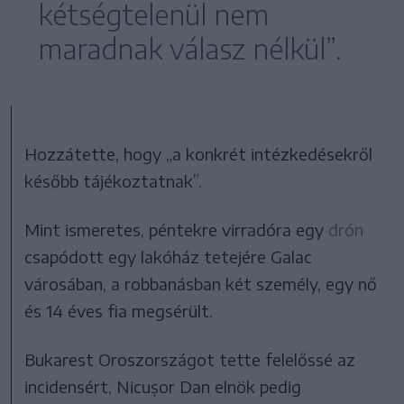
kétségtelenül nem
maradnak válasz nélkül”.
Hozzátette, hogy „a konkrét intézkedésekről
később tájékoztatnak”.
Mint ismeretes, péntekre virradóra egy
drón
csapódott egy lakóház tetejére Galac
városában, a robbanásban két személy, egy nő
és 14 éves fia megsérült.
Bukarest Oroszországot tette felelőssé az
incidensért, Nicușor Dan elnök pedig