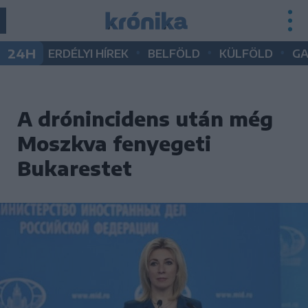
•
•
•
24H
ERDÉLYI HÍREK
BELFÖLD
KÜLFÖLD
G
A drónincidens után még
Moszkva fenyegeti
Bukarestet