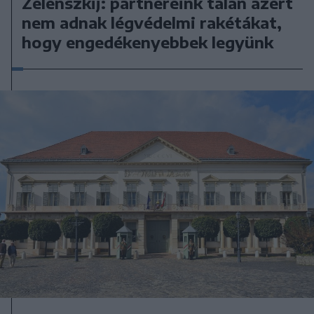
Zelenszkij: partnereink talán azért
nem adnak légvédelmi rakétákat,
hogy engedékenyebbek legyünk