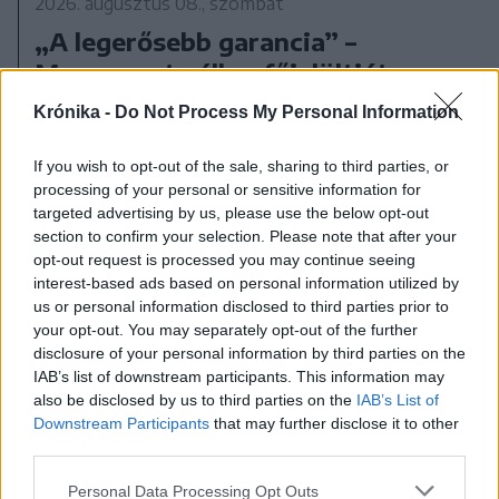
2026. augusztus 08., szombat
„A legerősebb garancia” –
Megnevezte államfőjelöltjét a
Tisza Párt
Krónika -
Do Not Process My Personal Information
If you wish to opt-out of the sale, sharing to third parties, or
processing of your personal or sensitive information for
targeted advertising by us, please use the below opt-out
section to confirm your selection. Please note that after your
opt-out request is processed you may continue seeing
interest-based ads based on personal information utilized by
us or personal information disclosed to third parties prior to
your opt-out. You may separately opt-out of the further
disclosure of your personal information by third parties on the
IAB’s list of downstream participants. This information may
also be disclosed by us to third parties on the
IAB’s List of
Downstream Participants
that may further disclose it to other
third parties.
Personal Data Processing Opt Outs