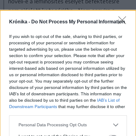
növeli-e a leminősítés esélyét befektetésre
nem ajánlott kategóriába. „Nem annyira a
zsugorodás, mint a deficit alakulása és az
Krónika -
Do Not Process My Personal Information
államadósság törlesztési pályája az, ami
If you wish to opt-out of the sale, sharing to third parties, or
meghatározza az esetleges leminősítést.
processing of your personal or sensitive information for
targeted advertising by us, please use the below opt-out
Bár a jelenlegi politikai
section to confirm your selection. Please note that after your
opt-out request is processed you may continue seeing
instabilitás és az emiatt
interest-based ads based on personal information utilized by
kockázatosabbá váló
us or personal information disclosed to third parties prior to
your opt-out. You may separately opt-out of the further
adósságtörlesztés
disclosure of your personal information by third parties on the
mindenképpen rosszat tesz
IAB’s list of downstream participants. This information may
also be disclosed by us to third parties on the
IAB’s List of
Románia ratingjének, a
Downstream Participants
that may further disclose it to other
leminősítés talán
third parties.
elkerülhető,
Personal Data Processing Opt Outs
hiszen a tavaly meghozott intézkedések