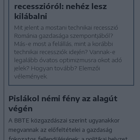
recesszióról: nehéz lesz
kilábalni
Mit jelent a mostani technikai recesszió
Románia gazdasága szempontjából?
Más-e most a felállás, mint a korábbi
technikai recessziók idején? Vannak-e
legalább óvatos optimizmusra okot adó
jelek? Hogyan tovább? Elemzői
vélemények.
Pislákol némi fény az alagút
végén
A BBTE közgazdászai szerint ugyanakkor
megvannak az előfeltételei a gazdaság
fokozatos fellendülésének: a politikai helyzet