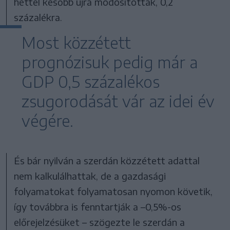
héttel később újra módosították, 0,2
százalékra.
Most közzétett
prognózisuk pedig már a
GDP 0,5 százalékos
zsugorodását vár az idei év
végére.
És bár nyilván a szerdán közzétett adattal
nem kalkulálhattak, de a gazdasági
folyamatokat folyamatosan nyomon követik,
így továbbra is fenntartják a –0,5%-os
előrejelzésüket – szögezte le szerdán a