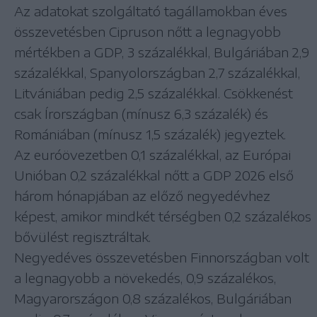
Az adatokat szolgáltató tagállamokban éves
összevetésben Cipruson nőtt a legnagyobb
mértékben a GDP, 3 százalékkal, Bulgáriában 2,9
százalékkal, Spanyolországban 2,7 százalékkal,
Litvániában pedig 2,5 százalékkal. Csökkenést
csak Írországban (mínusz 6,3 százalék) és
Romániában (mínusz 1,5 százalék) jegyeztek.
Az euróövezetben 0,1 százalékkal, az Európai
Unióban 0,2 százalékkal nőtt a GDP 2026 első
három hónapjában az előző negyedévhez
képest, amikor mindkét térségben 0,2 százalékos
bővülést regisztráltak.
Negyedéves összevetésben Finnországban volt
a legnagyobb a növekedés, 0,9 százalékos,
Magyarországon 0,8 százalékos, Bulgáriában