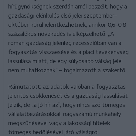
hírügynökségnek szerdán arról beszélt, hogy a
gazdasági élénkülés első jelei szeptember–
október körül jelentkezhetnek, amikor 0,6–0,8
százalékos növekedés is elképzelhető. „A
román gazdaság jelenleg recesszióban van a
fogyasztás visszaesése és a piaci tevékenység
lassulása miatt, de egy súlyosabb válság jelei
nem mutatkoznak” – fogalmazott a szakértő.
Rámutatott: az adatok valóban a fogyasztás
jelentős csökkenését és a gazdaság lassulását
jelzik, de „a jó hír az”, hogy nincs szó tömeges
vállalatbezárásokkal, nagyszámú munkahely
megszűnésével vagy a lakossági hitelek
tömeges bedőlésével járó válságról.