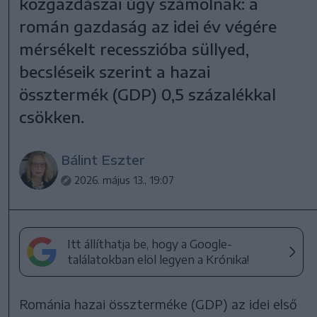
közgazdászai úgy számolnak: a
román gazdaság az idei év végére
mérsékelt recesszióba süllyed,
becsléseik szerint a hazai
össztermék (GDP) 0,5 százalékkal
csökken.
Bálint Eszter
2026. május 13., 19:07
Itt állíthatja be, hogy a Google-
találatokban elöl legyen a Krónika!
Románia hazai összterméke (GDP) az idei első