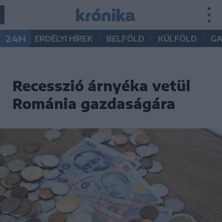
•
•
•
24H
ERDÉLYI HÍREK
BELFÖLD
KÜLFÖLD
G
Recesszió árnyéka vetül
Románia gazdaságára