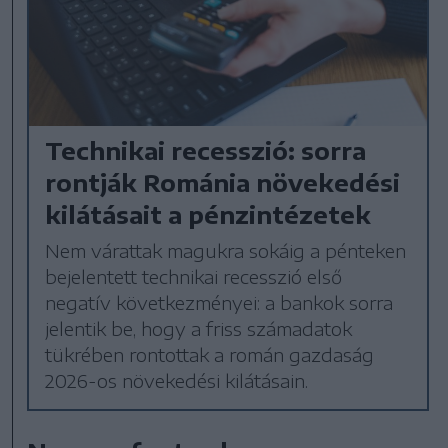
Technikai recesszió: sorra
rontják Románia növekedési
kilátásait a pénzintézetek
Nem várattak magukra sokáig a pénteken
bejelentett technikai recesszió első
negatív következményei: a bankok sorra
jelentik be, hogy a friss számadatok
tükrében rontottak a román gazdaság
2026-os növekedési kilátásain.