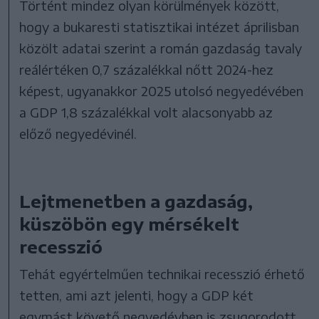
Történt mindez olyan körülmények között,
hogy a bukaresti statisztikai intézet áprilisban
közölt adatai szerint a román gazdaság tavaly
reálértéken 0,7 százalékkal nőtt 2024-hez
képest, ugyanakkor 2025 utolsó negyedévében
a GDP 1,8 százalékkal volt alacsonyabb az
előző negyedévinél.
Lejtmenetben a gazdaság,
küszöbön egy mérsékelt
recesszió
Tehát egyértelműen technikai recesszió érhető
tetten, ami azt jelenti, hogy a GDP két
egymást követő negyedévben is zsugorodott