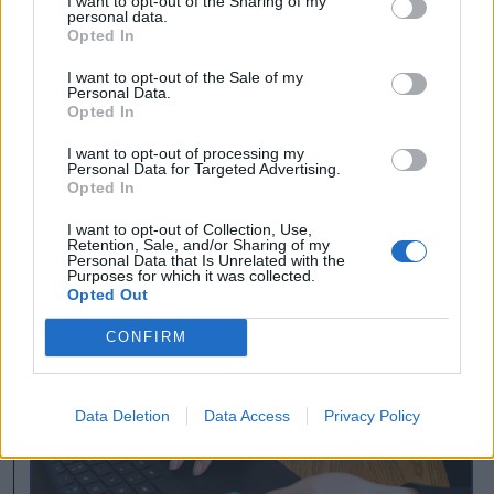
I want to opt-out of the Sharing of my
hatására mérséklődött az államháztartási
personal data.
Opted In
hiány és idénre további deficitcsökkenés
I want to opt-out of the Sale of my
várható. A 2027-es költségvetés ugyanakkor
Personal Data.
Opted In
ebből a szempontból kritikus fontosságú lesz
abból a szempontból, hogy folytatódik-e a
I want to opt-out of processing my
Personal Data for Targeted Advertising.
költségvetési konszolidáció” – válaszolta
Opted In
kérdésünkre Szász Levente.
I want to opt-out of Collection, Use,
Retention, Sale, and/or Sharing of my
Personal Data that Is Unrelated with the
Purposes for which it was collected.
korábban írtuk
Opted Out
CONFIRM
Data Deletion
Data Access
Privacy Policy