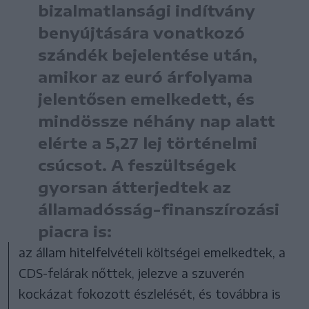
bizalmatlansági indítvány
benyújtására vonatkozó
szándék bejelentése után,
amikor az euró árfolyama
jelentősen emelkedett, és
mindössze néhány nap alatt
elérte a 5,27 lej történelmi
csúcsot. A feszültségek
gyorsan átterjedtek az
államadósság-finanszírozási
piacra is:
az állam hitelfelvételi költségei emelkedtek, a
CDS-felárak nőttek, jelezve a szuverén
kockázat fokozott észlelését, és továbbra is