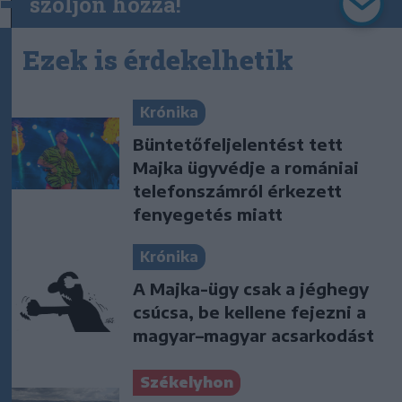
szóljon hozzá!
Ezek is érdekelhetik
Krónika
Büntetőfeljelentést tett
Majka ügyvédje a romániai
telefonszámról érkezett
fenyegetés miatt
Krónika
A Majka-ügy csak a jéghegy
csúcsa, be kellene fejezni a
magyar–magyar acsarkodást
Székelyhon