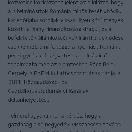
közvetlen kockázatot jelent az a kilátás, hogy
a hitelminősítők Románia minősítését »bóvli«
kategóriába sorolják vissza. Ilyen körülmények
között a hiány finanszírozása drágul, és a
befektetők államkötvények iránti érdeklődése
csökkenhet, ami fokozza a nyomást Románia
pénzügyi és költségvetési stabilitására” –
fogalmazta meg az elemzésben Rácz Béla-
Gergely, a RoEM kutatócsoportjának tagja, a
BBTE Közgazdaság- és
Gazdálkodástudományi Karának
dékánhelyettese.
Felmerül ugyanakkor a kérdés, hogy a
gazdaság első negyedévi visszaesése tovább