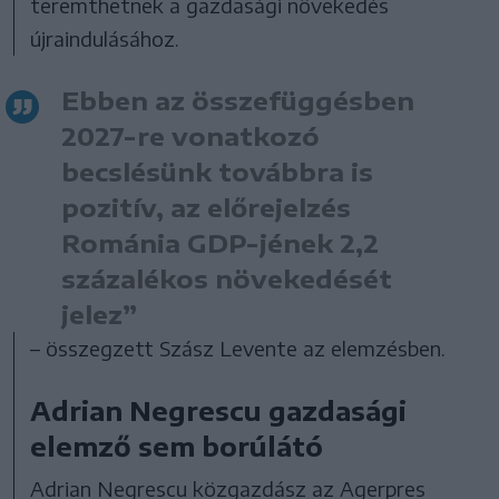
teremthetnek a gazdasági növekedés
újraindulásához.
Ebben az összefüggésben
2027-re vonatkozó
becslésünk továbbra is
pozitív, az előrejelzés
Románia GDP-jének 2,2
százalékos növekedését
jelez”
– összegzett Szász Levente az elemzésben.
Adrian Negrescu gazdasági
elemző sem borúlátó
Adrian Negrescu közgazdász az Agerpres