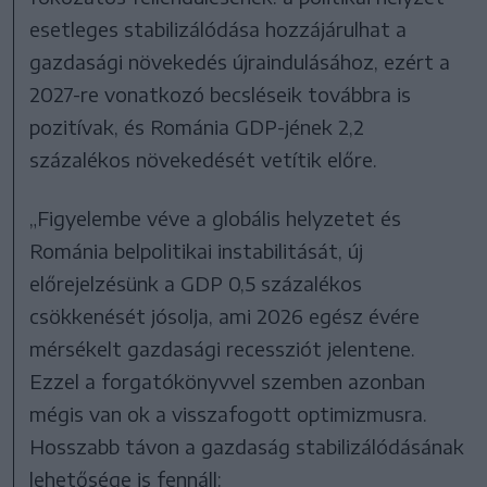
esetleges stabilizálódása hozzájárulhat a
gazdasági növekedés újraindulásához, ezért a
2027-re vonatkozó becsléseik továbbra is
pozitívak, és Románia GDP-jének 2,2
százalékos növekedését vetítik előre.
„Figyelembe véve a globális helyzetet és
Románia belpolitikai instabilitását, új
előrejelzésünk a GDP 0,5 százalékos
csökkenését jósolja, ami 2026 egész évére
mérsékelt gazdasági recessziót jelentene.
Ezzel a forgatókönyvvel szemben azonban
mégis van ok a visszafogott optimizmusra.
Hosszabb távon a gazdaság stabilizálódásának
lehetősége is fennáll: