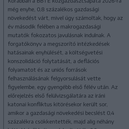
Korábban a BBTE közgazdászcsapata 2026-ra
még enyhe, 0,8 százalékos gazdasági
növekedést várt, mivel úgy számoltak, hogy az
év második felében a makrogazdasági
mutatók fokozatos javulásnak indulnak. A
forgatókönyv a megszorító intézkedések
hatásainak enyhülését, a költségvetési
konszolidáció folytatását, a deflációs
folyamatot és az uniós források
felhasználásának felgyorsulását vette
figyelembe, egy gyengébb első félév után. Az
előrejelzés első felülvizsgálatára az iráni
katonai konfliktus kitörésekor került sor,
amikor a gazdasági növekedési becslést 0,4
százalékra csökkentették, majd alig néhány