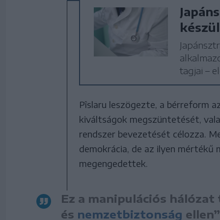
Japáns
készül
Japánszt
alkalmazo
tagjai – 
Pîslaru leszögezte, a bérreform a
kiváltságok megszüntetését, val
rendszer bevezetését célozza. Me
demokrácia, de az ilyen mértékű 
megengedettek.
Ez a manipulációs hálóza
és
nemzetbiztonság
ellen”