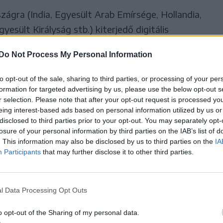
zágra (India, Egyesült Arab Emírsége, Hollandia,
yesült Királyság stb.) kiterjedő digitális
Do Not Process My Personal Information
to opt-out of the sale, sharing to third parties, or processing of your per
formation for targeted advertising by us, please use the below opt-out s
r selection. Please note that after your opt-out request is processed y
szélgetést indít Facebook-oldalán
eing interest-based ads based on personal information utilized by us or
avezető a közalkalmazotti
disclosed to third parties prior to your opt-out. You may separately opt-
losure of your personal information by third parties on the IAB’s list of
vényről
. This information may also be disclosed by us to third parties on the
IA
Participants
that may further disclose it to other third parties.
slaru ügyvivő munkaügyi miniszter bejelentette,
beszédet kezdeményez a társadalommal az új
azotti bértörvény tervezetéről, és csütörtökön
l Data Processing Opt Outs
lgetést indít a témáról a Facebook-oldalán.
o opt-out of the Sharing of my personal data.