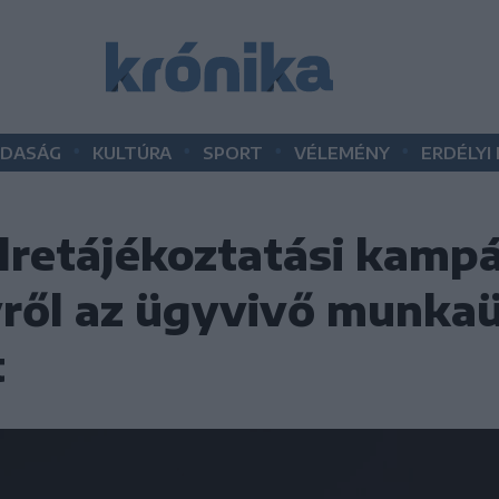
•
•
•
•
DASÁG
KULTÚRA
SPORT
VÉLEMÉNY
ERDÉLYI
lretájékoztatási kampá
yről az ügyvivő munka
t