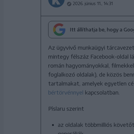
2026. június 11., 14:31
Itt állíthatja be, hogy a Go
Az ügyvivő munkaügyi tárcavezet
mintegy félszáz Facebook-oldal lát
román hagyományokkal, filmekkel,
foglalkozó oldalak), de közös be
tartalmakat, amelyek egyetlen cél
bértörvénnyel
kapcsolatban.
Pîslaru szerint
az oldalak többmilliós követő
generálják,