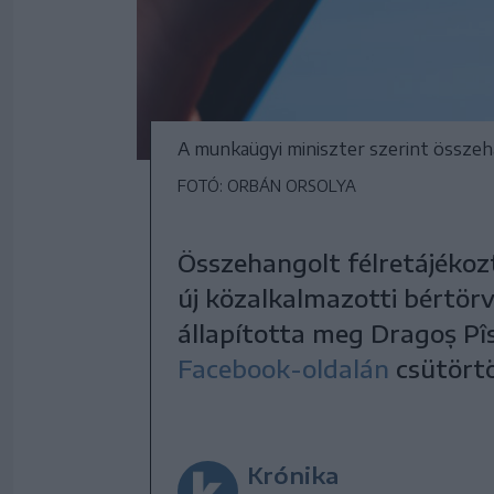
A munkaügyi miniszter szerint összeh
FOTÓ: ORBÁN ORSOLYA
Összehangolt félretájékoz
új közalkalmazotti bértör
állapította meg Dragoș Pî
Facebook-oldalán
csütörtö
Krónika