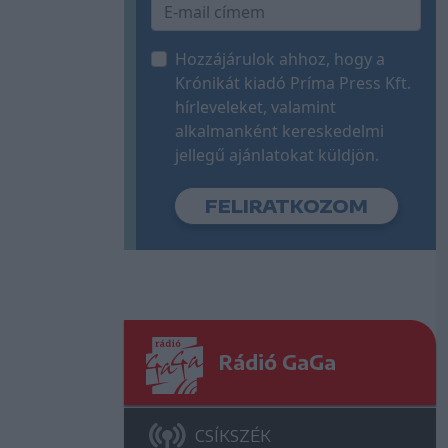
Hozzájárulok ahhoz, hogy a
Krónikát kiadó Príma Press Kft.
hírleveleket, valamint
alkalmanként kereskedelmi
jellegű ajánlatokat küldjön.
Rádió GaGa
CSÍKSZÉK