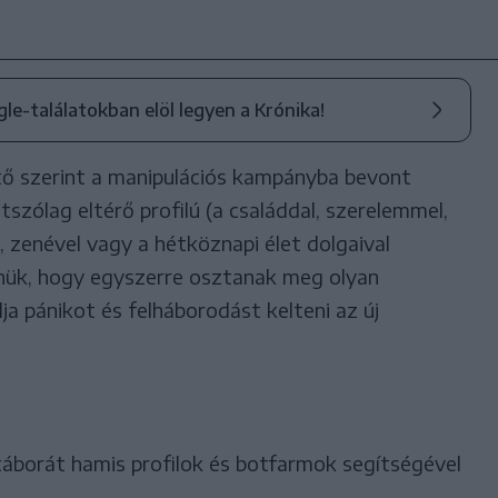
ogle-találatokban elöl legyen a Krónika!
ő szerint a manipulációs kampányba bevont
szólag eltérő profilú (a családdal, szerelemmel,
 zenével vagy a hétköznapi élet dolgaival
nnük, hogy egyszerre osztanak meg olyan
ja pánikot és felháborodást kelteni az új
táborát hamis profilok és botfarmok segítségével