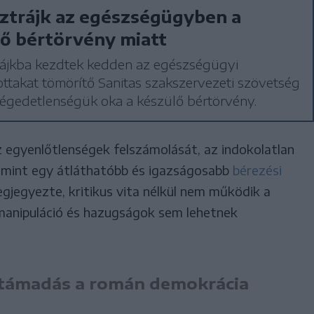
ztrájk az egészségügyben a
ő bértörvény miatt
rájkba kezdtek kedden az egészségügyi
ttakat tömörítő Sanitas szakszervezeti szövetség
elégedetlenségük oka a készülő bértörvény.
z egyenlőtlenségek felszámolását, az indokolatlan
amint egy átláthatóbb és igazságosabb
bérezési
gjegyezte, kritikus vita nélkül nem működik a
manipuláció és hazugságok sem lehetnek
t támadás a román demokrácia