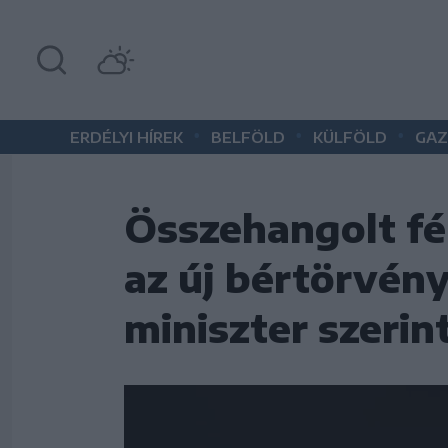
•
•
•
ERDÉLYI HÍREK
BELFÖLD
KÜLFÖLD
GAZ
Összehangolt fé
az új bértörvén
miniszter szerin