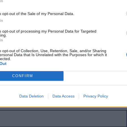
In
forrásokból származó képeket, vagy a
mesterséges
peket generálnak, a kontextusból kiragadott
o opt-out of the Sale of my Personal Data.
ek közzé, és riadalmat, pánikot keltő vagy az
In
sztenek. Céljuk közfelháborodást kelteni és
to opt-out of processing my Personal Data for Targeted
ing.
 szembeni bizalmatlanságot.
In
o opt-out of Collection, Use, Retention, Sale, and/or Sharing
ersonal Data that Is Unrelated with the Purposes for which it
pcsán a bérek csökkentésére,
lected.
Out
s apokaliptikus
ozó hamis információkkal
CONFIRM
i médiát
Data Deletion
Data Access
Privacy Policy
r.