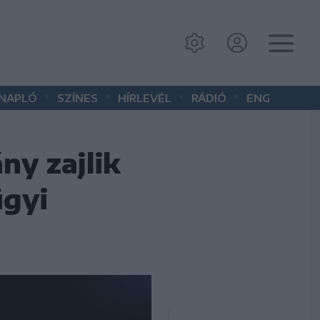
•
•
•
•
 NAPLÓ
SZÍNES
HÍRLEVÉL
RÁDIÓ
ENG
ny zajlik
ügyi