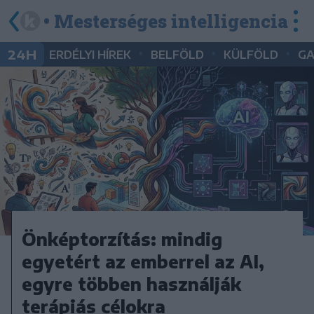
• Mesterséges intelligencia
•
•
•
24H
ERDÉLYI HÍREK
BELFÖLD
KÜLFÖLD
G
Önképtorzítás: mindig
egyetért az emberrel az AI,
egyre többen használják
terápiás célokra