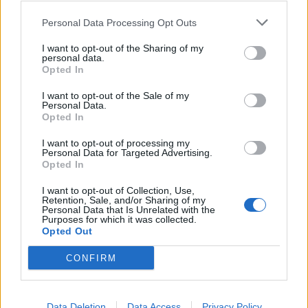
Personal Data Processing Opt Outs
I want to opt-out of the Sharing of my
personal data.
Opted In
I want to opt-out of the Sale of my
Personal Data.
Opted In
2026. május 24., vasárnap
I want to opt-out of processing my
Így készítettünk az AI segítségével
Personal Data for Targeted Advertising.
Opted In
egy neves séf stílusában olyan
ebédet, amit ő a nyilvánosság előtt
I want to opt-out of Collection, Use,
Retention, Sale, and/or Sharing of my
még el sem követett
Personal Data that Is Unrelated with the
Purposes for which it was collected.
Opted Out
CONFIRM
Data Deletion
Data Access
Privacy Policy