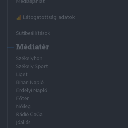
Médiaajánlat
Látogatottsági adatok
Sütibeállítások
Médiatér
Székelyhon
Székely Sport
Liget
Bihari Napló
Erdélyi Napló
Főtér
Nőileg
Rádió GaGa
Jóállás