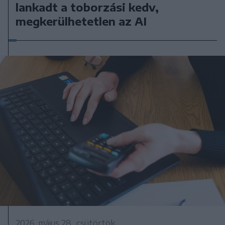
lankadt a toborzási kedv,
megkerülhetetlen az AI
2026. május 28., csütörtök