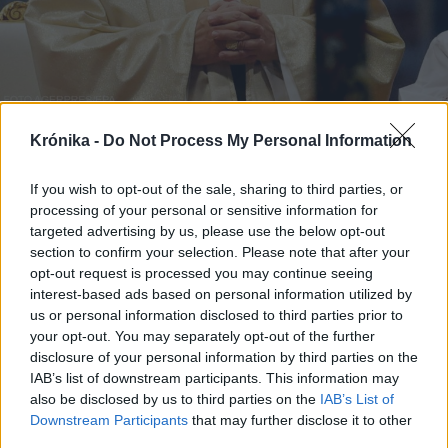
2026. május 26., kedd
Krónika -
Do Not Process My Personal Information
Határozott utasítást ad Leó pápa
If you wish to opt-out of the sale, sharing to third parties, or
az emberiségnek a mesterséges
processing of your personal or sensitive information for
intelligenciára vonatkozóan
targeted advertising by us, please use the below opt-out
section to confirm your selection. Please note that after your
opt-out request is processed you may continue seeing
interest-based ads based on personal information utilized by
us or personal information disclosed to third parties prior to
your opt-out. You may separately opt-out of the further
disclosure of your personal information by third parties on the
IAB’s list of downstream participants. This information may
also be disclosed by us to third parties on the
IAB’s List of
Downstream Participants
that may further disclose it to other
third parties.