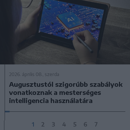
2026. április 08., szerda
Augusztustól szigorúbb szabályok
vonatkoznak a mesterséges
intelligencia használatára
1
2
3
4
5
6
7