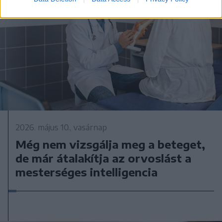
2026. május 10., vasárnap
Még nem vizsgálja meg a beteget,
de már átalakítja az orvoslást a
mesterséges intelligencia