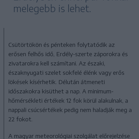
melegebb is lehet.
Csütörtökön és pénteken folytatódik az
erősen felhős idő, Erdély-szerte záporokra és
zivatarokra kell számítani. Az északi,
északnyugati szelet sokfelé élénk vagy erős
lökések kísérhetik. Délután átmeneti
időszakokra kisüthet a nap. A minimum-
hőmérsékleti értékek 12 fok körül alakulnak, a
nappali csúcsértékek pedig nem haladják meg a
22 fokot.
A magyar meteorológiai szolgálat előrejelzése