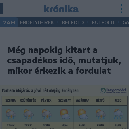
•
•
•
24H
ERDÉLYI HÍREK
BELFÖLD
KÜLFÖLD
G
Még napokig kitart a
csapadékos idő, mutatjuk,
mikor érkezik a fordulat