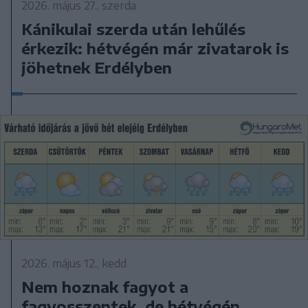
2026. május 27., szerda
Kánikulai szerda után lehűlés
érkezik: hétvégén már zivatarok is
jöhetnek Erdélyben
2026. május 12., kedd
Nem hoznak fagyot a
fagyosszentek, de hétvégén