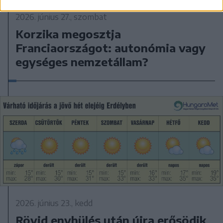
2026. június 27., szombat
Korzika megosztja
Franciaországot: autonómia vagy
egységes nemzetállam?
2026. június 23., kedd
Rövid enyhülés után újra erősödik