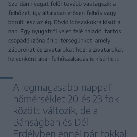
Szerdán nyugat felől tovább vastagszik a
felhőzet, így általában erősen felhős vagy
borult lesz az ég. Rövid időszakokra kisüt a
nap. Egy nyugatról kelet felé haladó, tartós
csapadékzóna éri el térségünket, amely
záporokat és zivatarokat hoz, a zivatarokat
helyenként akár felhőszakadás is kísérheti.
A legmagasabb nappali
hőmérséklet 20 és 23 fok
között változik, de a
Bánságban és Dél-
Erdélyben ennél pár fokkal