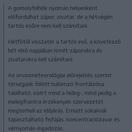
A gomolyfelhők nyomán helyenként
előfordulhat zápor, zivatar, de a hétvégén
tartós esőre nem kell számítani.
Hétfőtől visszatér a tartós eső, a következő
hét első napjaiban ismét záporokra és
zivatarokra kell számítani.
Az orvosmeteorológiai előrejelzés szerint
térségünk fölött hullámzó frontálzóna
található, ezért mind a hideg-, mind pedig a
melegfrontra érzékenyek szervezetét
megterheli az időjárás. Emiatt sokaknál
tapasztalható fejfájás, koncentrációzavar és
vérnyomás-ingadozás.