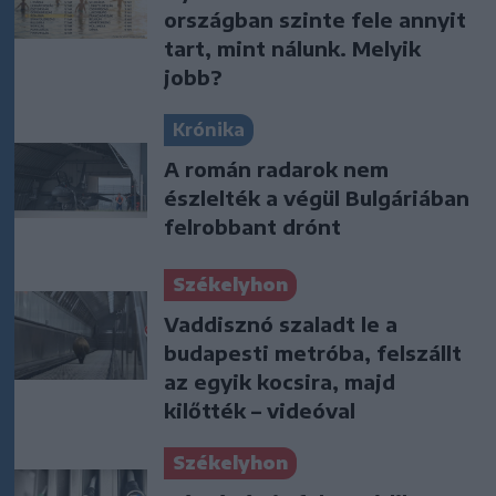
országban szinte fele annyit
tart, mint nálunk. Melyik
jobb?
Krónika
A román radarok nem
észlelték a végül Bulgáriában
felrobbant drónt
Székelyhon
Vaddisznó szaladt le a
budapesti metróba, felszállt
az egyik kocsira, majd
kilőtték – videóval
Székelyhon