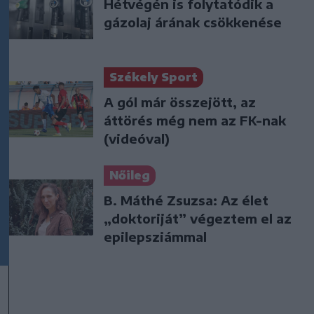
Hétvégén is folytatódik a
gázolaj árának csökkenése
Székely Sport
A gól már összejött, az
áttörés még nem az FK-nak
(videóval)
Nőileg
B. Máthé Zsuzsa: Az élet
„doktoriját” végeztem el az
epilepsziámmal