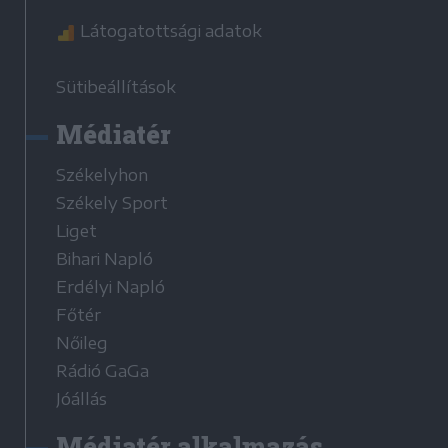
Látogatottsági adatok
Sütibeállítások
Médiatér
Székelyhon
Székely Sport
Liget
Bihari Napló
Erdélyi Napló
Főtér
Nőileg
Rádió GaGa
Jóállás
Médiatér alkalmazás