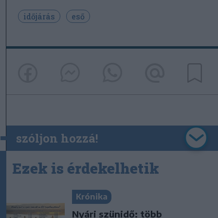
időjárás
eső
szóljon hozzá!
Ezek is érdekelhetik
Krónika
Nyári szünidő: több