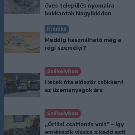
éves település nyomaira
bukkantak Nagyiklódon
Krónika
Meddig használható még a
régi személyi?
Székelyhon
Hetek óta először csökkent
az üzemanyagok ára
Székelyhon
„Óriási csattanás volt” – így
emlékszik vissza a kedd esti