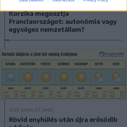
2026. június 27., szombat
Korzika megosztja
Franciaországot: autonómia vagy
egységes nemzetállam?
2026. június 23., kedd
Rövid enyhülés után újra erősödik