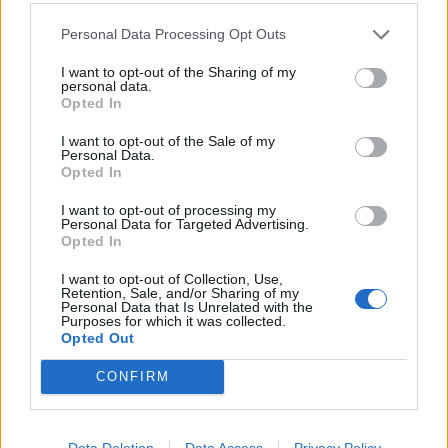
Szintet lépett a román–ukrán
együttműködés a közös
Personal Data Processing Opt Outs
dróngyártással
I want to opt-out of the Sharing of my
personal data.
Opted In
I want to opt-out of the Sale of my
Personal Data.
Opted In
I want to opt-out of processing my
Personal Data for Targeted Advertising.
Opted In
I want to opt-out of Collection, Use,
Retention, Sale, and/or Sharing of my
Personal Data that Is Unrelated with the
Purposes for which it was collected.
Opted Out
CONFIRM
Data Deletion
Data Access
Privacy Policy