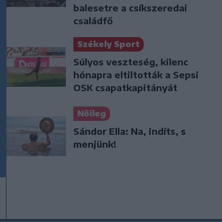
balesetre a csíkszeredai
családfő
Székely Sport
Súlyos veszteség, kilenc
hónapra eltiltották a Sepsi
OSK csapatkapitányát
Nőileg
Sándor Ella: Na, indíts, s
menjünk!