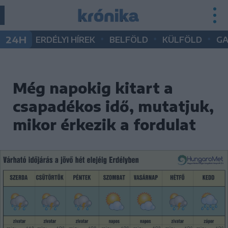
•
•
•
24H
ERDÉLYI HÍREK
BELFÖLD
KÜLFÖLD
G
Még napokig kitart a
csapadékos idő, mutatjuk,
mikor érkezik a fordulat