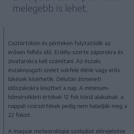
melegebb is lehet.
Csütörtökön és pénteken folytatódik az
erősen felhős idő, Erdély-szerte záporokra és
zivatarokra kell számítani. Az északi,
északnyugati szelet sokfelé élénk vagy erős
lökések kísérhetik. Délután átmeneti
időszakokra kisüthet a nap. A minimum-
hőmérsékleti értékek 12 fok körül alakulnak, a
nappali csúcsértékek pedig nem haladják meg a
22 fokot.
A magyar meteorológiai szolgálat előrejelzése