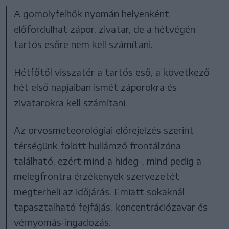
A gomolyfelhők nyomán helyenként
előfordulhat zápor, zivatar, de a hétvégén
tartós esőre nem kell számítani.
Hétfőtől visszatér a tartós eső, a következő
hét első napjaiban ismét záporokra és
zivatarokra kell számítani.
Az orvosmeteorológiai előrejelzés szerint
térségünk fölött hullámzó frontálzóna
található, ezért mind a hideg-, mind pedig a
melegfrontra érzékenyek szervezetét
megterheli az időjárás. Emiatt sokaknál
tapasztalható fejfájás, koncentrációzavar és
vérnyomás-ingadozás.