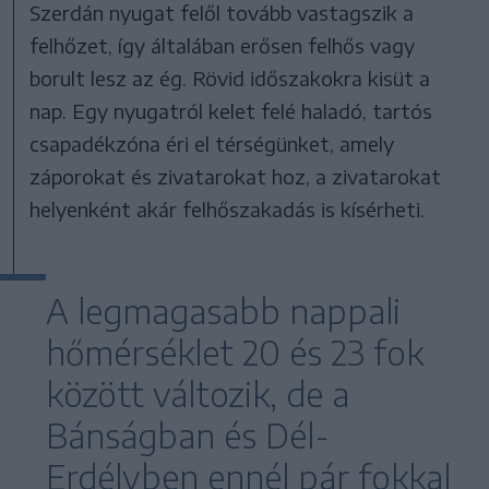
Szerdán nyugat felől tovább vastagszik a
felhőzet, így általában erősen felhős vagy
borult lesz az ég. Rövid időszakokra kisüt a
nap. Egy nyugatról kelet felé haladó, tartós
csapadékzóna éri el térségünket, amely
záporokat és zivatarokat hoz, a zivatarokat
helyenként akár felhőszakadás is kísérheti.
A legmagasabb nappali
hőmérséklet 20 és 23 fok
között változik, de a
Bánságban és Dél-
Erdélyben ennél pár fokkal