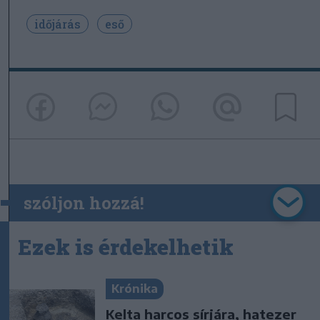
időjárás
eső
szóljon hozzá!
Ezek is érdekelhetik
Krónika
Kelta harcos sírjára, hatezer