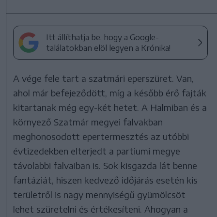
Itt állíthatja be, hogy a Google-
találatokban elöl legyen a Krónika!
A vége fele tart a szatmári eperszüret. Van,
ahol már befejeződött, míg a később érő fajták
kitartanak még egy-két hetet. A Halmiban és a
környező Szatmár megyei falvakban
meghonosodott epertermesztés az utóbbi
évtizedekben elterjedt a partiumi megye
távolabbi falvaiban is. Sok kisgazda lát benne
fantáziát, hiszen kedvező időjárás esetén kis
területről is nagy mennyiségű gyümölcsöt
lehet szüretelni és értékesíteni. Ahogyan a