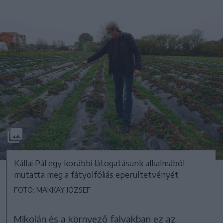
Kállai Pál egy korábbi látogatásunk alkalmából
mutatta meg a fátyolfóliás eperültetvényét
FOTÓ: MAKKAY JÓZSEF
Mikolán és a környező falvakban ez az