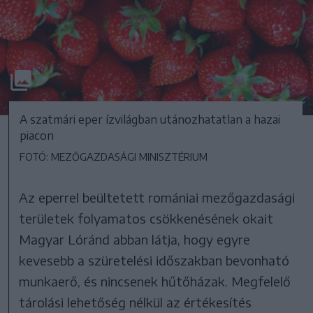
A szatmári eper ízvilágban utánozhatatlan a hazai
piacon
FOTÓ: MEZŐGAZDASÁGI MINISZTÉRIUM
Az eperrel beültetett romániai mezőgazdasági
területek folyamatos csökkenésének okait
Magyar Lóránd abban látja, hogy egyre
kevesebb a szüretelési időszakban bevonható
munkaerő, és nincsenek hűtőházak. Megfelelő
tárolási lehetőség nélkül az értékesítés