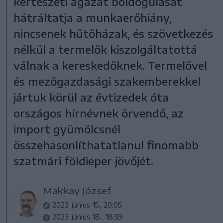
kertészeti ágazat boldogulását
hátráltatja a munkaerőhiány,
nincsenek hűtőházak, és szövetkezés
nélkül a termelők kiszolgáltatottá
válnak a kereskedőknek. Termelővel
és mezőgazdasági szakemberekkel
jártuk körül az évtizedek óta
országos hírnévnek örvendő, az
import gyümölcsnél
összehasonlíthatatlanul finomabb
szatmári földieper jövőjét.
Makkay József
2023. június 15., 20:05
2023. június 18., 18:59