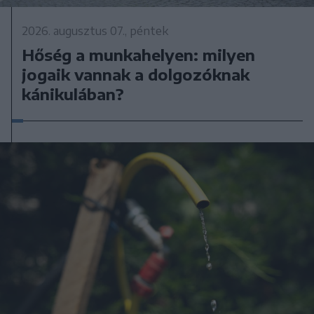
2026. augusztus 07., péntek
Hőség a munkahelyen: milyen
jogaik vannak a dolgozóknak
kánikulában?