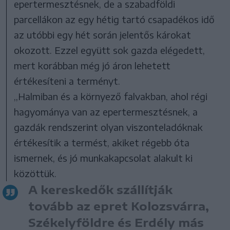
epertermesztésnek, de a szabadföldi
parcellákon az egy hétig tartó csapadékos idő
az utóbbi egy hét során jelentős károkat
okozott. Ezzel együtt sok gazda elégedett,
mert korábban még jó áron lehetett
értékesíteni a terményt.
,,Halmiban és a környező falvakban, ahol régi
hagyománya van az epertermesztésnek, a
gazdák rendszerint olyan viszonteladóknak
értékesítik a termést, akiket régebb óta
ismernek, és jó munkakapcsolat alakult ki
közöttük.
A kereskedők szállítják
tovább az epret Kolozsvárra,
Székelyföldre és Erdély más