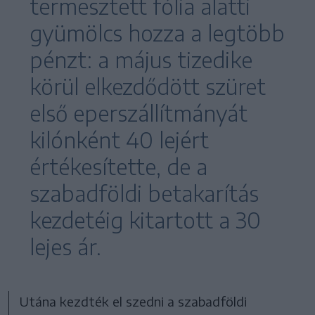
termesztett fólia alatti
gyümölcs hozza a legtöbb
pénzt: a május tizedike
körül elkezdődött szüret
első eperszállítmányát
kilónként 40 lejért
értékesítette, de a
szabadföldi betakarítás
kezdetéig kitartott a 30
lejes ár.
Utána kezdték el szedni a szabadföldi