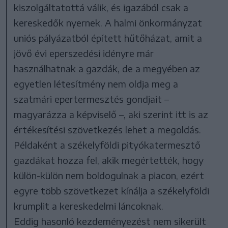
kiszolgáltatottá válik, és igazából csak a
kereskedők nyernek. A halmi önkormányzat
uniós pályázatból épített hűtőházat, amit a
jövő évi eperszedési idényre már
használhatnak a gazdák, de a megyében az
egyetlen létesítmény nem oldja meg a
szatmári epertermesztés gondjait –
magyarázza a képviselő –, aki szerint itt is az
értékesítési szövetkezés lehet a megoldás.
Példaként a székelyföldi pityókatermesztő
gazdákat hozza fel, akik megértették, hogy
külön-külön nem boldogulnak a piacon, ezért
egyre több szövetkezet kínálja a székelyföldi
krumplit a kereskedelmi láncoknak.
Eddig hasonló kezdeményezést nem sikerült