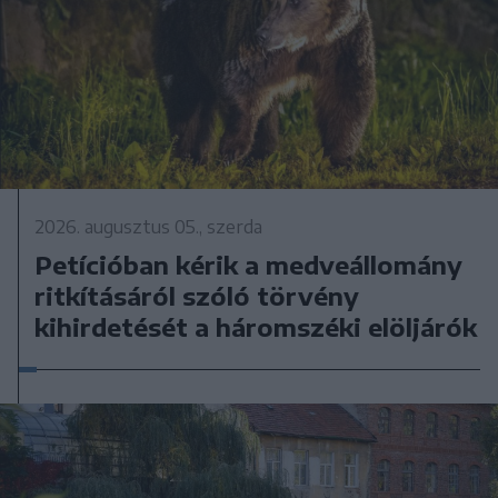
2026. augusztus 05., szerda
Petícióban kérik a medveállomány
ritkításáról szóló törvény
kihirdetését a háromszéki elöljárók