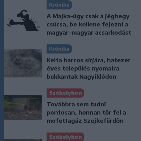
Krónika
A Majka-ügy csak a jéghegy
csúcsa, be kellene fejezni a
magyar–magyar acsarkodást
Krónika
Kelta harcos sírjára, hatezer
éves település nyomaira
bukkantak Nagyiklódon
Székelyhon
Továbbra sem tudni
pontosan, honnan tör fel a
mofettagáz Szejkefürdőn
Székelyhon