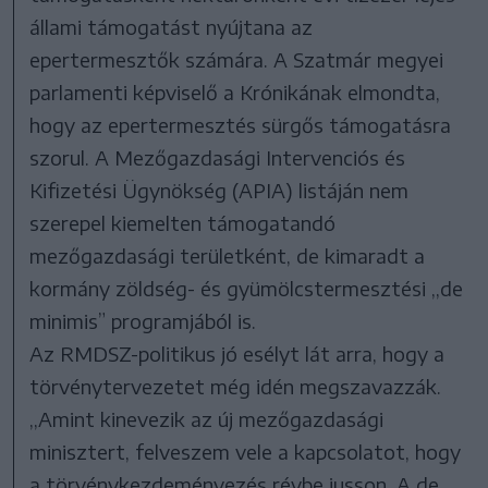
állami támogatást nyújtana az
epertermesztők számára. A Szatmár megyei
parlamenti képviselő a Krónikának elmondta,
hogy az epertermesztés sürgős támogatásra
szorul. A Mezőgazdasági Intervenciós és
Kifizetési Ügynökség (APIA) listáján nem
szerepel kiemelten támogatandó
mezőgazdasági területként, de kimaradt a
kormány zöldség- és gyümölcstermesztési ,,de
minimis” programjából is.
Az RMDSZ-politikus jó esélyt lát arra, hogy a
törvénytervezetet még idén megszavazzák.
,,Amint kinevezik az új mezőgazdasági
minisztert, felveszem vele a kapcsolatot, hogy
a törvénykezdeményezés révbe jusson. A de