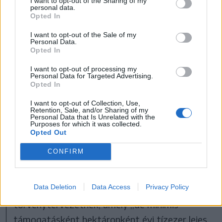
I want to opt-out of the Sharing of my
personal data.
Opted In
I want to opt-out of the Sale of my
Personal Data.
Opted In
A kisgazdák érdekeit felvállaló Magyar Lóránd
I want to opt-out of processing my
szerint jó esély van arra, hogy jövőtől az
Personal Data for Targeted Advertising.
epertemesztők is kapjanak román állami
Opted In
támogatást
I want to opt-out of Collection, Use,
Retention, Sale, and/or Sharing of my
FOTÓ: FACEBOOK/MAGYAR LÓRÁND
Personal Data that Is Unrelated with the
Purposes for which it was collected.
Opted Out
Az epertermesztő gazdákon is a
CONFIRM
szövetkezés segíthet
Magyar Lóránd RMDSZ-es parlamenti
Data Deletion
Data Access
Privacy Policy
képviselő az egyik kezdeményezője annak a
törvénytervezetnek, amely ,,de minimis”
támogatásként hektáronként évi tízezer lejes