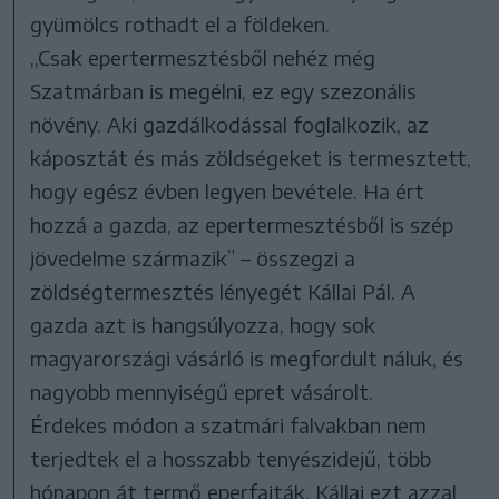
gyümölcs rothadt el a földeken.
,,Csak epertermesztésből nehéz még
Szatmárban is megélni, ez egy szezonális
növény. Aki gazdálkodással foglalkozik, az
káposztát és más zöldségeket is termesztett,
hogy egész évben legyen bevétele. Ha ért
hozzá a gazda, az epertermesztésből is szép
jövedelme származik” – összegzi a
zöldségtermesztés lényegét Kállai Pál. A
gazda azt is hangsúlyozza, hogy sok
magyarországi vásárló is megfordult náluk, és
nagyobb mennyiségű epret vásárolt.
Érdekes módon a szatmári falvakban nem
terjedtek el a hosszabb tenyészidejű, több
hónapon át termő eperfajták. Kállai ezt azzal