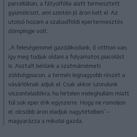
parcellában, a fátyolfólia alatt termesztett
gyümölcsöt, ami szintén jó áron kelt el. Az
utolsó hozam a szabadföldi epertermesztés
dömpingje volt.
,,A feleségemmel gazdálkodunk, ő otthon van,
így meg tudjuk oldani a folyamatos piacolást
is. Asztalt bérlünk a szatmárnémeti
zöldségpiacon, a termés legnagyobb részét a
vásárlóknak adjuk el. Csak akkor szorulunk
viszonteladókra, ha hirtelen meleghullám miatt
túl sok eper érik egyszerre. Hogy ne romoljon
el, olcsóbb áron eladjuk nagytételben” –
magyarázza a mikolai gazda.