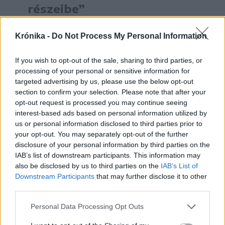
részeibe”
– fogalmazott a Krónikának a mezőgazdasági
Krónika -
Do Not Process My Personal Information
szakember. Fodor úgy látja, hogy a szatmári
epernek igazából nincs konkurenciája a romániai
If you wish to opt-out of the sale, sharing to third parties, or
piacon. A partiumi eper megjelenése előtt
processing of your personal or sensitive information for
targeted advertising by us, please use the below opt-out
importálnak ugyan spanyol árut is, de a kemény
section to confirm your selection. Please note that after your
és ízetlen gyümölcsöt nem lehet
opt-out request is processed you may continue seeing
összehasonlítani a szatmári termékkel.
interest-based ads based on personal information utilized by
us or personal information disclosed to third parties prior to
your opt-out. You may separately opt-out of the further
disclosure of your personal information by third parties on the
IAB’s list of downstream participants. This information may
also be disclosed by us to third parties on the
IAB’s List of
Downstream Participants
that may further disclose it to other
third parties.
Personal Data Processing Opt Outs