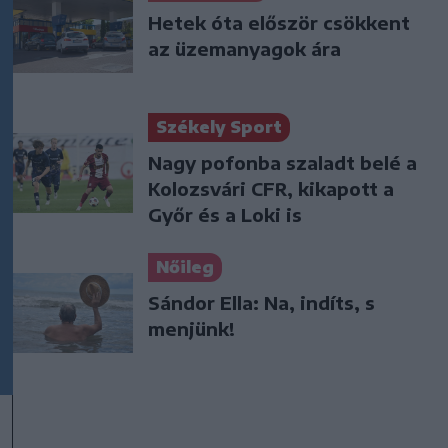
Hetek óta először csökkent
az üzemanyagok ára
Székely Sport
Nagy pofonba szaladt belé a
Kolozsvári CFR, kikapott a
Győr és a Loki is
Nőileg
Sándor Ella: Na, indíts, s
menjünk!