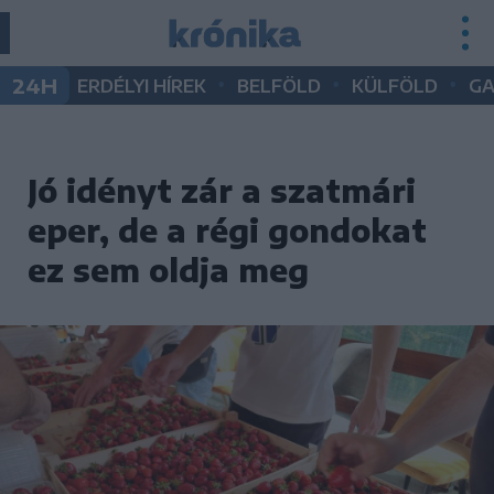
•
•
•
24H
ERDÉLYI HÍREK
BELFÖLD
KÜLFÖLD
G
Jó idényt zár a szatmári
eper, de a régi gondokat
ez sem oldja meg