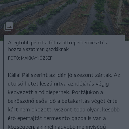
A legtöbb pénzt a fólia alatti epertermesztés
hozza a szatmári gazdáknak
FOTÓ: MAKKAY JÓZSEF
Kállai Pál szerint az idén jó szezont zártak. Az
utolsó hetet leszámítva az időjárás végig
kedvezett a földiepernek. Portájukon a
beköszönő esős idő a betakarítás végét érte,
kárt nem okozott, viszont több olyan, később
érő eperfajtát termesztő gazda is van a
községben, akiknél nagyobb mennyiségű