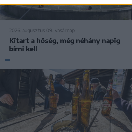
2026. augusztus 09., vasárnap
Kitart a hőség, még néhány napig
bírni kell