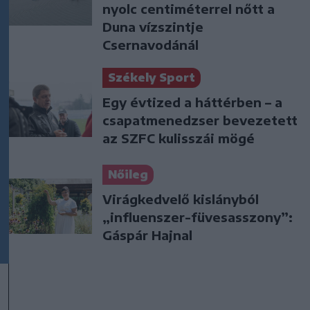
nyolc centiméterrel nőtt a
Duna vízszintje
Csernavodánál
Székely Sport
Egy évtized a háttérben – a
csapatmenedzser bevezetett
az SZFC kulisszái mögé
Nőileg
Virágkedvelő kislányból
„influenszer-füvesasszony”:
Gáspár Hajnal