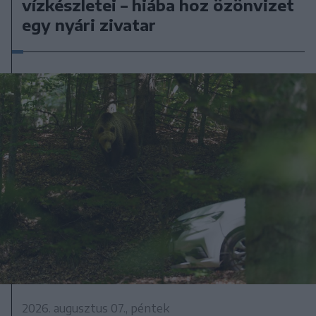
vízkészletei – hiába hoz özönvizet
egy nyári zivatar
2026. augusztus 07., péntek