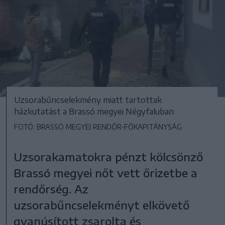
Uzsorabűncselekmény miatt tartottak
házkutatást a Brassó megyei Négyfaluban
FOTÓ: BRASSÓ MEGYEI RENDŐR-FŐKAPITÁNYSÁG
Uzsorakamatokra pénzt kölcsönző
Brassó megyei nőt vett őrizetbe a
rendőrség. Az
uzsorabűncselekményt elkövető
gyanúsított zsarolta és