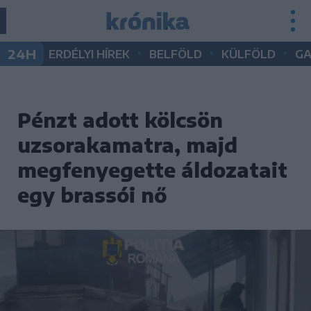
•
•
•
24H
ERDÉLYI HÍREK
BELFÖLD
KÜLFÖLD
G
Pénzt adott kölcsön
uzsorakamatra, majd
megfenyegette áldozatait
egy brassói nő