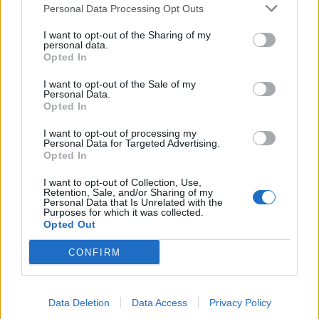
Personal Data Processing Opt Outs
2026. augusztus 09., vasárnap
I want to opt-out of the Sharing of my
personal data.
Harminc fok felett: így tároljuk
Opted In
gyógyszereinket nyáron
I want to opt-out of the Sale of my
Personal Data.
Opted In
I want to opt-out of processing my
Personal Data for Targeted Advertising.
Opted In
I want to opt-out of Collection, Use,
Retention, Sale, and/or Sharing of my
Personal Data that Is Unrelated with the
Purposes for which it was collected.
Opted Out
CONFIRM
Data Deletion
Data Access
Privacy Policy