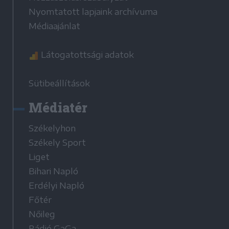
Nyomtatott lapjaink archívuma
Médiaajánlat
Látogatottsági adatok
Sütibeállítások
Médiatér
Székelyhon
Székely Sport
Liget
Bihari Napló
Erdélyi Napló
Főtér
Nőileg
Rádió GaGa