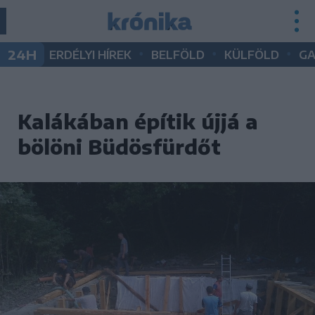
•
•
•
24H
ERDÉLYI HÍREK
BELFÖLD
KÜLFÖLD
G
Kalákában építik újjá a
bölöni Büdösfürdőt