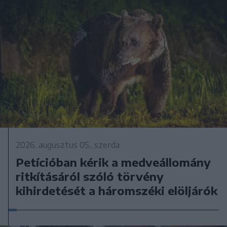
2026. augusztus 05., szerda
Petícióban kérik a medveállomány
ritkításáról szóló törvény
kihirdetését a háromszéki elöljárók