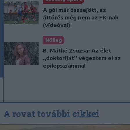
A gól már összejött, az
áttörés még nem az FK-nak
(videóval)
Nőileg
B. Máthé Zsuzsa: Az élet
„doktoriját” végeztem el az
epilepsziámmal
A rovat további cikkei