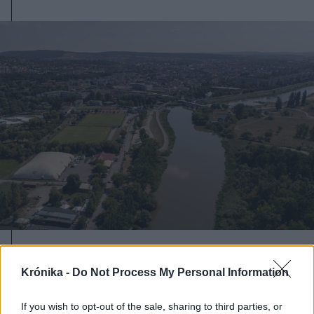
2026. augusztus 08., szombat
Krónika -
Do Not Process My Personal Information
Láthatatlanul apadnak Erdély
vízkészletei – hiába hoz özönvizet
If you wish to opt-out of the sale, sharing to third parties, or