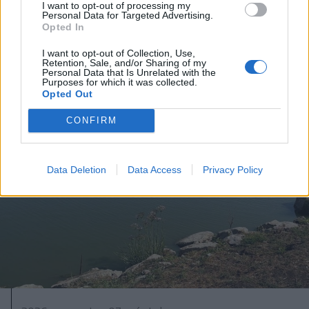
I want to opt-out of processing my
medveállomány ritkítására
Personal Data for Targeted Advertising.
Opted In
vonatkozó törvényt az államfő
I want to opt-out of Collection, Use,
Retention, Sale, and/or Sharing of my
Personal Data that Is Unrelated with the
Purposes for which it was collected.
Opted Out
CONFIRM
Data Deletion
Data Access
Privacy Policy