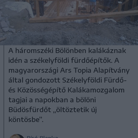
A háromszéki Bölönben kalákáznak
idén a székelyföldi fürdőépítők. A
magyarországi Ars Topia Alapítvány
által gondozott Székelyföldi Fürdő-
és Közösségépítő Kalákamozgalom
tagjai a napokban a bölöni
Büdösfürdőt „öltöztetik új
köntösbe”.
Bíró Blanka