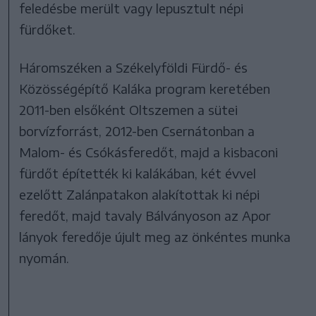
feledésbe merült vagy lepusztult népi
fürdőket.
Háromszéken a Székelyföldi Fürdő- és
Közösségépítő Kaláka program keretében
2011-ben elsőként Oltszemen a sütei
borvízforrást, 2012-ben Csernátonban a
Malom- és Csókásferedőt, majd a kisbaconi
fürdőt építették ki kalákában, két évvel
ezelőtt Zalánpatakon alakítottak ki népi
feredőt, majd tavaly Bálványoson az Apor
lányok feredője újult meg az önkéntes munka
nyomán.