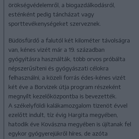
örökségvédelemről, a biogazdálkodásról,
esténként pedig táncházat vagy
sporttevékenységeket szerveznek.
Büdösfürdő a falutól két kilométer távolságra
van, kénes vizét már a 19. században
gyógyításra használták, több orvos próbálta
népszerűsíteni és gyógyászati célokra
felhasználni, a közeli forrás édes-kénes vizét
két éve a Borvizek útja program részeként
megnyílt kezelőközpontba is bevezették.
A székelyföldi kalákamozgalom tizenöt évvel
ezelőtt indult, tíz évig Hargita megyében,
hatodik éve Kovászna megyében is újítanak fel
egykor gyógyerejükről híres, de azóta