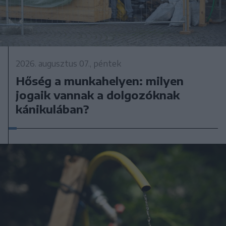
2026. augusztus 07., péntek
Hőség a munkahelyen: milyen
jogaik vannak a dolgozóknak
kánikulában?