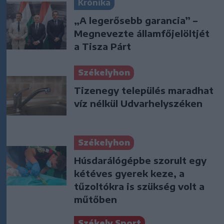
Krónika
„A legerősebb garancia” –
Megnevezte államfőjelöltjét
a Tisza Párt
Székelyhon
Tizenegy település maradhat
víz nélkül Udvarhelyszéken
Székelyhon
Húsdarálógépbe szorult egy
kétéves gyerek keze, a
tűzoltókra is szükség volt a
műtőben
Székely Sport