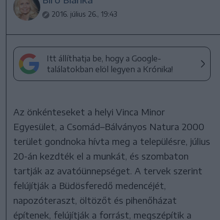
2016. július 26., 19:43
Itt állíthatja be, hogy a Google-
találatokban elöl legyen a Krónika!
Az önkénteseket a helyi Vinca Minor
Egyesület, a Csomád–Bálványos Natura 2000
terület gondnoka hívta meg a településre, július
20-án kezdték el a munkát, és szombaton
tartják az avatóünnepséget. A tervek szerint
felújítják a Büdösferedő medencéjét,
napozóteraszt, öltözőt és pihenőházat
építenek, felújítják a forrást, megszépítik a