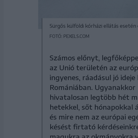
Sürgős külföldi kórházi ellátás esetén
FOTÓ: PEXELS.COM
Számos előnyt, legfőképpe
az Unió területén az európ
ingyenes, ráadásul jó ideje
Romániában. Ugyanakkor 
hivatalosan legtöbb hét m
hetekkel, sőt hónapokkal á
és mire nem az európai eg
késést firtató kérdéseinkr
magukra az okmányokra v