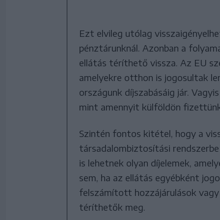
Ezt elvileg utólag visszaigényelhe
pénztárunknál. Azonban a folyama
ellátás téríthető vissza. Az EU s
amelyekre otthon is jogosultak len
országunk díjszabásáig jár. Vagyi
mint amennyit külföldön fizettünk
Szintén fontos kitétel, hogy a vis
társadalombiztosítási rendszerbe
is lehetnek olyan díjelemek, amel
sem, ha az ellátás egyébként jog
felszámított hozzájárulások vagy 
téríthetők meg.