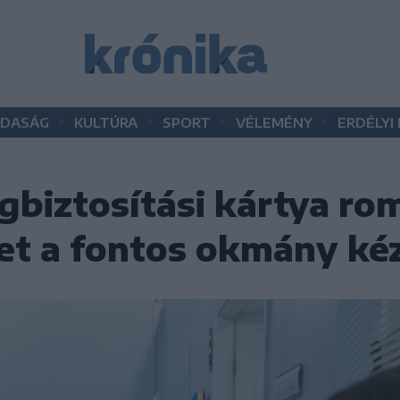
•
•
•
•
DASÁG
KULTÚRA
SPORT
VÉLEMÉNY
ERDÉLYI
gbiztosítási kártya ro
t a fontos okmány ké