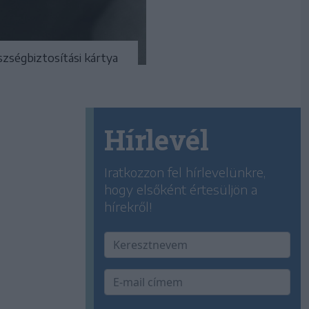
szségbiztosítási kártya
Hírlevél
Iratkozzon fel hírlevelünkre,
hogy elsőként értesüljön a
hírekről!