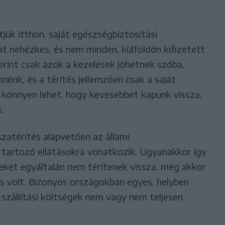
tjük itthon, saját egészségbiztosítási
t nehézkes, és nem minden, külföldön kifizetett
zerint csak azok a kezelések jöhetnek szóba,
nénk, és a térítés jellemzően csak a saját
s könnyen lehet, hogy kevesebbet kapunk vissza,
.
szatérítés alapvetően az állami
 tartozó ellátásokra vonatkozik. Ugyanakkor így
yeket egyáltalán nem térítenek vissza, még akkor
os volt. Bizonyos országokban egyes, helyben
szállítási költségek nem vagy nem teljesen