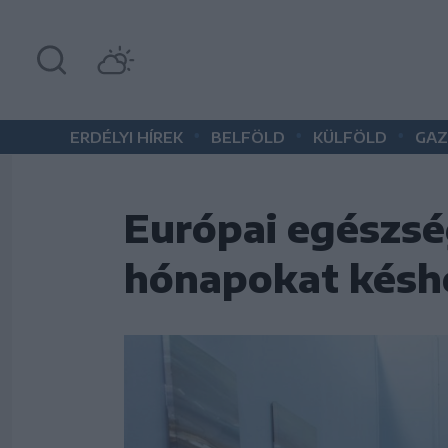
•
•
•
ERDÉLYI HÍREK
BELFÖLD
KÜLFÖLD
GAZ
Európai egészsé
hónapokat késhe