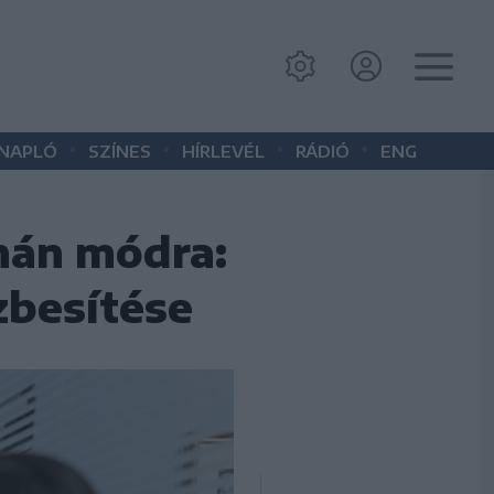
•
•
•
•
 NAPLÓ
SZÍNES
HÍRLEVÉL
RÁDIÓ
ENG
mán módra:
zbesítése