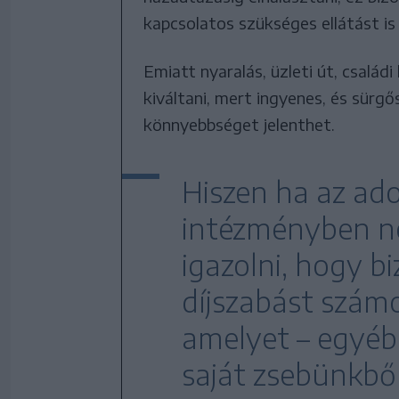
kapcsolatos szükséges ellátást is
Emiatt nyaralás, üzleti út, család
kiváltani, mert ingyenes, és sürg
könnyebbséget jelenthet.
Hiszen ha az ado
intézményben ne
igazolni, hogy b
díjszabást számo
amelyet – egyéb
saját zsebünkből 