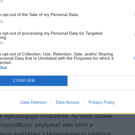
In
s mellett kell biztosítani
o opt-out of the Sale of my Personal Data.
 adott ország ott biztosított
In
to opt-out of processing my Personal Data for Targeted
ing.
In
o opt-out of Collection, Use, Retention, Sale, and/or Sharing
ersonal Data that Is Unrelated with the Purposes for which it
ás a helyieknek ingyenes, ott a kártyabirtokosnak
lected.
Out
rész vagy hozzájárulás van, azt neki is meg kell
CONFIRM
őnye, hogy váratlan megbetegedés, baleset vagy
Data Deletion
Data Access
Privacy Policy
setén a biztosított nem teljesen magánúton,
ldi egészségügyi rendszerbe. Az uniós oldalak
a használható, amelyeket nem lehet a
onyos esetekben a terhességgel és szüléssel