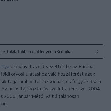
ogle-találatokban elöl legyen a Krónika!
ártya
okmányát azért vezették be az Európai
földi orvosi ellátáshoz való hozzáférést azok
sik tagállamban tartózkodnak, és felgyorsítsa a
 Az uniós tájékoztatás szerint a rendszer 2004.
és 2006. január 1-jétől vált általánosan
ban.