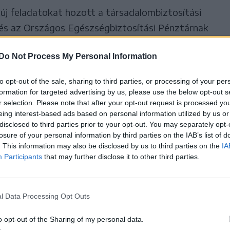
új feladatokat hozott a társadalombiztosítási
és az Országos Egészségbiztosítási Pénztárnak
einek: elvileg 2007. január 1-je, vagyis Románia
Do Not Process My Personal Information
a rendszerhez a romániai európai
sátása.
to opt-out of the sale, sharing to third parties, or processing of your per
formation for targeted advertising by us, please use the below opt-out s
ítási kártya: elkerülhetjük a
r selection. Please note that after your opt-out request is processed y
eing interest-based ads based on personal information utilized by us or
disclosed to third parties prior to your opt-out. You may separately opt-
losure of your personal information by third parties on the IAB’s list of
an biztosított személy ideiglenes külföldi
. This information may also be disclosed by us to third parties on the
IA
n a szükségessé váló, állami rendszerben nyújtott
Participants
that may further disclose it to other third parties.
 tagállamában, továbbá Izlandon,
ájcban és az Egyesült Királyságban.
l Data Processing Opt Outs
o opt-out of the Sharing of my personal data.
nazon feltételekkel és