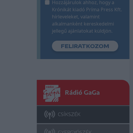
Hozzájárulok ahhoz, hogy a
Krónikát kiadó Príma Press Kft.
hírleveleket, valamint
alkalmanként kereskedelmi
jellegű ajánlatokat küldjön.
Rádió GaGa
CSÍKSZÉK
GYERGYÓSZÉK