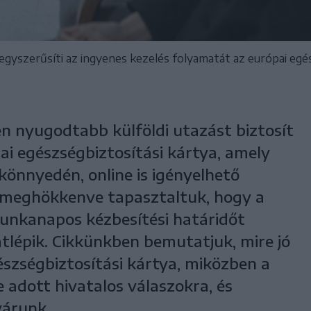
 egyszerűsíti az ingyenes kezelés folyamatát az európai egé
n nyugodtabb külföldi utazást biztosít
ai egészségbiztosítási kártya, amely
 könnyedén, online is igényelhető
meghökkenve tapasztaltuk, hogy a
unkanapos kézbesítési határidőt
tlépik. Cikkünkben bemutatjuk, mire jó
észségbiztosítási kártya, miközben a
e adott hivatalos válaszokra, és
árunk.