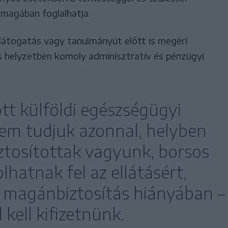
 magában foglalhatja.
i látogatás vagy tanulmányút előtt is megéri
ős helyzetben komoly adminisztratív és pénzügyi
tt külföldi egészségügyi
m tudjuk azonnal, helyben
iztosítottak vagyunk, borsos
lhatnak fel az ellátásért,
 magánbiztosítás hiányában –
kell kifizetnünk.