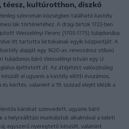
, téesz, kultúrotthon, diszkó
jelenleg színromán községben található kastély
mesi lak történetéhez. A drági birtok 1722-ben
jutott Wesselényi Ferenc (1705-1775) tulajdonába,
zdve itt tartotta birtokainak egyik központját. A
kastély alapját egy 1620-as, reneszánsz stílusú
ri tulajdonos báró Wesselényi István egy U
oglalva építtetett át. Az átépítést valószínűleg
 készült el ugyanis a kastély előtti évszámos,
s kerítés, valamint a 19. század elejét idézik a
elentős károkat szenvedett, ugyanis báró
a helyreállítási munkálatok alkalmával a keleti
 új, egyszerű nyeregtető készült, valamint