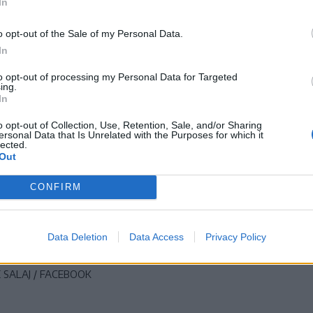
In
o opt-out of the Sale of my Personal Data.
In
to opt-out of processing my Personal Data for Targeted
ing.
In
o opt-out of Collection, Use, Retention, Sale, and/or Sharing
ersonal Data that Is Unrelated with the Purposes for which it
lected.
Out
CONFIRM
Data Deletion
Data Access
Privacy Policy
 reneszánsz stílusban épült udvarház képezi
SALAJ / FACEBOOK