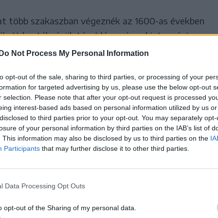
 több szakaszban végeznék az 1600-as években
ított kastély épületén. Idén nyáron biztonsági
 felépítenék a leomlott falrészt, ideiglenes
Do Not Process My Personal Information
s biztossá tennék, illetve a műemlék épület
to opt-out of the sale, sharing to third parties, or processing of your per
áción is dolgoznának – vázolta fel a terveket az
formation for targeted advertising by us, please use the below opt-out s
Ilieș projektkoordinátor. Hozzátette, a
r selection. Please note that after your opt-out request is processed y
y megyében számos fatemplom helyreállításán
eing interest-based ads based on personal information utilized by us or
disclosed to third parties prior to your opt-out. You may separately opt-
enleg többek között a dobai templom
losure of your personal information by third parties on the IAB’s list of
megőrző munkálatokat.
. This information may also be disclosed by us to third parties on the
IA
Participants
that may further disclose it to other third parties.
l Data Processing Opt Outs
o opt-out of the Sharing of my personal data.