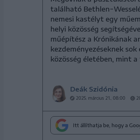
található Bethlen−Wesselé
nemesi kastélyt egy műeml
helyi közösség segítségév
műépítész a Krónikának arró
kezdeményezéseknek sok 
közösség életében, mint a 
Deák Szidónia
2025. március 21., 08:00
2
Itt állíthatja be, hogy a Go