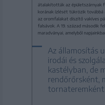
átalakították az épületszárnyak 
korának ízlését tükrözik továbbá
az oromfalakat díszítő vakíves p
falsávok. A 19. század második fe
maradványai, amelyből napjainkba
Az államosítás 
irodái és szolgál
kastélyban, de 
rendőrőrsként, 
tornateremként é