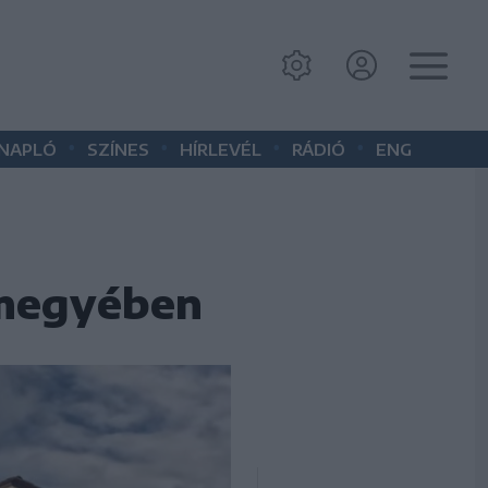
•
•
•
•
 NAPLÓ
SZÍNES
HÍRLEVÉL
RÁDIÓ
ENG
 megyében