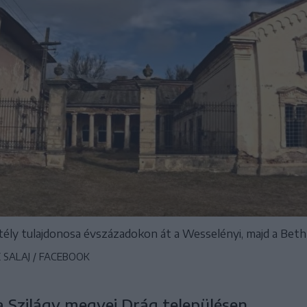
tély tulajdonosa évszázadokon át a Wesselényi, majd a Bethl
SALAJ / FACEBOOK
 Szilágy megyei Drág településen