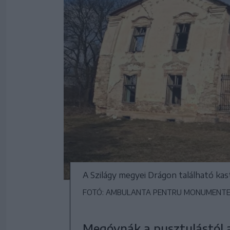
A Szilágy megyei Drágon található kas
FOTÓ: AMBULANTA PENTRU MONUMENTE 
Megóvnák a pusztulástól a