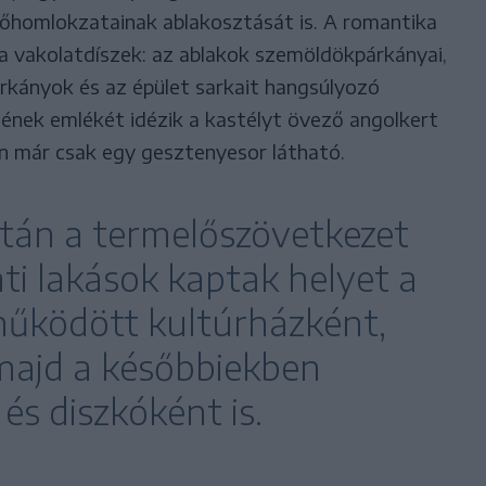
főhomlokzatainak ablakosztását is. A romantika
 a vakolatdíszek: az ablakok szemöldökpárkányai,
árkányok és az épület sarkait hangsúlyozó
lének emlékét idézik a kastélyt övező angolkert
n már csak egy gesztenyesor látható.
után a termelőszövetkezet
ati lakások kaptak helyet a
működött kultúrházként,
majd a későbbiekben
s diszkóként is.