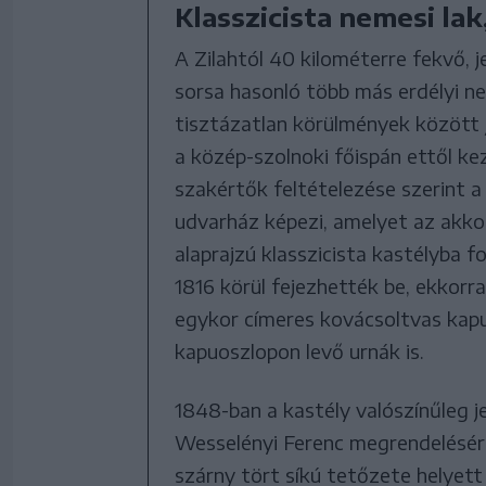
Klasszicista nemesi lak
A Zilahtól 40 kilométerre fekvő, 
sorsa hasonló több más erdélyi ne
tisztázatlan körülmények között 
a közép-szolnoki főispán ettől ke
szakértők feltételezése szerint a 
udvarház képezi, amelyet az akko
alaprajzú klasszicista kastélyba f
1816 körül fejezhették be, ekkorra
egykor címeres kovácsoltvas kapu é
kapuoszlopon levő urnák is.
1848-ban a kastély valószínűleg j
Wesselényi Ferenc megrendelésére 
szárny tört síkú tetőzete helyett