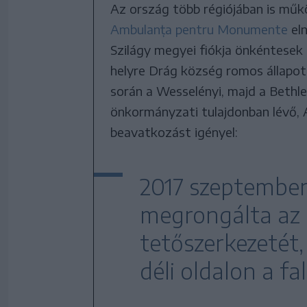
Az ország több régiójában is mű
Ambulanța pentru Monumente
el
Szilágy megyei fiókja önkéntesek
helyre Drág község romos állapot
során a Wesselényi, majd a Bethlen
önkormányzati tulajdonban lévő,
beavatkozást igényel:
2017 szeptember
megrongálta az 
tetőszerkezetét,
déli oldalon a fa