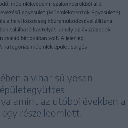
ködő, műemlékvédelmi szakemberekből álló
nevezésű egyesület (Műemlékmentők Egyesülete)
 és a helyi közösség közreműködésével állítaná
ban található kastélyát, amely az évszázadok
 család birtokában volt. A jelenleg
 A kategóriás műemlék épület sürgős
ében a vihar súlyosan
épületegyüttes
 valamint az utóbbi években a
l egy része leomlott.