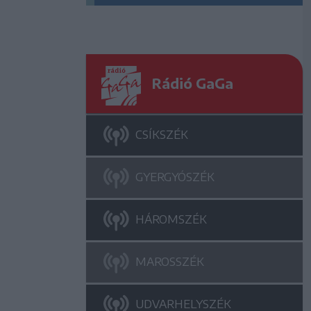
Rádió GaGa
CSÍKSZÉK
GYERGYÓSZÉK
HÁROMSZÉK
MAROSSZÉK
UDVARHELYSZÉK