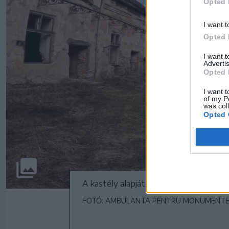
Opted 
I want t
Opted 
I want 
Advertis
Opted 
I want t
of my P
was col
Opted 
A kastély alapját az 1600-as években,
FOTÓ: AMBULANTA PENTRU MONUMENTE 