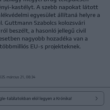
nyi-kastélyt. A szebb napokat látott
ékvédelmi egyesület állítaná helyre a
el. Guttmann Szabolcs kolozsvári
l beszélt, a hasonló jellegű civil
esetben nagyobb hozadéka van a
többmilliós EU-s projekteknek.
025. március 21., 08:34
ogle-találatokban elöl legyen a Krónika!