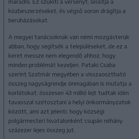
maradni. Ez szűkíti a versenyt, lassítja a
közbeszerzéseket, és végső soron drágítja a
beruházásokat.
A megyei tanácsoknak van némi mozgásterük
abban, hogy segítsék a településeket, de ez a
keret messze nem elegendő ahhoz, hogy
minden problémát kezeljen. Pataki Csaba
szerint Szatmár megyében a visszaosztható
összeg nagyságrendje önmagában is mutatja a
korlátokat: összesen 43 millió lejt tudtak idén
tavasszal szétosztani a helyi önkormányzatok
között, ami azt jelenti, hogy községi
polgármesteri hivatalonként csupán néhány
százezer lejes összeg jut.