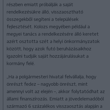
részben emiatt próbálják a saját
rendelkezésükre álló, visszaosztható
összegekből segíteni a települések
fejlesztését. Kolozs megyében például a
megyei tanács a rendelkezésére álló keretet
azért osztotta szét a helyi önkormányzatok
között, hogy azok futó beruházásaikhoz
igazolni tudják saját hozzájárulásukat a
kormány felé.
„Ha a polgármesteri hivatal felvállalja, hogy
önrészt fedez – nagyobb önrészt, mint
amennyi volt az elején –, akkor folytatódhat az
állami finanszírozás. Emiatt a jövedelemadóból
származó 6 százalékos visszaosztás alapján a