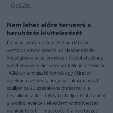
össze.
Nem lehet előre tervezni a
beruházás kivitelezését
Ez helyi szinten még élesebben látszik.
Asztalos István szerint Tordaszentlászló
községben a saját projektek továbbviteléhez
közel egymillió lejes önrészt kellene biztosítani.
„Küldtek a minisztériumtól egy átiratot,
amelyben azt kérik, hogy az önkormányzat
szálljon be 20 százalékos önrésszel. Ha
beszállunk, akkor folytatni tudjuk több faluban
a korábbi években elkezdett közművesítési
munkálatokat” – mutatott rá a kalotaszegi