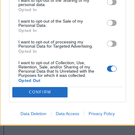
I want to opt-out of the Sharing of my
personal data.
Opted In
Pataki egy szemléletes példával mutatta be a
I want to opt-out of the Sale of my
valós helyzetet: „Ha kötök egy 100 lejes
Personal Data.
Opted In
kivitelezési szerződést, a munkálatok átadása
után az rendszerint már 150 lej lesz.” Ebben az
I want to opt-out of processing my
Personal Data for Targeted Advertising.
a legsúlyosabb, hogy erre a többletre nincs
Opted In
állami fedezet. Vagyis az önkormányzatoknak
I want to opt-out of Collection, Use,
Retention, Sale, and/or Sharing of my
a legkritikusabb pillanatban saját forrásból kell
Personal Data that Is Unrelated with the
Purposes for which it was collected.
előteremteniük azt a pénzt, amely a projekt
Opted Out
lezárásához szükséges.
CONFIRM
Pataki Csaba szerint „a kormánynak sürgősen
ki kell találnia egy megoldást, mert ha nem,
Data Deletion
Data Access
Privacy Policy
akkor nekimegyünk a falnak”.