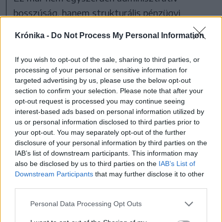
bosszúság, hanem strukturális pénzügyi
csapda. Az önkormányzatok ugyan még be
Krónika -
Do Not Process My Personal Information
tudják kalkulálni a 20 százalékos önrészt, de
azt már nem, hogy a végén mekkora
If you wish to opt-out of the sale, sharing to third parties, or
processing of your personal or sensitive information for
többletfizetés jelentkezik majd. Ilyen
targeted advertising by us, please use the below opt-out
körülmények között senki sem tud tervezni, a
section to confirm your selection. Please note that after your
polgármesterek pedig joggal aggódnak amiatt,
opt-out request is processed you may continue seeing
interest-based ads based on personal information utilized by
hogy a végén miből fizetik ki a kivitelezők
us or personal information disclosed to third parties prior to
pluszköltségeit. Minderre rátevődik az
your opt-out. You may separately opt-out of the further
disclosure of your personal information by third parties on the
energiaválság és az infláció nyomán
IAB’s list of downstream participants. This information may
elszabadult áremelkedés. Ez a bizonytalanság
also be disclosed by us to third parties on the
IAB’s List of
Downstream Participants
that may further disclose it to other
a helyi költségvetések szintjén gyakorlatilag
third parties.
azt jelenti, hogy az önkormányzatok sok
Personal Data Processing Opt Outs
esetben vakrepülésben vállalnak többéves
beruházásokat.