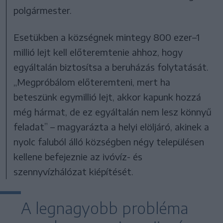
polgármester.
Esetükben a községnek mintegy 800 ezer–1
millió lejt kell előteremtenie ahhoz, hogy
egyáltalán biztosítsa a beruházás folytatását.
„Megpróbálom előteremteni, mert ha
beteszünk egymillió lejt, akkor kapunk hozzá
még hármat, de ez egyáltalán nem lesz könnyű
feladat” – magyarázta a helyi elöljáró, akinek a
nyolc faluból álló községben négy településen
kellene befejeznie az ivóvíz- és
szennyvízhálózat kiépítését.
A legnagyobb probléma