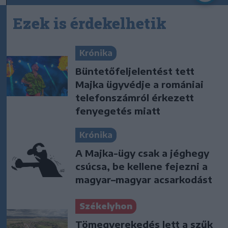
Ezek is érdekelhetik
Krónika
Büntetőfeljelentést tett
Majka ügyvédje a romániai
telefonszámról érkezett
fenyegetés miatt
Krónika
A Majka-ügy csak a jéghegy
csúcsa, be kellene fejezni a
magyar–magyar acsarkodást
Székelyhon
Tömegverekedés lett a szűk