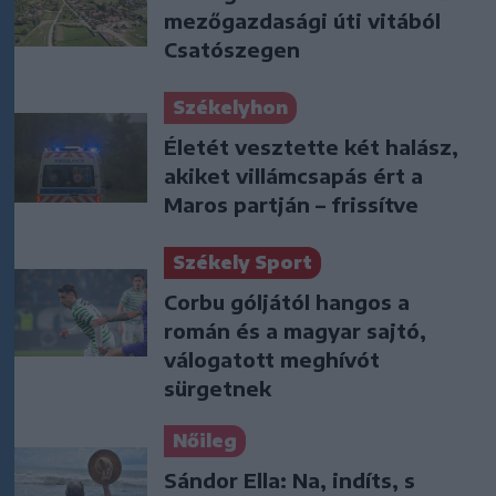
mezőgazdasági úti vitából
Csatószegen
Székelyhon
Életét vesztette két halász,
akiket villámcsapás ért a
Maros partján – frissítve
Székely Sport
Corbu góljától hangos a
román és a magyar sajtó,
válogatott meghívót
sürgetnek
Nőileg
Sándor Ella: Na, indíts, s