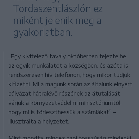
Tordaszentlászlón ez
miként jelenik meg a
gyakorlatban.
„Egy kivitelező tavaly októberben fejezte be
az egyik munkálatot a községben, és azóta is
rendszeresen hív telefonon, hogy mikor tudjuk
kifizetni. Mi a magunk során az általunk elnyert
pályázat hátralévő részének az átutalását
várjuk a környezetvédelmi minisztériumtól,
hogy mi is törleszthessük a számlákat” –
illusztrálta a helyzetet.
Mint mondta, mindez napi bosszúság mindenki