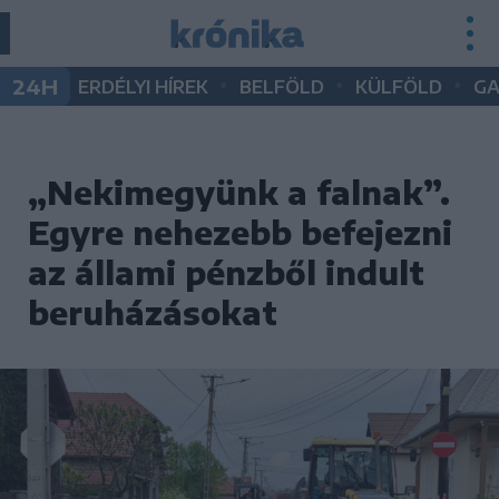
•
•
•
24H
ERDÉLYI HÍREK
BELFÖLD
KÜLFÖLD
G
„Nekimegyünk a falnak”.
Egyre nehezebb befejezni
az állami pénzből indult
beruházásokat