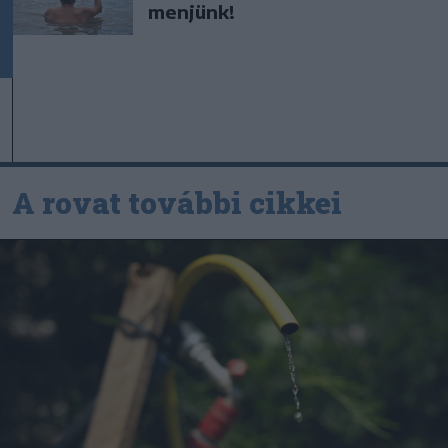
menjünk!
A rovat további cikkei