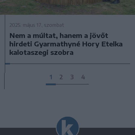
2025. május 17., szombat
Nem a múltat, hanem a jövőt
hirdeti Gyarmathyné Hory Etelka
kalotaszegi szobra
1
2
3
4