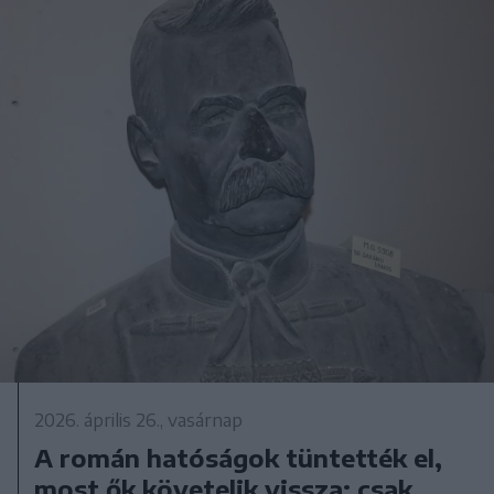
2026. április 26., vasárnap
A román hatóságok tüntették el,
most ők követelik vissza: csak