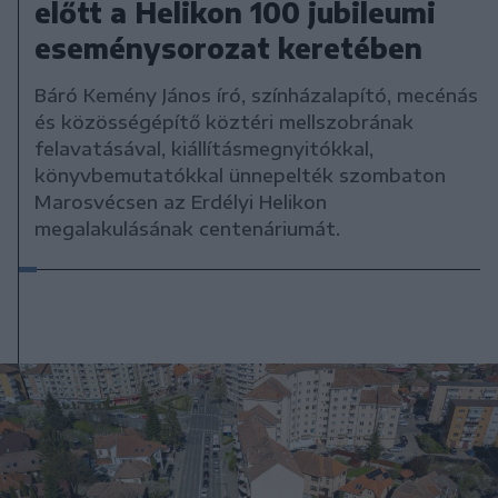
előtt a Helikon 100 jubileumi
eseménysorozat keretében
Báró Kemény János író, színházalapító, mecénás
és közösségépítő köztéri mellszobrának
felavatásával, kiállításmegnyitókkal,
könyvbemutatókkal ünnepelték szombaton
Marosvécsen az Erdélyi Helikon
megalakulásának centenáriumát.