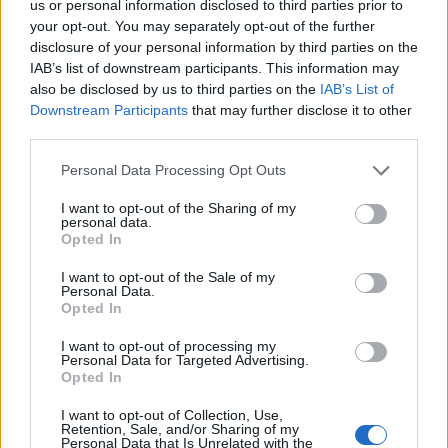
us or personal information disclosed to third parties prior to
your opt-out. You may separately opt-out of the further
disclosure of your personal information by third parties on the
IAB’s list of downstream participants. This information may
also be disclosed by us to third parties on the
IAB’s List of
Downstream Participants
that may further disclose it to other
2025. november 20., csütörtök
third parties.
Marosvásárhelyen régi vágya
Personal Data Processing Opt Outs
teljesülhet a magyarságnak:
I want to opt-out of the Sharing of my
ötletpályázatot írtak ki a Sütő
personal data.
Opted In
András-szoborra
I want to opt-out of the Sale of my
Personal Data.
Opted In
I want to opt-out of processing my
Personal Data for Targeted Advertising.
Opted In
I want to opt-out of Collection, Use,
Retention, Sale, and/or Sharing of my
Personal Data that Is Unrelated with the