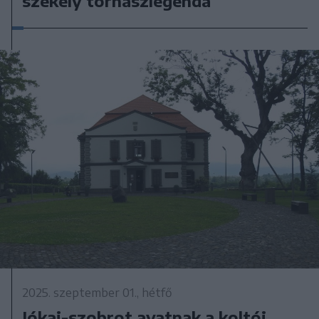
székely tornászlegenda
2025. szeptember 01., hétfő
Jókai-szobrot avatnak a koltói