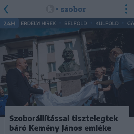
• szobor
•
•
•
24H
ERDÉLYI HÍREK
BELFÖLD
KÜLFÖLD
G
Szoborállítással tisztelegtek
báró Kemény János emléke