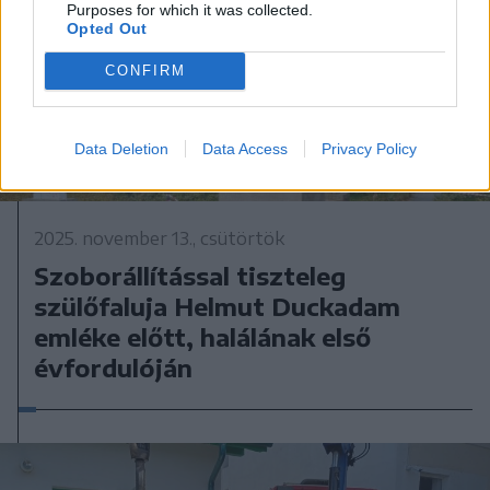
Purposes for which it was collected.
Opted Out
CONFIRM
Data Deletion
Data Access
Privacy Policy
2025. november 13., csütörtök
Szoborállítással tiszteleg
szülőfaluja Helmut Duckadam
emléke előtt, halálának első
évfordulóján