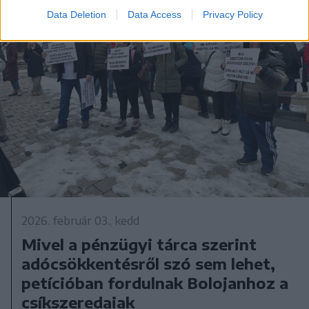
Data Deletion
Data Access
Privacy Policy
2026. február 03., kedd
Mivel a pénzügyi tárca szerint
adócsökkentésről szó sem lehet,
petícióban fordulnak Bolojanhoz a
csíkszeredaiak