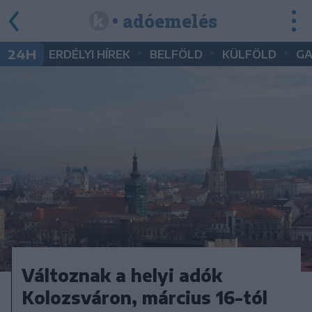
• adóemelés
•
•
•
24H
ERDÉLYI HÍREK
BELFÖLD
KÜLFÖLD
G
Változnak a helyi adók
Kolozsváron, március 16-tól