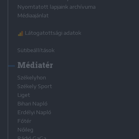
Nyomtatott lapjaink archívuma
Médiaajánlat
Látogatottsági adatok
Sütibeállítások
Médiatér
Székelyhon
Székely Sport
Liget
Bihari Napló
Erdélyi Napló
Főtér
Nőileg
Rádió GaGa