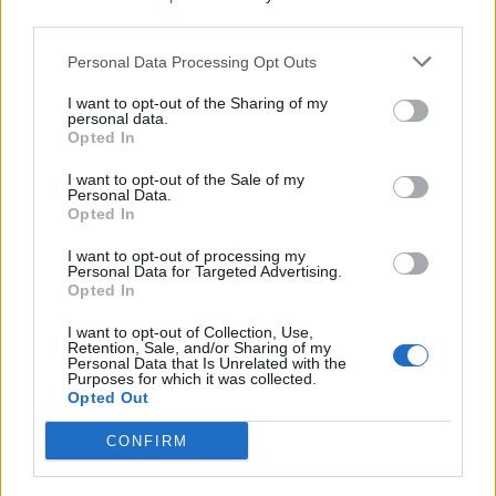
third parties.
Personal Data Processing Opt Outs
I want to opt-out of the Sharing of my
personal data.
Opted In
I want to opt-out of the Sale of my
Personal Data.
Opted In
I want to opt-out of processing my
2026. február 03., kedd
Personal Data for Targeted Advertising.
Opted In
Miért az RMDSZ-t szorongatja
leginkább az adóprés a
I want to opt-out of Collection, Use,
Retention, Sale, and/or Sharing of my
kormánypártok közül?
Personal Data that Is Unrelated with the
Purposes for which it was collected.
Opted Out
CONFIRM