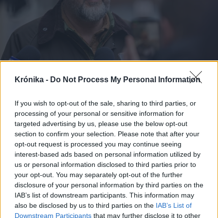
Krónika -
Do Not Process My Personal Information
2026. február 04., szerda
If you wish to opt-out of the sale, sharing to third parties, or
Kelemen: a kormánynak lehetővé
processing of your personal or sensitive information for
kell tennie a helyi adók
targeted advertising by us, please use the below opt-out
section to confirm your selection. Please note that after your
csökkentését
opt-out request is processed you may continue seeing
interest-based ads based on personal information utilized by
us or personal information disclosed to third parties prior to
your opt-out. You may separately opt-out of the further
disclosure of your personal information by third parties on the
IAB’s list of downstream participants. This information may
also be disclosed by us to third parties on the
IAB’s List of
Downstream Participants
that may further disclose it to other