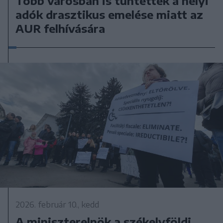
Több városban is tüntettek a helyi
adók drasztikus emelése miatt az
AUR felhívására
2026. február 10., kedd
A miniszterelnök a székelyföldi