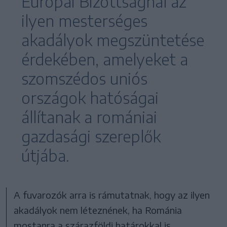
Európai Bizottságnál az
ilyen mesterséges
akadályok megszüntetése
érdekében, amelyeket a
szomszédos uniós
országok hatóságai
állítanak a romániai
gazdasági szereplők
útjába.
A fuvarozók arra is rámutatnak, hogy az ilyen
akadályok nem léteznének, ha Románia
mostanra a szárazföldi határokkal is