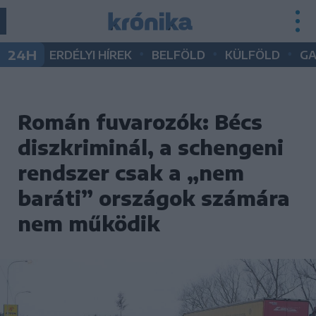
•
•
•
24H
ERDÉLYI HÍREK
BELFÖLD
KÜLFÖLD
G
Román fuvarozók: Bécs
diszkriminál, a schengeni
rendszer csak a „nem
baráti” országok számára
nem működik