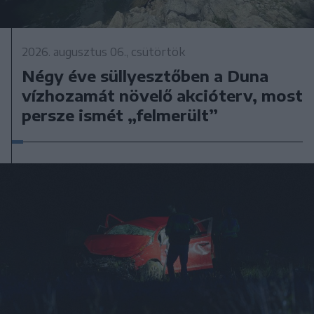
2026. augusztus 06., csütörtök
Négy éve süllyesztőben a Duna
vízhozamát növelő akcióterv, most
persze ismét „felmerült”