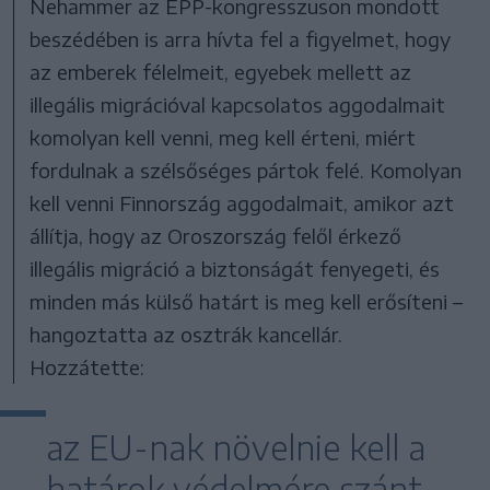
Nehammer az EPP-kongresszuson mondott
beszédében is arra hívta fel a figyelmet, hogy
az emberek félelmeit, egyebek mellett az
illegális migrációval kapcsolatos aggodalmait
komolyan kell venni, meg kell érteni, miért
fordulnak a szélsőséges pártok felé. Komolyan
kell venni Finnország aggodalmait, amikor azt
állítja, hogy az Oroszország felől érkező
illegális migráció a biztonságát fenyegeti, és
minden más külső határt is meg kell erősíteni –
hangoztatta az osztrák kancellár.
Hozzátette:
az EU-nak növelnie kell a
határok védelmére szánt