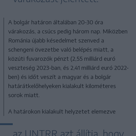
A bolgár határon általában 20-30 óra
várakozás, a csúcs pedig három nap. Miközben
Románia újabb késedelmet szenved a
schengeni övezetbe való belépés miatt, a
közúti fuvarozók pénzt (2,55 milliárd euró
veszteség 2023-ban, és 2,41 milliárd euró 2022-
ben) és időt veszít a magyar és a bolgár
határátkelőhelyeken kialakult kilométeres
sorok miatt.
A határokon kialakult helyzetet elemezve
az UNTRR azt állítja, hogy