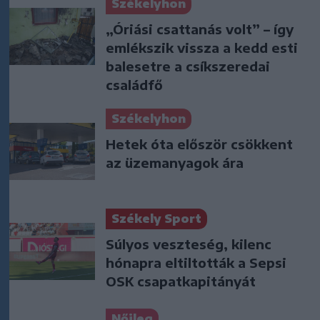
Székelyhon
„Óriási csattanás volt” – így
emlékszik vissza a kedd esti
balesetre a csíkszeredai
családfő
Székelyhon
Hetek óta először csökkent
az üzemanyagok ára
Székely Sport
Súlyos veszteség, kilenc
hónapra eltiltották a Sepsi
OSK csapatkapitányát
Nőileg