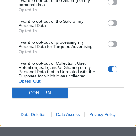
I want to opt-out of the Sharing of my
elején arról beszélt: amíg nem látni, milyen
personal data.
Opted In
eredményt hoz a részleges csatlakozás, addig
nincs értelme a két ország teljes körű
I want to opt-out of the Sale of my
Personal Data.
tagságáról beszélni.
Opted In
I want to opt-out of processing my
Schengen
fuvarozók
Ausztria
Personal Data for Targeted Advertising.
Opted In
bírálat
csatlakozás
vétó
I want to opt-out of Collection, Use,
Retention, Sale, and/or Sharing of my
Románia
Personal Data that Is Unrelated with the
Purposes for which it was collected.
Opted Out
CONFIRM
Data Deletion
Data Access
Privacy Policy