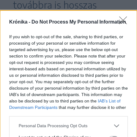
továbbra is hosszas
sorban állást jelent.
Krónika -
Do Not Process My Personal Information
If you wish to opt-out of the sale, sharing to third parties, or
A fuvarozók ezért elégedetlenek a román
processing of your personal or sensitive information for
kormány által jelentős előrelépésként tálalt
targeted advertising by us, please use the below opt-out
section to confirm your selection. Please note that after your
„eredménnyel”. Amúgy Bécs feltételeket is
opt-out request is processed you may continue seeing
szabott: a külső uniós határok, illetve a bolgár-
interest-based ads based on personal information utilized by
us or personal information disclosed to third parties prior to
román és a magyar-román határ
your opt-out. You may separately opt-out of the further
ellenőrzésének fokozását, valamint azt, hogy
disclosure of your personal information by third parties on the
Románia és Bulgária fogadja vissza Ausztriából
IAB’s list of downstream participants. This information may
also be disclosed by us to third parties on the
IAB’s List of
azokat az illegális migránsokat, akik a két
Downstream Participants
that may further disclose it to other
országon keresztül jutottak el oda.
third parties.
Personal Data Processing Opt Outs
Gerhard Karner osztrák belügyminiszter a hét