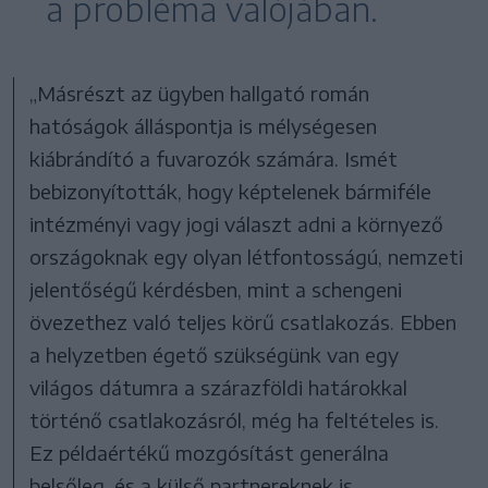
a probléma valójában.
„Másrészt az ügyben hallgató román
hatóságok álláspontja is mélységesen
kiábrándító a fuvarozók számára. Ismét
bebizonyították, hogy képtelenek bármiféle
intézményi vagy jogi választ adni a környező
országoknak egy olyan létfontosságú, nemzeti
jelentőségű kérdésben, mint a schengeni
övezethez való teljes körű csatlakozás. Ebben
a helyzetben égető szükségünk van egy
világos dátumra a szárazföldi határokkal
történő csatlakozásról, még ha feltételes is.
Ez példaértékű mozgósítást generálna
belsőleg, és a külső partnereknek is