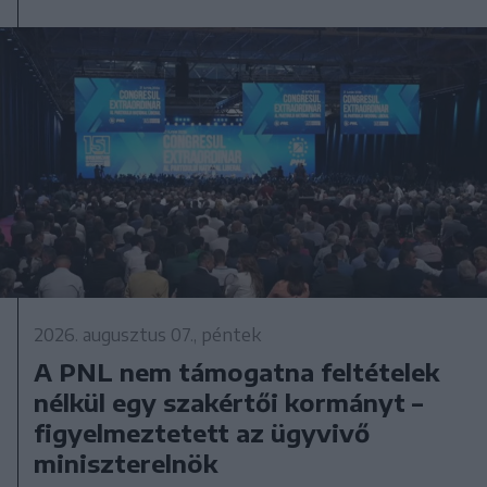
2026. augusztus 07., péntek
A PNL nem támogatna feltételek
nélkül egy szakértői kormányt –
figyelmeztetett az ügyvivő
miniszterelnök