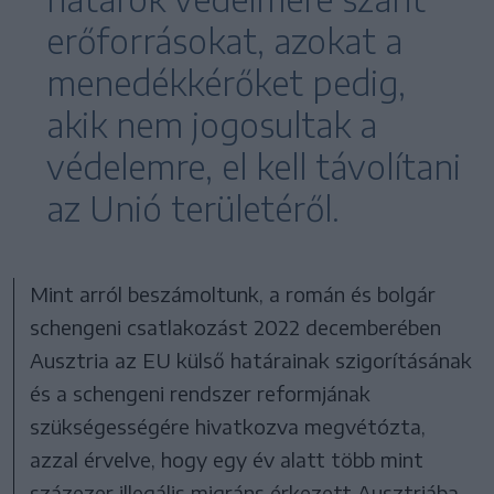
erőforrásokat, azokat a
menedékkérőket pedig,
akik nem jogosultak a
védelemre, el kell távolítani
az Unió területéről.
Mint arról beszámoltunk, a román és bolgár
schengeni csatlakozást 2022 decemberében
Ausztria az EU külső határainak szigorításának
és a schengeni rendszer reformjának
szükségességére hivatkozva megvétózta,
azzal érvelve, hogy egy év alatt több mint
százezer illegális migráns érkezett Ausztriába,