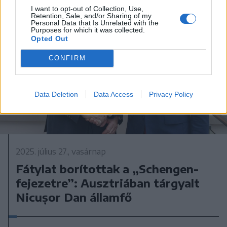
I want to opt-out of Collection, Use,
Retention, Sale, and/or Sharing of my
Personal Data that Is Unrelated with the
Purposes for which it was collected.
Opted Out
CONFIRM
Data Deletion
Data Access
Privacy Policy
2025. július 27., vasárnap
Fátylat borítottak a „Schengen-
fejezetre”: Ausztriában tárgyalt
Nicușor Dan államfő