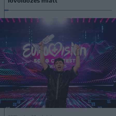
lövöldözés miatt