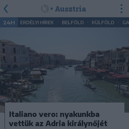
• Ausztria
•
•
•
24H
ERDÉLYI HÍREK
BELFÖLD
KÜLFÖLD
G
Italiano vero: nyakunkba
vettük az Adria királynőjét