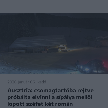
2026. január 06., kedd
Ausztria: csomagtartóba rejtve
próbálta elvinni a sípálya mellől
lopott széfet két román