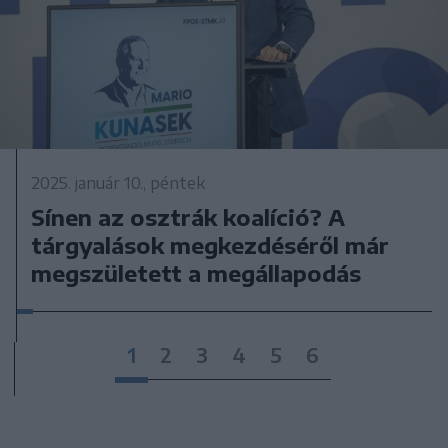
2025. január 10., péntek
Sínen az osztrák koalíció? A
tárgyalások megkezdéséről már
megszületett a megállapodás
1
2
3
4
5
6