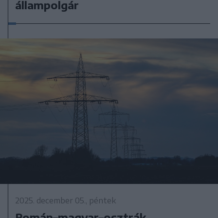
állampolgár
2025. december 05., péntek
Román–magyar–osztrák