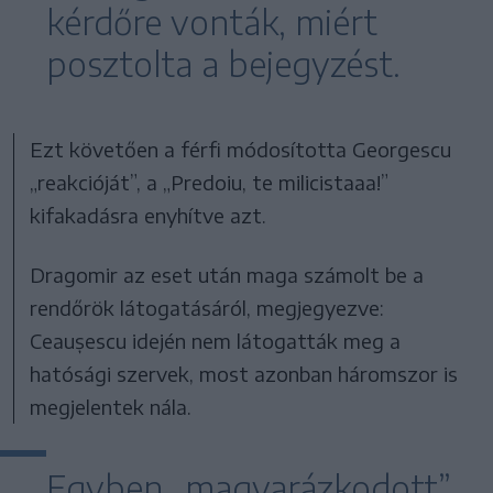
kérdőre vonták, miért
posztolta a bejegyzést.
Ezt követően a férfi módosította Georgescu
„reakcióját”, a „Predoiu, te milicistaaa!”
kifakadásra enyhítve azt.
Dragomir az eset után maga számolt be a
rendőrök látogatásáról, megjegyezve:
Ceaușescu idején nem látogatták meg a
hatósági szervek, most azonban háromszor is
megjelentek nála.
Egyben „magyarázkodott”