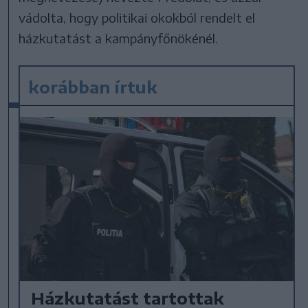
vádolta, hogy politikai okokból rendelt el
házkutatást a kampányfőnökénél.
korábban írtuk
Házkutatást tartottak