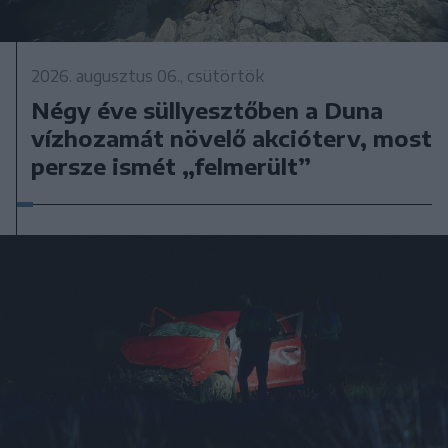
2026. augusztus 06., csütörtök
Négy éve süllyesztőben a Duna
vízhozamát növelő akcióterv, most
persze ismét „felmerült”