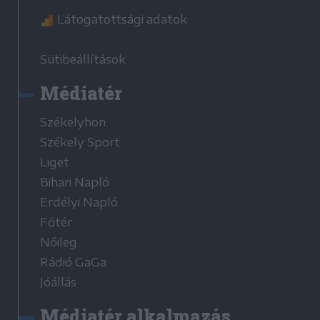
Látogatottsági adatok
Sütibeállítások
Médiatér
Székelyhon
Székely Sport
Liget
Bihari Napló
Erdélyi Napló
Főtér
Nőileg
Rádió GaGa
Jóállás
Médiatér alkalmazás