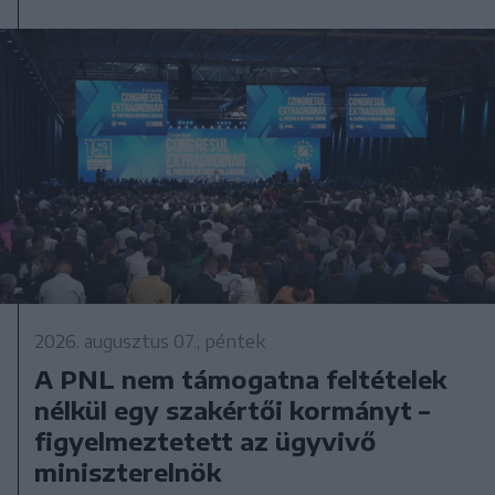
2026. augusztus 07., péntek
A PNL nem támogatna feltételek
nélkül egy szakértői kormányt –
figyelmeztetett az ügyvivő
miniszterelnök