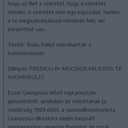
hogy az élet a szeretet, hogy a szeretet
minden. A szeretet nem egy kapcsolat, hanem
a te megnyilvánulásod mindenki felé, aki
körülötted van...
Testőr: Radu Pallyt mlerohanták a
kommandósok!
Dilinyós: PREDIOU B+ MOCSKOS MILICISTA TE
NYOMORULT!”.
Ezzel Georgescu előző napi posztján
gúnyolódott, amelyben az milicistának (a
rendőrség 1989 előtt, a nacionálkommunista
Ceaușescu-diktatúra idején használt
megnevezése) nevezte Predoiut, és azzal