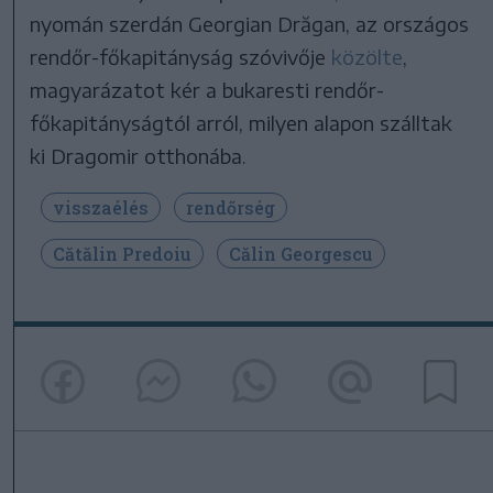
nyomán szerdán Georgian Drăgan, az országos
rendőr-főkapitányság szóvivője
közölte
,
magyarázatot kér a bukaresti rendőr-
főkapitányságtól arról, milyen alapon szálltak
ki Dragomir otthonába.
visszaélés
rendőrség
Cătălin Predoiu
Călin Georgescu