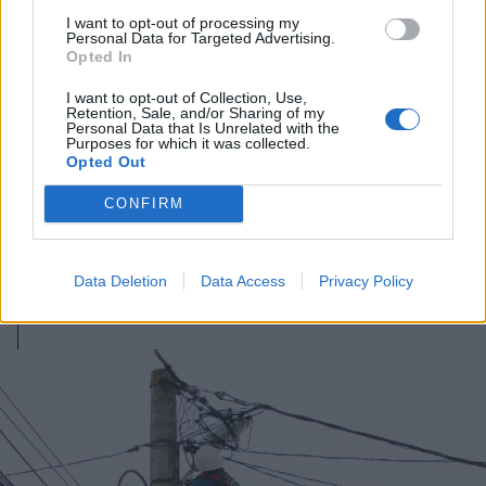
I want to opt-out of processing my
Personal Data for Targeted Advertising.
Opted In
I want to opt-out of Collection, Use,
Retention, Sale, and/or Sharing of my
Personal Data that Is Unrelated with the
Purposes for which it was collected.
2026. augusztus 07., péntek
Opted Out
Meddig használható még a régi
CONFIRM
személyi?
Data Deletion
Data Access
Privacy Policy