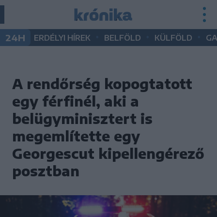
•
•
•
24H
ERDÉLYI HÍREK
BELFÖLD
KÜLFÖLD
G
A rendőrség kopogtatott
egy férfinél, aki a
belügyminisztert is
megemlítette egy
Georgescut kipellengérező
posztban