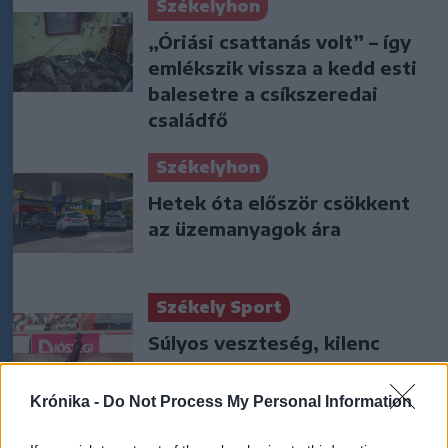
Székelyhon
„Óriási csattanás volt” – így
emlékszik vissza a kedd esti
balesetre a csíkszeredai
családfő
Székelyhon
Hetek óta először csökkent
az üzemanyagok ára
Székely Sport
Súlyos veszteség, kilenc
hónapra eltiltották a Sepsi
OSK csapatkapitányát
Krónika -
Do Not Process My Personal Information
Nőileg