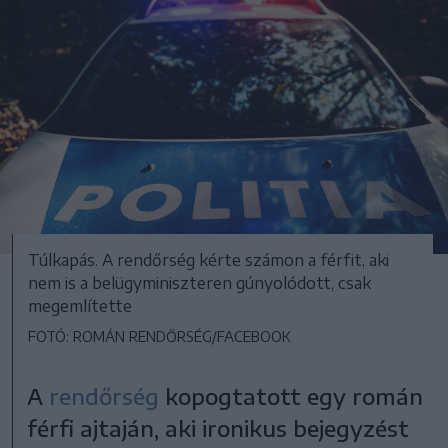
Túlkapás. A rendőrség kérte számon a férfit, aki
nem is a belügyminiszteren gúnyolódott, csak
megemlítette
FOTÓ: ROMÁN RENDŐRSÉG/FACEBOOK
A
rendőrség
kopogtatott egy román
férfi ajtaján, aki ironikus bejegyzést