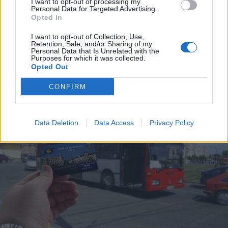
I want to opt-out of processing my
Büntetőeljárás zajlik egy partiumi
Personal Data for Targeted Advertising.
Opted In
kórház ellen, a gyanú szerint
embertelenül bántak a betegekkel
I want to opt-out of Collection, Use,
Retention, Sale, and/or Sharing of my
Personal Data that Is Unrelated with the
Purposes for which it was collected.
Opted Out
CONFIRM
Data Deletion
Data Access
Privacy Policy