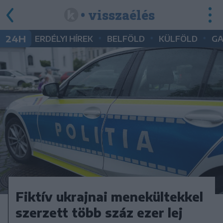
• visszaélés
•
•
•
24H
ERDÉLYI HÍREK
BELFÖLD
KÜLFÖLD
G
Fiktív ukrajnai menekültekkel
szerzett több száz ezer lej