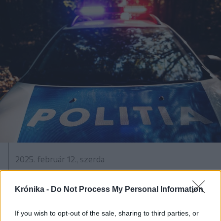
2025. február 12., szerda
A rendőrség kopogtatott egy
férfinél, aki a belügyminisztert is
Krónika -
Do Not Process My Personal Information
megemlítette egy Georgescut
If you wish to opt-out of the sale, sharing to third parties, or
kipellengérező posztban