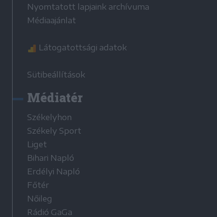
Nyomtatott lapjaink archívuma
Médiaajánlat
Látogatottsági adatok
Sütibeállítások
Médiatér
Székelyhon
Székely Sport
Liget
Bihari Napló
Erdélyi Napló
Főtér
Nőileg
Rádió GaGa