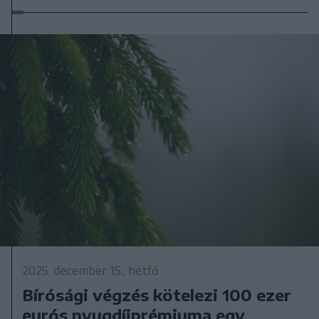
2025. december 15., hétfő
Bírósági végzés kötelezi 100 ezer
eurós nyugdíjprémiuma egy