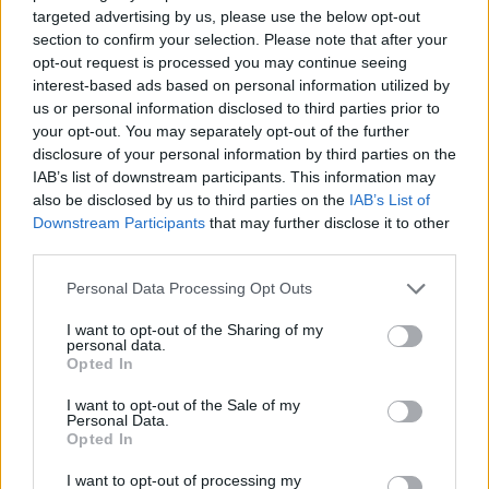
körülötte.
targeted advertising by us, please use the below opt-out
section to confirm your selection. Please note that after your
opt-out request is processed you may continue seeing
Így aztán amikor ma Erdélyben az ember
interest-based ads based on personal information utilized by
us or personal information disclosed to third parties prior to
felemel egy korsót, nem csupán árpát,
your opt-out. You may separately opt-out of the further
komlót és vizet fogyaszt. Hanem egy korty
disclosure of your personal information by third parties on the
IAB’s list of downstream participants. This information may
inflációt, egy adag jövedéki adót, némi áfát,
also be disclosed by us to third parties on the
IAB’s List of
egy csipet költségvetési hiányt, egy pofa
Downstream Participants
that may further disclose it to other
third parties.
energiaválságot, azzal az
összetéveszthetetlen ízű román
Personal Data Processing Opt Outs
gazdaságpolitikai habbal a tetején.
I want to opt-out of the Sharing of my
personal data.
A romániai sörpiac
20 éves mélypontra
Opted In
zuhant
. Akárcsak mi. Mégis azt mondom:
I want to opt-out of the Sale of my
Personal Data.
egészségünkre! Legalább annak, akinek
Opted In
van rá pénze.
I want to opt-out of processing my