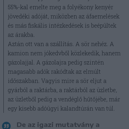
55%-kal emelte meg a folyékony kenyér
jövedéki adóját, miközben az áfaemelések
és más fiskális intézkedések is beépültek
az árakba.
Aztán ott van a szállítás. A sör nehéz. A
kamion nem jókedvből közlekedik, hanem
gázolajjal. A gázolajra pedig szintén
magasabb adók rakódtak az elmúlt
időszakban. Vagyis mire a sör eljut a
gyárból a raktárba, a raktárból az üzletbe,
az üzletből pedig a vendéglő hűtőjébe, már
egy kisebb adóügyi kalandtúrán van túl.
De az igazi mutatvány a