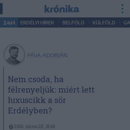
•
•
•
24H
ERDÉLYI HÍREK
BELFÖLD
KÜLFÖLD
G
PÁVA ADORJÁN
Nem csoda, ha
félrenyeljük: miért lett
luxuscikk a sör
Erdélyben?
2026. június 25., 19:48