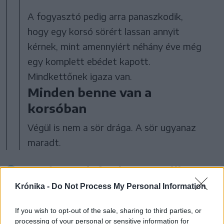
A fogyasztó pedig arra panaszkodik,
hogy egy korsó sörért lassan annyit
kérnek, mint amennyiért néhány éve még
egy komplett ebédet kapott.
Mindkettőnek igaza van.
Minden benne van a
korsóban
Végül is nem a sör drága. A sör ugyanaz
maradt.
Ami megdrágult, az az állam, a
szállítás, az energia, a
Krónika -
Do Not Process My Personal Information
munkaerő, a vendéglátás és
If you wish to opt-out of the sale, sharing to third parties, or
tulajdonképpen minden más
processing of your personal or sensitive information for