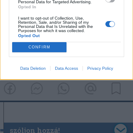
Personal Data for Targeted Advertising.
Cikkünk a mesterséges intelligencia
Opted In
adatgyűjtő, elemző és összegző
I want to opt-out of Collection, Use,
képességének felhasználásával készült.
Retention, Sale, and/or Sharing of my
Personal Data that Is Unrelated with the
Purposes for which it was collected.
Opted Out
jegyzet
adók
vendéglátóipar
sör
CONFIRM
alkohol
drágulás
Data Deletion
Data Access
Privacy Policy
szóljon hozzá!