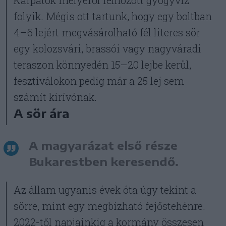
Kárpátok mélyéről felhozott gyógyvíz
folyik. Mégis ott tartunk, hogy egy boltban
4–6 lejért megvásárolható fél literes sör
egy kolozsvári, brassói vagy nagyváradi
teraszon könnyedén 15–20 lejbe kerül,
fesztiválokon pedig már a 25 lej sem
számít kirívónak.
A sör ára
A magyarázat első része
Bukarestben keresendő.
Az állam ugyanis évek óta úgy tekint a
sörre, mint egy megbízható fejőstehénre.
2022-től napjainkig a kormány összesen