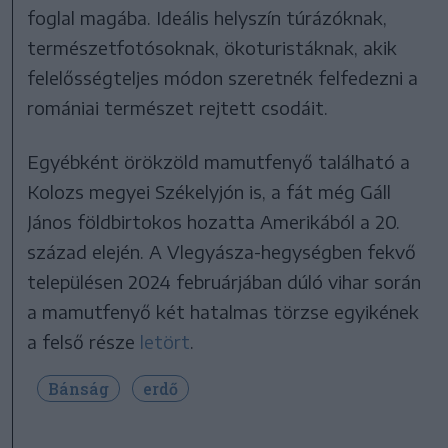
foglal magába. Ideális helyszín túrázóknak,
természetfotósoknak, ökoturistáknak, akik
felelősségteljes módon szeretnék felfedezni a
romániai természet rejtett csodáit.
Egyébként örökzöld mamutfenyő található a
Kolozs megyei Székelyjón is, a fát még Gáll
János földbirtokos hozatta Amerikából a 20.
század elején. A Vlegyásza-hegységben fekvő
településen 2024 februárjában dúló vihar során
a mamutfenyő két hatalmas törzse egyikének
a felső része
letört
.
Bánság
erdő