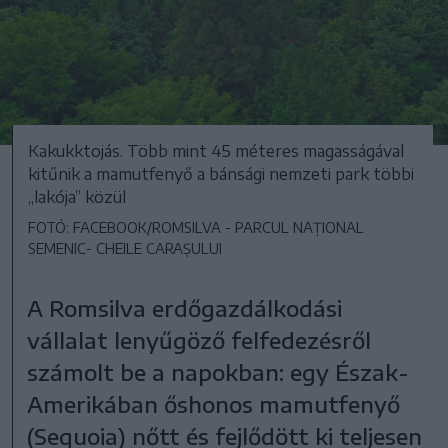
Kakukktojás. Több mint 45 méteres magasságával
kitűnik a mamutfenyő a bánsági nemzeti park többi
„lakója” közül
FOTÓ: FACEBOOK/ROMSILVA - PARCUL NAȚIONAL
SEMENIC- CHEILE CARAȘULUI
A Romsilva erdőgazdálkodási
vállalat lenyűgöző felfedezésről
számolt be a napokban: egy Észak-
Amerikában őshonos mamutfenyő
(Sequoia) nőtt és fejlődött ki teljesen