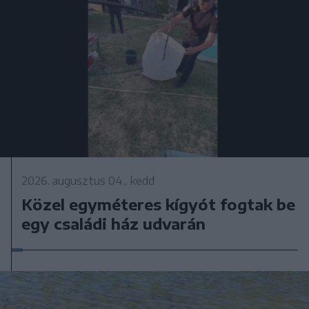
2026. augusztus 04., kedd
Közel egyméteres kígyót fogtak be
egy családi ház udvarán