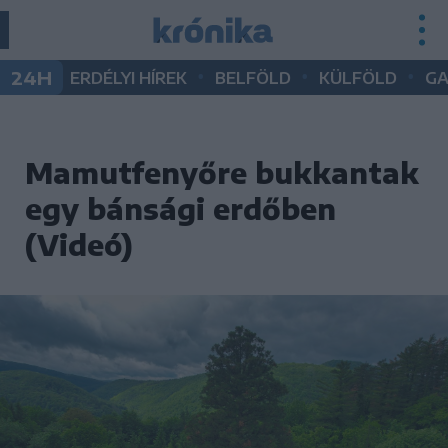
•
•
•
24H
ERDÉLYI HÍREK
BELFÖLD
KÜLFÖLD
G
Mamutfenyőre bukkantak
egy bánsági erdőben
(Videó)