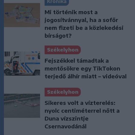
Krónika
Mi történik most a
jogosítvánnyal, ha a sofőr
nem fizeti be a közlekedési
bírságot?
Székelyhon
Fejszékkel támadtak a
mentősökre egy TikTokon
terjedő álhír miatt – videóval
Székelyhon
Sikeres volt a vízterelés:
nyolc centiméterrel nőtt a
Duna vízszintje
Csernavodánál