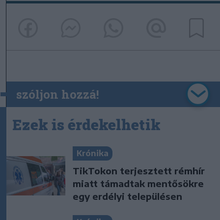
szóljon hozzá!
Ezek is érdekelhetik
Krónika
TikTokon terjesztett rémhír
miatt támadtak mentősökre
egy erdélyi településen