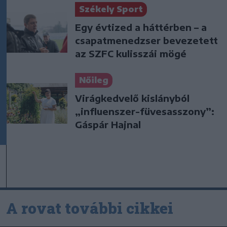
Székely Sport
Egy évtized a háttérben – a
csapatmenedzser bevezetett
az SZFC kulisszái mögé
Nőileg
Virágkedvelő kislányból
„influenszer-füvesasszony”:
Gáspár Hajnal
A rovat további cikkei