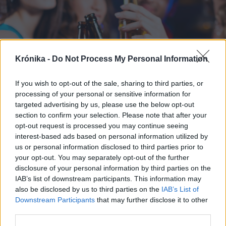
Krónika -
Do Not Process My Personal Information
If you wish to opt-out of the sale, sharing to third parties, or
processing of your personal or sensitive information for
targeted advertising by us, please use the below opt-out
section to confirm your selection. Please note that after your
opt-out request is processed you may continue seeing
interest-based ads based on personal information utilized by
us or personal information disclosed to third parties prior to
your opt-out. You may separately opt-out of the further
2026. augusztus 09., vasárnap
disclosure of your personal information by third parties on the
IAB’s list of downstream participants. This information may
Hol a legolcsóbb a sör? És hol a
also be disclosed by us to third parties on the
IAB’s List of
legdrágább? Meglepetésekkel teli
Downstream Participants
that may further disclose it to other
toplista
third parties.