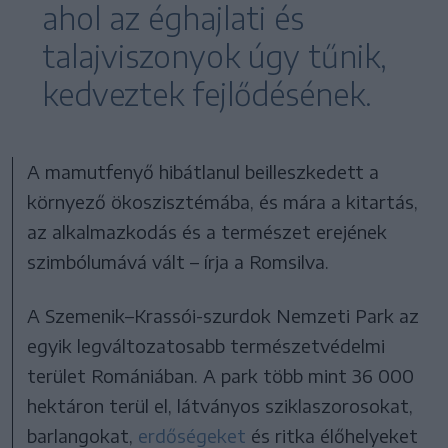
ahol az éghajlati és
talajviszonyok úgy tűnik,
kedveztek fejlődésének.
A mamutfenyő hibátlanul beilleszkedett a
környező ökoszisztémába, és mára a kitartás,
az alkalmazkodás és a természet erejének
szimbólumává vált – írja a Romsilva.
A Szemenik–Krassói-szurdok Nemzeti Park az
egyik legváltozatosabb természetvédelmi
terület Romániában. A park több mint 36 000
hektáron terül el, látványos sziklaszorosokat,
barlangokat,
erdőségeket
és ritka élőhelyeket