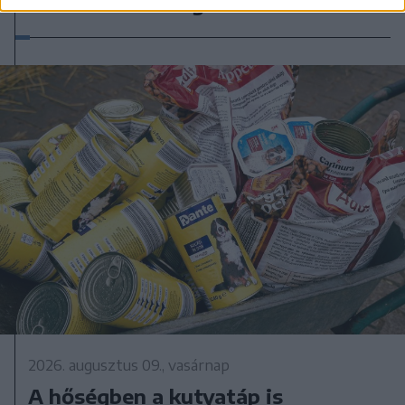
német turista légimentése – VIDEÓ
2026. augusztus 09., vasárnap
A hőségben a kutyatáp is