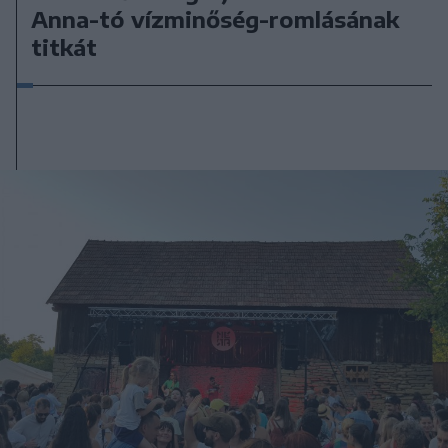
Anna-tó vízminőség-romlásának
titkát