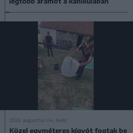
legtöbb áramot a kánikulában
2026. augusztus 04., kedd
Közel egyméteres kígyót fogtak be