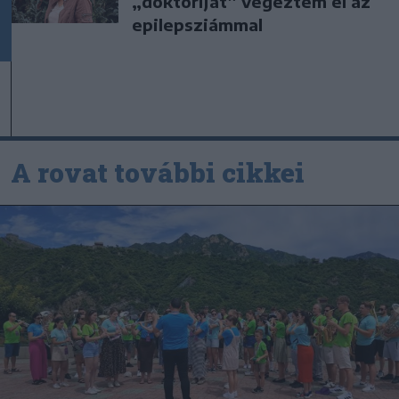
„doktoriját” végeztem el az
epilepsziámmal
A rovat további cikkei