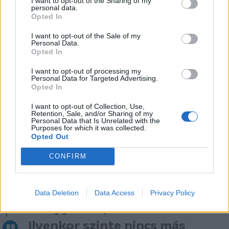
I want to opt-out of the Sharing of my
tenger mélyén
personal data.
Opted In
Arra a kérdésre, hogy több ezer merülés után
I want to opt-out of the Sale of my
maradt-e még olyan tapasztalat, amely
Personal Data.
Opted In
különösen emlékezetes számára, Szabó Kolos
a mélymerüléseket emelte ki, továbbá a világ
I want to opt-out of processing my
Personal Data for Targeted Advertising.
különböző tengereiben látottak is maradandó
Opted In
emlékeket jelentenek számára. Mint mondta,
I want to opt-out of Collection, Use,
Retention, Sale, and/or Sharing of my
rendszeresen vezet többnapos búvártúrákat a
Personal Data that Is Unrelated with the
Purposes for which it was collected.
Vörös-tenger déli részén, ahol a résztvevők
Opted Out
akár egy teljes hetet is hajón töltenek,
CONFIRM
naponta több merülést végrehajtva. Különösen
kedveli az úgynevezett áramlásos
merüléseket, amikor a búvárokat a sodrás
Data Deletion
Data Access
Privacy Policy
vezeti végig a zátonyok mentén.
Ilyenkor szinte nincs más