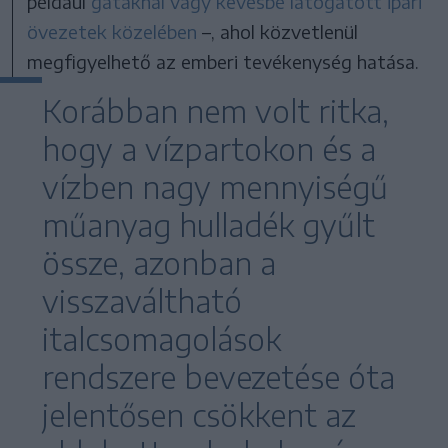
például
gátaknál vagy kevésbé látogatott ipari
övezetek közelében
–, ahol közvetlenül
megfigyelhető az emberi tevékenység hatása.
Korábban nem volt ritka,
hogy a vízpartokon és a
vízben nagy mennyiségű
műanyag hulladék gyűlt
össze, azonban a
visszaváltható
italcsomagolások
rendszere bevezetése óta
jelentősen csökkent az