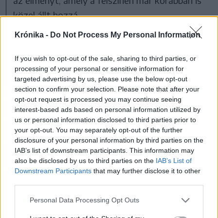
az élményt, amely a felszínen már korábban is
közel állt hozzá.
Krónika -
Do Not Process My Personal Information
If you wish to opt-out of the sale, sharing to third parties, or
processing of your personal or sensitive information for
targeted advertising by us, please use the below opt-out
section to confirm your selection. Please note that after your
opt-out request is processed you may continue seeing
interest-based ads based on personal information utilized by
us or personal information disclosed to third parties prior to
your opt-out. You may separately opt-out of the further
disclosure of your personal information by third parties on the
IAB’s list of downstream participants. This information may
also be disclosed by us to third parties on the
IAB’s List of
FOTÓ: SZABÓ KOLOS ARCHÍVUMA
Downstream Participants
that may further disclose it to other
third parties.
Emlékezetes merülések:
Personal Data Processing Opt Outs
tankok, repülőgépek és cápák a