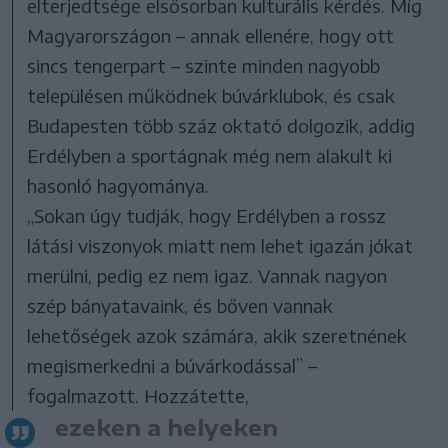
elterjedtsége elsősorban kulturális kérdés. Míg
Magyarországon – annak ellenére, hogy ott
sincs tengerpart – szinte minden nagyobb
településen működnek búvárklubok, és csak
Budapesten több száz oktató dolgozik, addig
Erdélyben a sportágnak még nem alakult ki
hasonló hagyománya.
„Sokan úgy tudják, hogy Erdélyben a rossz
látási viszonyok miatt nem lehet igazán jókat
merülni, pedig ez nem igaz. Vannak nagyon
szép bányatavaink, és bőven vannak
lehetőségek azok számára, akik szeretnének
megismerkedni a búvárkodással” –
fogalmazott. Hozzátette,
ezeken a helyeken