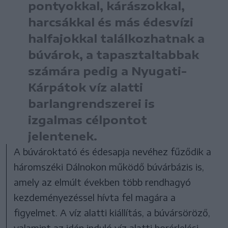
pontyokkal, kárászokkal,
harcsákkal és más édesvízi
halfajokkal találkozhatnak a
búvárok, a tapasztaltabbak
számára pedig a Nyugati-
Kárpátok víz alatti
barlangrendszerei is
izgalmas célpontot
jelentenek.
A búvároktató és édesapja nevéhez fűződik a
háromszéki Dálnokon működő búvárbázis is,
amely az elmúlt években több rendhagyó
kezdeményezéssel hívta fel magára a
figyelmet. A víz alatti kiállítás, a búvársöröző,
valamint az idén induló víz alatti borérlelési