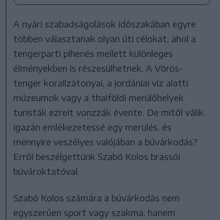
A nyári szabadságolások időszakában egyre
többen választanak olyan úti célokat, ahol a
tengerparti pihenés mellett különleges
élményekben is részesülhetnek. A Vörös-
tenger korallzátonyai, a jordániai víz alatti
múzeumok vagy a thaiföldi merülőhelyek
turisták ezreit vonzzák évente. De mitől válik
igazán emlékezetessé egy merülés, és
mennyire veszélyes valójában a búvárkodás?
Erről beszélgettünk Szabó Kolos brassói
búvároktatóval.
Szabó Kolos számára a búvárkodás nem
egyszerűen sport vagy szakma, hanem