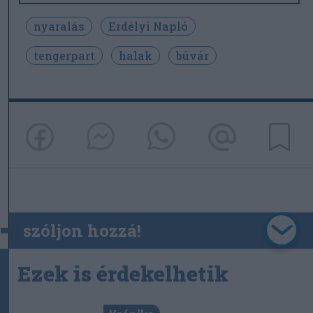
nyaralás
Erdélyi Napló
tengerpart
halak
búvár
szóljon hozzá!
Ezek is érdekelhetik