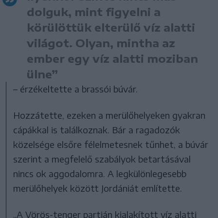
dolguk, mint figyelni a
körülöttük elterülő víz alatti
világot. Olyan, mintha az
ember egy víz alatti moziban
ülne”
– érzékeltette a brassói búvár.
Hozzátette, ezeken a merülőhelyeken gyakran
cápákkal is találkoznak. Bár a ragadozók
közelsége elsőre félelmetesnek tűnhet, a búvár
szerint a megfelelő szabályok betartásával
nincs ok aggodalomra. A legkülönlegesebb
merülőhelyek között Jordániát említette.
„A Vörös-tenger partján kialakított víz alatti