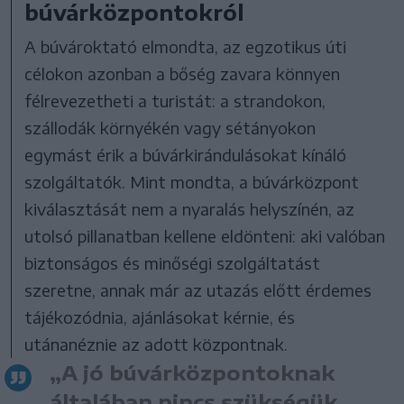
búvárközpontokról
A búvároktató elmondta, az egzotikus úti
célokon azonban a bőség zavara könnyen
félrevezetheti a turistát: a strandokon,
szállodák környékén vagy sétányokon
egymást érik a búvárkirándulásokat kínáló
szolgáltatók. Mint mondta, a búvárközpont
kiválasztását nem a nyaralás helyszínén, az
utolsó pillanatban kellene eldönteni: aki valóban
biztonságos és minőségi szolgáltatást
szeretne, annak már az utazás előtt érdemes
tájékozódnia, ajánlásokat kérnie, és
utánanéznie az adott központnak.
„A jó búvárközpontoknak
általában nincs szükségük