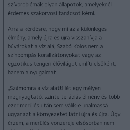
szívproblémák olyan állapotok, amelyeknél
érdemes szakorvosi tanácsot kérni.
Arra a kérdésre, hogy mi az a különleges
élmény, amely újra és újra visszahívja a
búvárokat a víz alá, Szabó Kolos nem a
színpompás korallzátonyokat vagy az
egzotikus tengeri élővilágot említi elsőként,
hanem a nyugalmat.
„Számomra a víz alatti lét egy mélyen
megnyugtató, szinte terápiás élmény és több
ezer merülés után sem válik-e unalmassá
ugyanazt a környezetet látni újra és újra. Úgy
érzem, a merülés vonzereje elsősorban nem