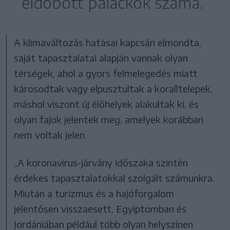
eldobott palackok száma.
A klímaváltozás hatásai kapcsán elmondta,
saját tapasztalatai alapján vannak olyan
térségek, ahol a gyors felmelegedés miatt
károsodtak vagy elpusztultak a koralltelepek,
máshol viszont új élőhelyek alakultak ki, és
olyan fajok jelentek meg, amelyek korábban
nem voltak jelen.
„A koronavírus-járvány időszaka szintén
érdekes tapasztalatokkal szolgált számunkra.
Miután a turizmus és a hajóforgalom
jelentősen visszaesett, Egyiptomban és
Jordániában például több olyan helyszínen