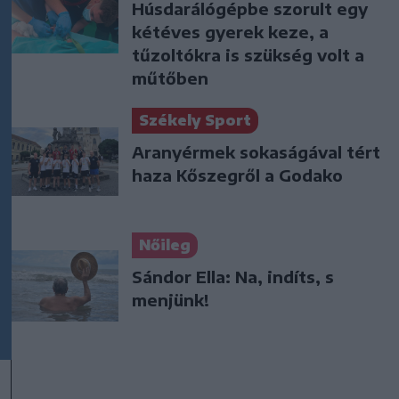
Húsdarálógépbe szorult egy
kétéves gyerek keze, a
tűzoltókra is szükség volt a
műtőben
Székely Sport
Aranyérmek sokaságával tért
haza Kőszegről a Godako
Nőileg
Sándor Ella: Na, indíts, s
menjünk!