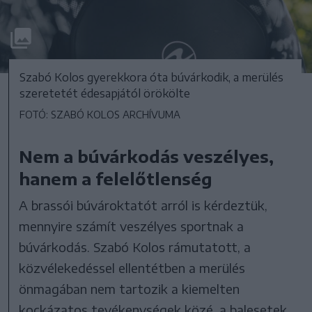
Szabó Kolos gyerekkora óta búvárkodik, a merülés
szeretetét édesapjától örökölte
FOTÓ: SZABÓ KOLOS ARCHÍVUMA
Nem a búvárkodás veszélyes,
hanem a felelőtlenség
A brassói búvároktatót arról is kérdeztük,
mennyire számít veszélyes sportnak a
búvárkodás. Szabó Kolos rámutatott, a
közvélekedéssel ellentétben a merülés
önmagában nem tartozik a kiemelten
kockázatos tevékenységek közé, a balesetek