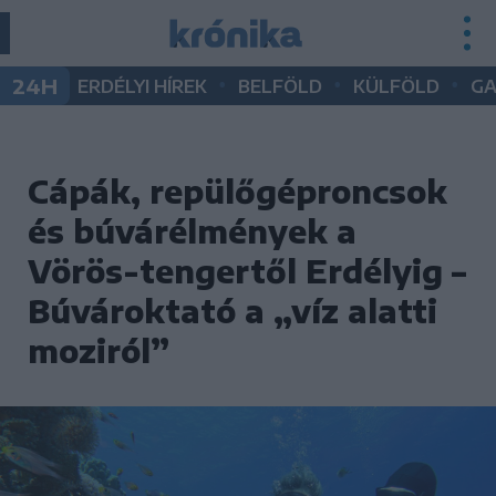
•
•
•
24H
ERDÉLYI HÍREK
BELFÖLD
KÜLFÖLD
G
Cápák, repülőgéproncsok
és búvárélmények a
Vörös-tengertől Erdélyig –
Búvároktató a „víz alatti
moziról”