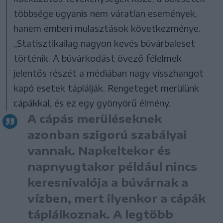
többsége ugyanis nem váratlan események,
hanem emberi mulasztások következménye.
„Statisztikailag nagyon kevés búvárbaleset
történik. A búvárkodást övező félelmek
jelentős részét a médiában nagy visszhangot
kapó esetek táplálják. Rengeteget merülünk
cápákkal, és ez egy gyönyörű élmény.
A cápás merüléseknek
azonban szigorú szabályai
vannak. Napkeltekor és
napnyugtakor például nincs
keresnivalója a búvárnak a
vízben, mert ilyenkor a cápák
táplálkoznak. A legtöbb