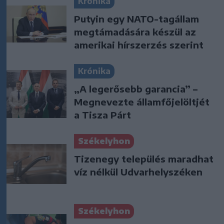
Krónika
Putyin egy NATO-tagállam
megtámadására készül az
amerikai hírszerzés szerint
Krónika
„A legerősebb garancia” –
Megnevezte államfőjelöltjét
a Tisza Párt
Székelyhon
Tizenegy település maradhat
víz nélkül Udvarhelyszéken
Székelyhon