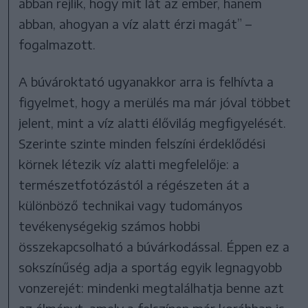
abban rejlik, hogy mit lát az ember, hanem
abban, ahogyan a víz alatt érzi magát” –
fogalmazott.
A búvároktató ugyanakkor arra is felhívta a
figyelmet, hogy a merülés ma már jóval többet
jelent, mint a víz alatti élővilág megfigyelését.
Szerinte szinte minden felszíni érdeklődési
körnek létezik víz alatti megfelelője: a
természetfotózástól a régészeten át a
különböző technikai vagy tudományos
tevékenységekig számos hobbi
összekapcsolható a búvárkodással. Éppen ez a
sokszínűség adja a sportág egyik legnagyobb
vonzerejét: mindenki megtalálhatja benne azt