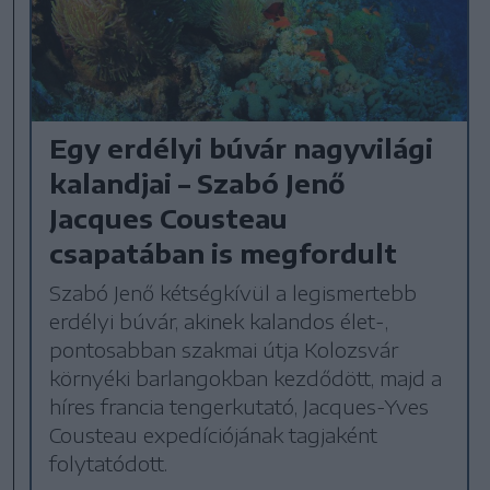
Egy erdélyi búvár nagyvilági
kalandjai – Szabó Jenő
Jacques Cousteau
csapatában is megfordult
Szabó Jenő kétségkívül a legismertebb
erdélyi búvár, akinek kalandos élet-,
pontosabban szakmai útja Kolozsvár
környéki barlangokban kezdődött, majd a
híres francia tengerkutató, Jacques-Yves
Cousteau expedíciójának tagjaként
folytatódott.