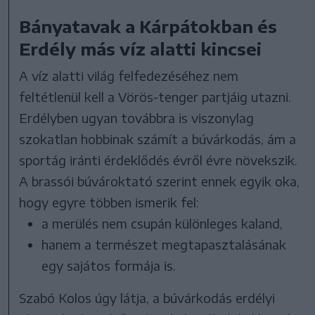
Bányatavak a Kárpátokban és
Erdély más víz alatti kincsei
A víz alatti világ felfedezéséhez nem
feltétlenül kell a Vörös-tenger partjáig utazni.
Erdélyben ugyan továbbra is viszonylag
szokatlan hobbinak számít a búvárkodás, ám a
sportág iránti érdeklődés évről évre növekszik.
A brassói búvároktató szerint ennek egyik oka,
hogy egyre többen ismerik fel:
a merülés nem csupán különleges kaland,
hanem a természet megtapasztalásának
egy sajátos formája is.
Szabó Kolos úgy látja, a búvárkodás erdélyi