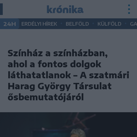
•
•
•
24H
ERDÉLYI HÍREK
BELFÖLD
KÜLFÖLD
G
Színház a színházban,
ahol a fontos dolgok
láthatatlanok – A szatmári
Harag György Társulat
ősbemutatójáról