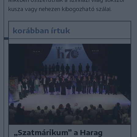
kusza vagy nehezen kibogozható szálai.
korábban írtuk
„Szatmárikum” a Harag