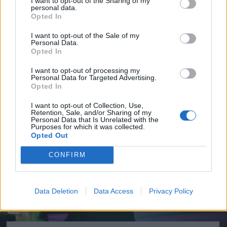
I want to opt-out of the Sharing of my
personal data.
hogy kritikusan gondolkodó emberek
Opted In
maradjanak a Földön. Hanem az, hogy sodródó,
I want to opt-out of the Sale of my
Personal Data.
a méltóságukat fontosnak nem tartó emberek
Opted In
maradjanak” – fejtette ki a rendező.
I want to opt-out of processing my
Personal Data for Targeted Advertising.
Opted In
I want to opt-out of Collection, Use,
Retention, Sale, and/or Sharing of my
Personal Data that Is Unrelated with the
Purposes for which it was collected.
Opted Out
CONFIRM
Data Deletion
Data Access
Privacy Policy