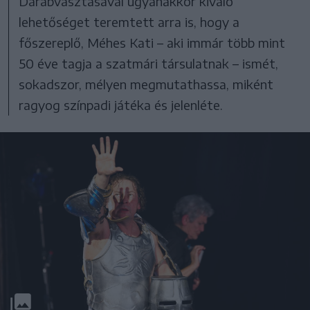
Darabvásztásával ugyanakkor kiváló
lehetőséget teremtett arra is, hogy a
főszereplő, Méhes Kati – aki immár több mint
50 éve tagja a szatmári társulatnak – ismét,
sokadszor, mélyen megmutathassa, miként
ragyog színpadi játéka és jelenléte.