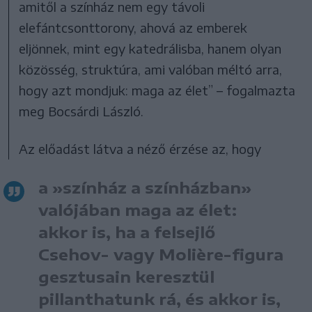
amitől a színház nem egy távoli
elefántcsonttorony, ahová az emberek
eljönnek, mint egy katedrálisba, hanem olyan
közösség, struktúra, ami valóban méltó arra,
hogy azt mondjuk: maga az élet” – fogalmazta
meg Bocsárdi László.
Az előadást látva a néző érzése az, hogy
a »színház a színházban»
valójában maga az élet:
akkor is, ha a felsejlő
Csehov- vagy Molière-figura
gesztusain keresztül
pillanthatunk rá, és akkor is,