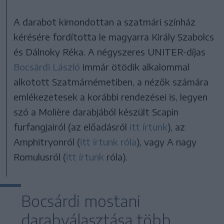
A darabot kimondottan a szatmári színház
kérésére fordította le magyarra Király Szabolcs
és Dálnoky Réka. A négyszeres UNITER-díjas
Bocsárdi László
immár ötödik alkalommal
alkotott Szatmárnémetiben, a nézők számára
emlékezetesek a korábbi rendezései is, legyen
szó a Molière darabjából készült Scapin
furfangjairól (az előadásról
itt írtunk
), az
Amphitryonról (
itt írtunk róla
), vagy A nagy
Romulusról (
itt írtunk
róla).
Bocsárdi mostani
darabválasztása több