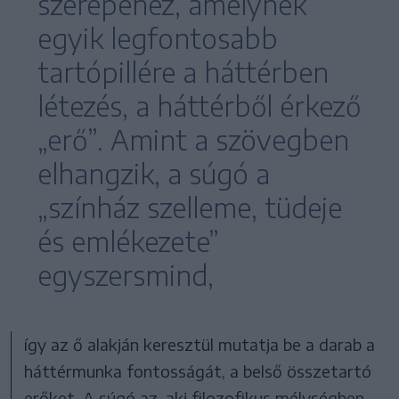
szerepéhez, amelynek
egyik legfontosabb
tartópillére a háttérben
létezés, a háttérből érkező
„erő”. Amint a szövegben
elhangzik, a súgó a
„színház szelleme, tüdeje
és emlékezete”
egyszersmind,
így az ő alakján keresztül mutatja be a darab a
háttérmunka fontosságát, a belső összetartó
erőket. A súgó az, aki filozofikus mélységben