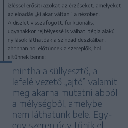
ízléssel erősíti azokat az érzéseket, amelyeket
az előadás „ki akar váltani” a nézőben.
A díszlet visszafogott, funkcionális,
ugyanakkor rejtélyessé is válhat: tégla alakú
nyílások láthatóak a színpad deszkáiban,
ahonnan hol előtűnnek a szereplők, hol
eltűnnek benne:
mintha a süllyesztő, a
lefelé vezető „ajtó” valamit
meg akarna mutatni abból
a mélységből, amelybe
nem láthatunk bele. Egy-
egy szerep úgy tűnik el,