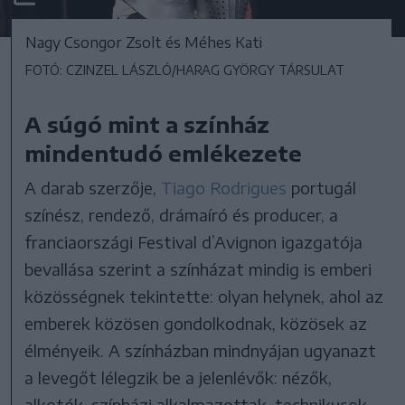
Nagy Csongor Zsolt és Méhes Kati
FOTÓ: CZINZEL LÁSZLÓ/HARAG GYÖRGY TÁRSULAT
A súgó mint a színház
mindentudó emlékezete
A darab szerzője,
Tiago Rodrigues
portugál
színész, rendező, drámaíró és producer, a
franciaországi Festival d’Avignon igazgatója
bevallása szerint a színházat mindig is emberi
közösségnek tekintette: olyan helynek, ahol az
emberek közösen gondolkodnak, közösek az
élményeik. A színházban mindnyájan ugyanazt
a levegőt lélegzik be a jelenlévők: nézők,
alkotók, színházi alkalmazottak, technikusok.