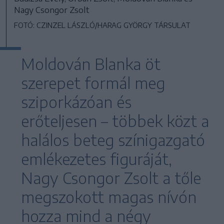
Nagy Csongor Zsolt
FOTÓ: CZINZEL LÁSZLÓ/HARAG GYÖRGY TÁRSULAT
Moldován Blanka öt
szerepet formál meg
sziporkázóan és
erőteljesen – többek közt a
halálos beteg színigazgató
emlékezetes figuráját,
Nagy Csongor Zsolt a tőle
megszokott magas nívón
hozza mind a négy