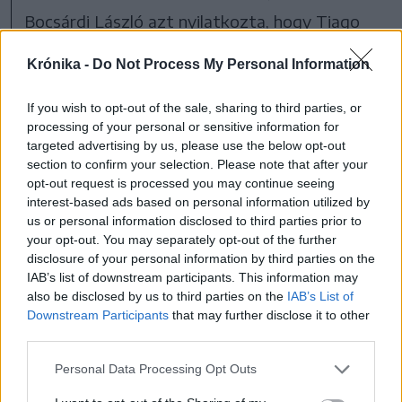
Bocsárdi László azt nyilatkozta, hogy Tiago
Rodrigues szövegét eredetileg románul
Krónika -
Do Not Process My Personal Information
olvasta és „telibe találta”.
If you wish to opt-out of the sale, sharing to third parties, or
Úgy éreztem, nagyon
processing of your personal or sensitive information for
targeted advertising by us, please use the below opt-out
személyesen érint ez a darab
section to confirm your selection. Please note that after your
amiatt, hogy a színházzal
opt-out request is processed you may continue seeing
interest-based ads based on personal information utilized by
való viszonyomat általa
us or personal information disclosed to third parties prior to
körül tudom járni.
your opt-out. You may separately opt-out of the further
disclosure of your personal information by third parties on the
A szerző fájdalmas és kétségbeesett kiáltása
IAB’s list of downstream participants. This information may
azzal kapcsolatban, hogy veszélyben a kultúra.
also be disclosed by us to third parties on the
IAB’s List of
Downstream Participants
that may further disclose it to other
Olyan időszakot élünk, azt érezzük – és ez
third parties.
globális jelenség –, hogy a világot irányítóknak
Personal Data Processing Opt Outs
nem érdekük, hogy a kultúra, a színház, a
művészet erős maradjon, mert nem érdekük,