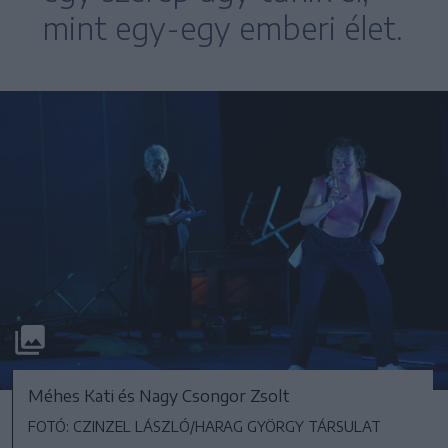
mint egy-egy emberi élet.
Méhes Kati és Nagy Csongor Zsolt
FOTÓ: CZINZEL LÁSZLÓ/HARAG GYÖRGY TÁRSULAT