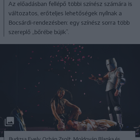
Az előadásban fellépő többi színész számára is
változatos, erőteljes lehetőségek nyílnak a
Bocsárdi-rendezésben: egy színész sorra több
szereplő „bőrébe bújik”.
Budizsa Evely, Orbán Zsolt, Moldován Blanka és