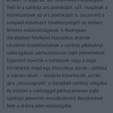
fejti ki a színház ars poétikáját, sőt, magának a
művészetnek az ars poétikáját is, összeveti a
színpadi művészet tünékenységét az emberi
létezés múlandóságával. A Rodrigues
darabjában felvillanó klasszikus drámák
részletei összefonódnak a színház pillanatnyi
valóságában, párhuzamosan zajló jelenetekkel.
Egymást követik a színészek vagy a súgó
történetei, majd egy klasszikus darab – például
a Három nővér – részlete következik, aztán
újra „visszaugrunk” a darabbeli színház világába.
Ily módon a valósággal párhuzamosan zajló
színházi jelenetek mozaikokként illeszkednek
bele a dráma jelen idejűségébe.