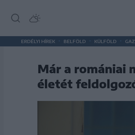
•
•
•
ERDÉLYI HÍREK
BELFÖLD
KÜLFÖLD
GAZ
Már a romániai m
életét feldolgozó