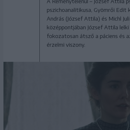
A Reménytelenül – József Attila ps
pszichoanalitikusa, Gyömrői Edit
András (József Attila) és Michl Ju
középpontjában József Attila lelki
fokozatosan átsző a páciens és az
érzelmi viszony.