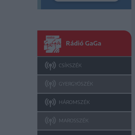
Rádió GaGa
CSÍKSZÉK
GYERGYÓSZÉK
HÁROMSZÉK
MAROSSZÉK