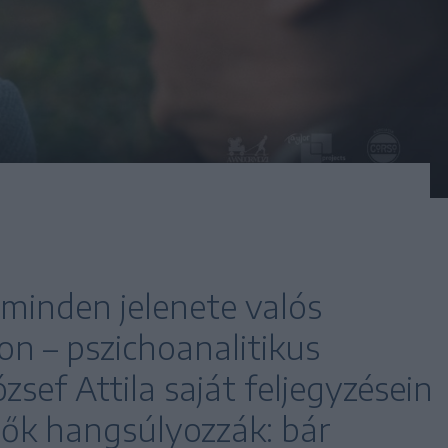
minden jelenete valós
 – pszichoanalitikus
zsef Attila saját feljegyzésein
ítők hangsúlyozzák: bár