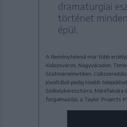
dramaturgiai es
történet minden 
épül.
A Reménytelenül már több erdélyi
Kolozsváron, Nagyváradon, Temes
Szatmárnémetiben, Csíkszeredáb
jóvoltából pedig kisebb települések
Székelykeresztúrra, Máréfalvára 
forgalmazója, a Taylor Projects K