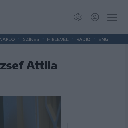
•
•
•
•
 NAPLÓ
SZÍNES
HÍRLEVÉL
RÁDIÓ
ENG
zsef Attila