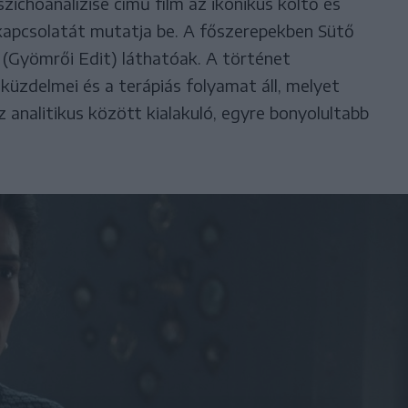
zichoanalízise című film az ikonikus költő és
 kapcsolatát mutatja be. A főszerepekben Sütő
li (Gyömrői Edit) láthatóak. A történet
 küzdelmei és a terápiás folyamat áll, melyet
 analitikus között kialakuló, egyre bonyolultabb