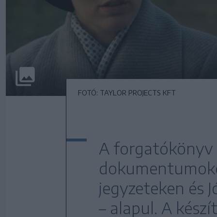
FOTÓ: TAYLOR PROJECTS KFT
A forgatókönyv 
dokumentumokon
jegyzeteken és Jó
– alapul. A kész