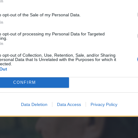
In
o opt-out of the Sale of my Personal Data.
ett alkotás különleges atmoszférája és drámai
In
tközelből élhetik át József Attila
to opt-out of processing my Personal Data for Targeted
lm egyes jelenetei megrázó erővel hatnak.
ing.
In
o opt-out of Collection, Use, Retention, Sale, and/or Sharing
ersonal Data that Is Unrelated with the Purposes for which it
lected.
Out
CONFIRM
Data Deletion
Data Access
Privacy Policy