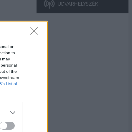
UDVARHELYSZÉK
sonal or
ection to
ou may
 personal
out of the
 downstream
B’s List of