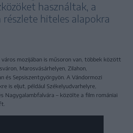
zközöket használtak, a
részlete hiteles alapokra
 város mozijában is műsoron van, többek között
váron, Marosvásárhelyen, Zilahon,
an és Sepsiszentgyörgyön. A Vándormozi
re is eljut, például Székelyudvarhelyre,
és Nagygalambfalvára – közölte a film romániai
ft.