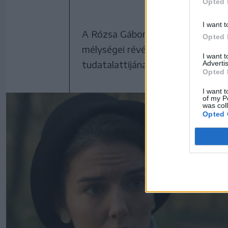
Opted 
I want t
A Rózsa Gábor által írt és rendez
Opted 
mélységei révén a nézők szinte tes
I want 
tudatalattijának vívódásait – a fi
Advertis
Opted 
I want t
of my P
was col
Opted 