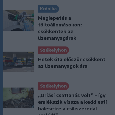
Krónika
Meglepetés a
töltőállomásokon:
csökkentek az
üzemanyagárak
Székelyhon
Hetek óta először csökkent
az üzemanyagok ára
Székelyhon
„Óriási csattanás volt” – így
emlékszik vissza a kedd esti
balesetre a csíkszeredai