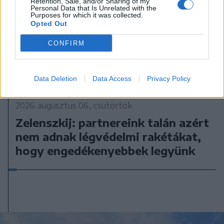
Retention, Sale, and/or Sharing of my
Personal Data that Is Unrelated with the
Purposes for which it was collected.
Opted Out
CONFIRM
Data Deletion
Data Access
Privacy Policy
2026. augusztus 06., csütörtök
Zelenszkij: partnereink talán azért
nem adnak légvédelmi rakétákat,
hogy engedékenyebbek legyünk