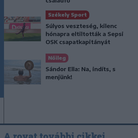
családfő
Székely Sport
Súlyos veszteség, kilenc
hónapra eltiltották a Sepsi
OSK csapatkapitányát
Nőileg
Sándor Ella: Na, indíts, s
menjünk!
A rovat további cikkei