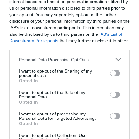
interest-based ads based on personal information utilized by
us or personal information disclosed to third parties prior to
your opt-out. You may separately opt-out of the further
disclosure of your personal information by third parties on the
IAB’s list of downstream participants. This information may
2026. augusztus 07., péntek
also be disclosed by us to third parties on the
IAB’s List of
Downstream Participants
that may further disclose it to other
Moszkva: nem utánozzuk a
third parties.
románok „barátságtalan”
Personal Data Processing Opt Outs
gesztusát, de nem marad válasz
nélkül egy követségi alkalmazott
I want to opt-out of the Sharing of my
personal data.
kiutasítása
Opted In
I want to opt-out of the Sale of my
Personal Data.
Opted In
I want to opt-out of processing my
Personal Data for Targeted Advertising.
Opted In
I want to opt-out of Collection, Use,