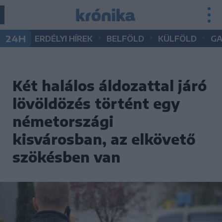
•
•
•
24H
ERDÉLYI HÍREK
BELFÖLD
KÜLFÖLD
G
Két halálos áldozattal járó
lövöldözés történt egy
németországi
kisvárosban, az elkövető
szökésben van