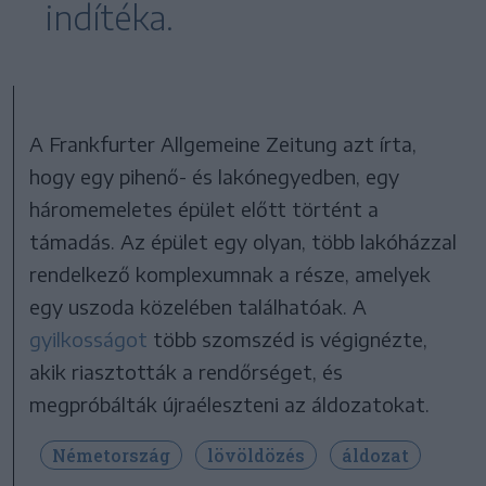
indítéka.
A Frankfurter Allgemeine Zeitung azt írta,
hogy egy pihenő- és lakónegyedben, egy
háromemeletes épület előtt történt a
támadás. Az épület egy olyan, több lakóházzal
rendelkező komplexumnak a része, amelyek
egy uszoda közelében találhatóak. A
gyilkosságot
több szomszéd is végignézte,
akik riasztották a rendőrséget, és
megpróbálták újraéleszteni az áldozatokat.
Németország
lövöldözés
áldozat