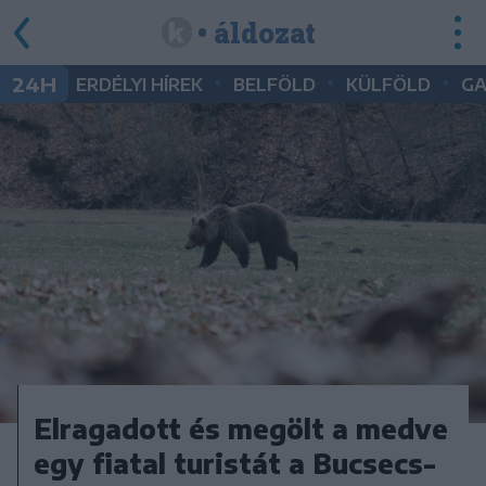
• áldozat
•
•
•
24H
ERDÉLYI HÍREK
BELFÖLD
KÜLFÖLD
G
Elragadott és megölt a medve
egy fiatal turistát a Bucsecs-