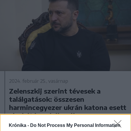
2024. február 25., vasárnap
Zelenszkij szerint tévesek a
találgatások: összesen
harmincegyezer ukrán katona esett
el a kétéves háborúban
Krónika -
Do Not Process My Personal Information