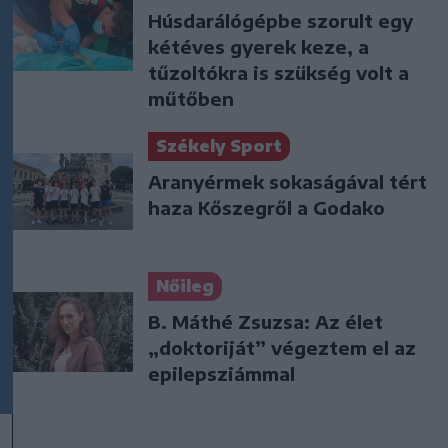
Húsdarálógépbe szorult egy
kétéves gyerek keze, a
tűzoltókra is szükség volt a
műtőben
Székely Sport
Aranyérmek sokaságával tért
haza Kőszegről a Godako
Nőileg
B. Máthé Zsuzsa: Az élet
„doktoriját” végeztem el az
epilepsziámmal