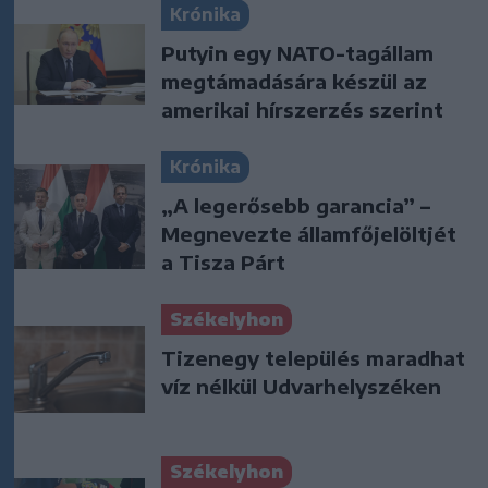
Krónika
Putyin egy NATO-tagállam
megtámadására készül az
amerikai hírszerzés szerint
Krónika
„A legerősebb garancia” –
Megnevezte államfőjelöltjét
a Tisza Párt
Székelyhon
Tizenegy település maradhat
víz nélkül Udvarhelyszéken
Székelyhon