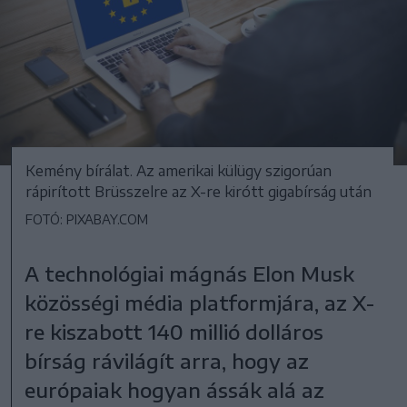
Kemény bírálat. Az amerikai külügy szigorúan
rápirított Brüsszelre az X-re kirótt gigabírság után
FOTÓ: PIXABAY.COM
A technológiai mágnás Elon Musk
közösségi média platformjára, az X-
re kiszabott 140 millió dolláros
bírság rávilágít arra, hogy az
európaiak hogyan ássák alá az