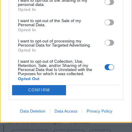
I want to opt-out of the Sharing of my
Bizottság hirdetéseinek megjelenését az X-en
personal data.
Az X-re kiszabott magas büntetés után az
Opted In
Európai Bizottság többé nem tehet közzé
I want to opt-out of the Sale of my
Personal Data.
hirdetéseket az X-platformon – jelentette be a
Opted In
közösségi portál. Hirdetési fiókjának
I want to opt-out of processing my
megszüntetésével a bizottság elveszíti azt a
Personal Data for Targeted Advertising.
Opted In
lehetőséget, hogy fizetés ellenében több
felhasználó számára jelenítsék meg
I want to opt-out of Collection, Use,
Retention, Sale, and/or Sharing of my
bejegyzéseit, és így növeljék azok elérését.
Personal Data that Is Unrelated with the
Purposes for which it was collected.
Az X termékigazgatója, Nikita Bier azzal
Opted Out
indokolta a tilalmat, hogy a bizottság a kérdéses
CONFIRM
bejegyzésben olyan linket tett közzé, amely „a
felhasználókban azt a benyomást kelti, hogy
Data Deletion
Data Access
Privacy Policy
videóról van szó”. Megpróbálták „mesterségesen
növelni a terítettséget” – mondta.