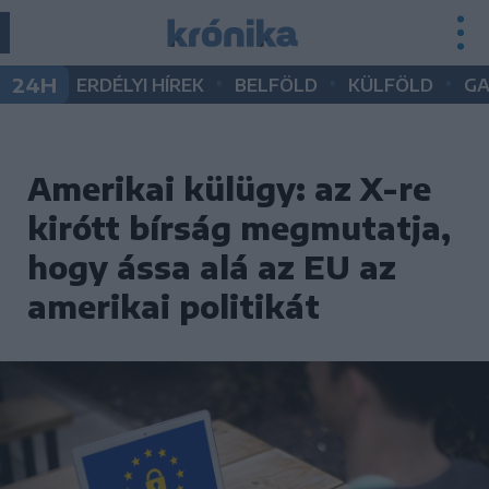
•
•
•
24H
ERDÉLYI HÍREK
BELFÖLD
KÜLFÖLD
G
Amerikai külügy: az X-re
kirótt bírság megmutatja,
hogy ássa alá az EU az
amerikai politikát