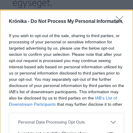
egységet.
Krónika -
Do Not Process My Personal Information
Míg a Trump-kormány az európai védelmi
kiadások növelésére törekszik, megközelítése
If you wish to opt-out of the sale, sharing to third parties, or
processing of your personal or sensitive information for
vegyes jelzéseket küld a NATO felé, a
targeted advertising by us, please use the below opt-out
tehermegosztás kritikájától a szövetséges
section to confirm your selection. Please note that after your
kezdeményezések ritka dicséretéig.
opt-out request is processed you may continue seeing
interest-based ads based on personal information utilized by
us or personal information disclosed to third parties prior to
Landau, az Egyesült Államok második számú
your opt-out. You may separately opt-out of the further
diplomatája, júniusban egy X-en közzétett
disclosure of your personal information by third parties on the
IAB’s list of downstream participants. This information may
bejegyzésében megkérdőjelezte a NATO
also be disclosed by us to third parties on the
IAB’s List of
szükségességét, amelyet később törölt.
Downstream Participants
that may further disclose it to other
third parties.
Personal Data Processing Opt Outs
Elon Musk nem engedélyezi többé az Európai