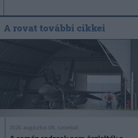
A rovat további cikkei
2026. augusztus 08., szombat
A román radarok nem észlelték a