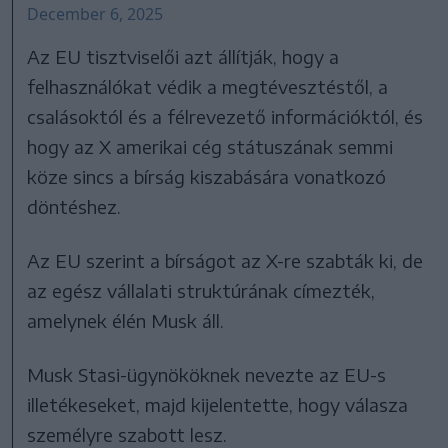
December 6, 2025
Az EU tisztviselői azt állítják, hogy a
felhasználókat védik a megtévesztéstől, a
csalásoktól és a félrevezető információktól, és
hogy az X amerikai cég státuszának semmi
köze sincs a bírság kiszabására vonatkozó
döntéshez.
Az EU szerint a bírságot az X-re szabták ki, de
az egész vállalati struktúrának címezték,
amelynek élén Musk áll.
Musk Stasi-ügynököknek nevezte az EU-s
illetékeseket, majd kijelentette, hogy válasza
személyre szabott lesz.