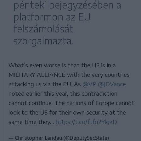
pénteki bejegyzésében a
platformon az EU
felszámolását
szorgalmazta.
What’s even worse is that the US is in a
MILITARY ALLIANCE with the very countries
attacking us via the EU. As
@VP
@JDVance
noted earlier this year, this contradiction
cannot continue. The nations of Europe cannot
look to the US for their own security at the
same time they…
https://t.co/ftfo2YlgkD
— Christopher Landau (@DeputySecState)