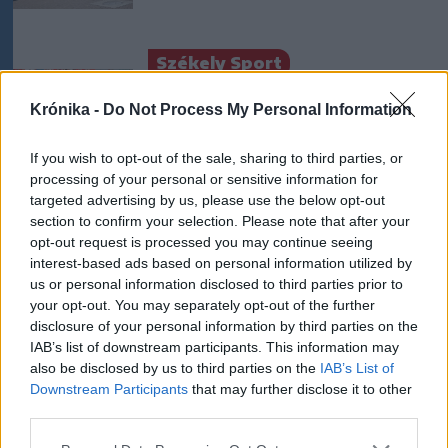
Székely Sport
Súlyos veszteség, kilenc
Krónika -
Do Not Process My Personal Information
hónapra eltiltották a Sepsi
OSK csapatkapitányát
If you wish to opt-out of the sale, sharing to third parties, or
processing of your personal or sensitive information for
targeted advertising by us, please use the below opt-out
Nőileg
section to confirm your selection. Please note that after your
Sándor Ella: Na, indíts, s
opt-out request is processed you may continue seeing
menjünk!
interest-based ads based on personal information utilized by
us or personal information disclosed to third parties prior to
your opt-out. You may separately opt-out of the further
disclosure of your personal information by third parties on the
IAB’s list of downstream participants. This information may
also be disclosed by us to third parties on the
IAB’s List of
Downstream Participants
that may further disclose it to other
third parties.