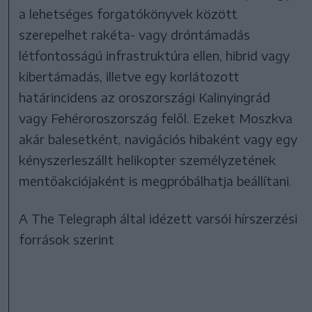
a lehetséges forgatókönyvek között
szerepelhet rakéta- vagy dróntámadás
létfontosságú infrastruktúra ellen, hibrid vagy
kibertámadás, illetve egy korlátozott
határincidens az oroszországi Kalinyingrád
vagy Fehéroroszország felől. Ezeket Moszkva
akár balesetként, navigációs hibaként vagy egy
kényszerleszállt helikopter személyzetének
mentőakciójaként is megpróbálhatja beállítani.
A The Telegraph által idézett varsói hírszerzési
források szerint