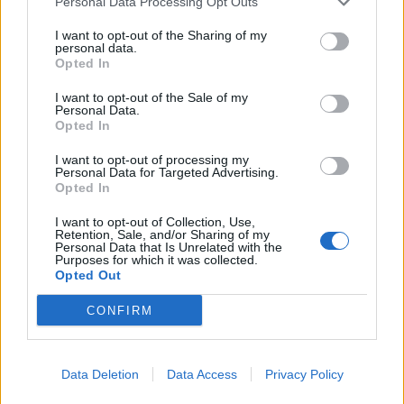
A rovat további cikkei
Personal Data Processing Opt Outs
I want to opt-out of the Sharing of my
personal data.
Opted In
I want to opt-out of the Sale of my
Personal Data.
Opted In
I want to opt-out of processing my
Personal Data for Targeted Advertising.
Opted In
I want to opt-out of Collection, Use,
Retention, Sale, and/or Sharing of my
Personal Data that Is Unrelated with the
Purposes for which it was collected.
Opted Out
CONFIRM
2026. augusztus 07., péntek
Külügy: az oroszoknak való
Data Deletion
Data Access
Privacy Policy
kémkedés miatt őrizetbe vettek