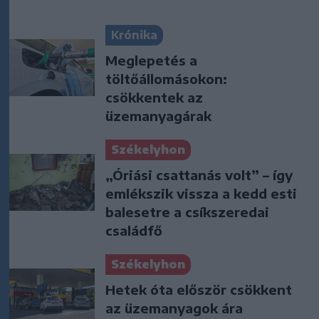
Krónika
Meglepetés a
töltőállomásokon:
csökkentek az
üzemanyagárak
Székelyhon
„Óriási csattanás volt” – így
emlékszik vissza a kedd esti
balesetre a csíkszeredai
családfő
Székelyhon
Hetek óta először csökkent
az üzemanyagok ára