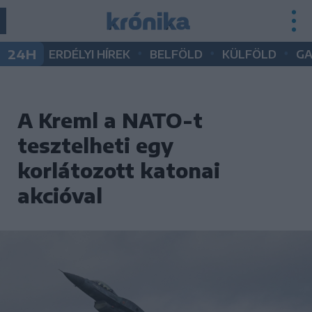
•
•
•
24H
ERDÉLYI HÍREK
BELFÖLD
KÜLFÖLD
G
A Kreml a NATO-t
tesztelheti egy
korlátozott katonai
akcióval