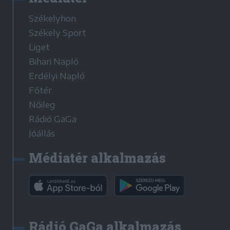
Székelyhon
Székely Sport
Liget
Bihari Napló
Erdélyi Napló
Főtér
Nőileg
Rádió GaGa
Jóállás
Médiatér alkalmazás
Rádió GaGa alkalmazás