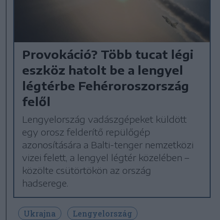
Provokáció? Több tucat légi
eszköz hatolt be a lengyel
légtérbe Fehéroroszország
felől
Lengyelország vadászgépeket küldött
egy orosz felderítő repülőgép
azonosítására a Balti-tenger nemzetközi
vizei felett, a lengyel légtér közelében –
közölte csütörtökön az ország
hadserege.
Ukrajna
Lengyelország