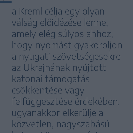
a Kreml célja egy olyan
válság előidézése lenne,
amely elég súlyos ahhoz,
hogy nyomást gyakoroljon
a nyugati szövetségesekre
az Ukrajnának nyújtott
katonai támogatás
csökkentése vagy
felfüggesztése érdekében,
ugyanakkor elkerülje a
közvetlen, nagyszabású