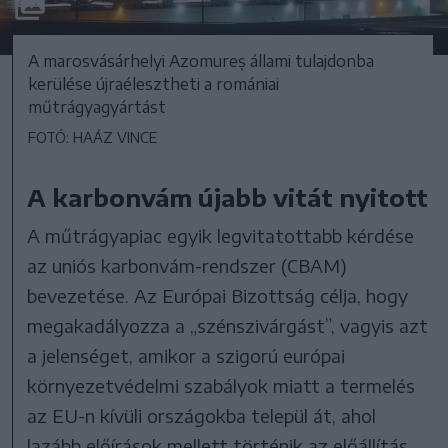
A marosvásárhelyi Azomureș állami tulajdonba
kerülése újraélesztheti a romániai
műtrágyagyártást
FOTÓ: HAÁZ VINCE
A karbonvám újabb vitát nyitott
A műtrágyapiac egyik legvitatottabb kérdése
az uniós karbonvám-rendszer (CBAM)
bevezetése. Az Európai Bizottság célja, hogy
megakadályozza a „szénszivárgást”, vagyis azt
a jelenséget, amikor a szigorú európai
környezetvédelmi szabályok miatt a termelés
az EU-n kívüli országokba települ át, ahol
lazább előírások mellett történik az előállítás.