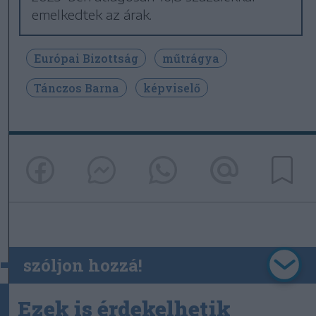
emelkedtek az árak.
Európai Bizottság
műtrágya
Tánczos Barna
képviselő
szóljon hozzá!
Ezek is érdekelhetik