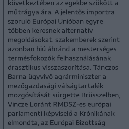
következtében az egekbe szökött a
műtrágya ára. A jelentős importra
szoruló Európai Unióban egyre
többen keresnek alternatív
megoldásokat, szakemberek szerint
azonban hiú ábránd a mesterséges
termésfokozók felhasználásának
drasztikus visszaszorítása. Tánczos
Barna ügyvivő agrárminiszter a
mezőgazdasági válságtartalék
mozgósítását sürgette Brüsszelben,
Vincze Loránt RMDSZ-es európai
parlamenti képviselő a Krónikának
elmondta, az Európai Bizottság