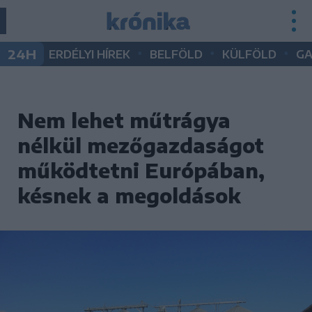
•
•
•
24H
ERDÉLYI HÍREK
BELFÖLD
KÜLFÖLD
G
Nem lehet műtrágya
nélkül mezőgazdaságot
működtetni Európában,
késnek a megoldások