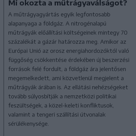
Mi okozta a műtrágyaválságot?
A műtrágyagyártás egyik legfontosabb
alapanyaga a földgáz. A nitrogénalapú
műtrágyák előállítási költségeinek mintegy 70
százalékát a gázár határozza meg. Amikor az
Európai Unió az orosz energiahordozóktól való
függőség csökkentése érdekében új beszerzési
források felé fordult, a földgáz ára jelentősen
megemelkedett, ami közvetlenül megjelent a
műtrágyák árában is. Az ellátási nehézségeket
tovább súlyosbítják a nemzetközi politikai
feszültségek, a közel-keleti konfliktusok,
valamint a tengeri szállítási útvonalak
sérülékenysége.