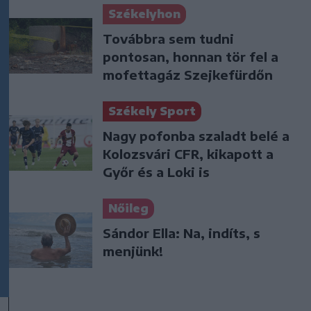
Székelyhon
Továbbra sem tudni
pontosan, honnan tör fel a
mofettagáz Szejkefürdőn
Székely Sport
Nagy pofonba szaladt belé a
Kolozsvári CFR, kikapott a
Győr és a Loki is
Nőileg
Sándor Ella: Na, indíts, s
menjünk!