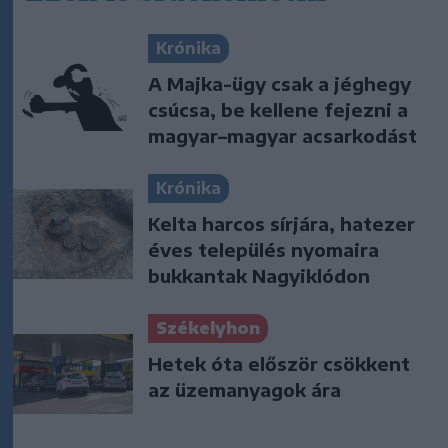
Krónika
A Majka-ügy csak a jéghegy
csúcsa, be kellene fejezni a
magyar–magyar acsarkodást
Krónika
Kelta harcos sírjára, hatezer
éves település nyomaira
bukkantak Nagyiklódon
Székelyhon
Hetek óta először csökkent
az üzemanyagok ára