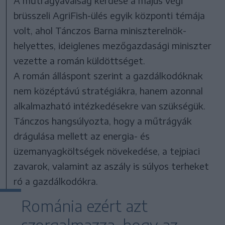
A műtrágyaválság kérdése a május végi
brüsszeli AgriFish-ülés egyik központi témája
volt, ahol Tánczos Barna miniszterelnök-
helyettes, ideiglenes mezőgazdasági miniszter
vezette a román küldöttséget.
A román álláspont szerint a gazdálkodóknak
nem középtávú stratégiákra, hanem azonnal
alkalmazható intézkedésekre van szükségük.
Tánczos hangsúlyozta, hogy a műtrágyák
drágulása mellett az energia- és
üzemanyagköltségek növekedése, a tejpiaci
zavarok, valamint az aszály is súlyos terheket
ró a gazdálkodókra.
Románia ezért azt