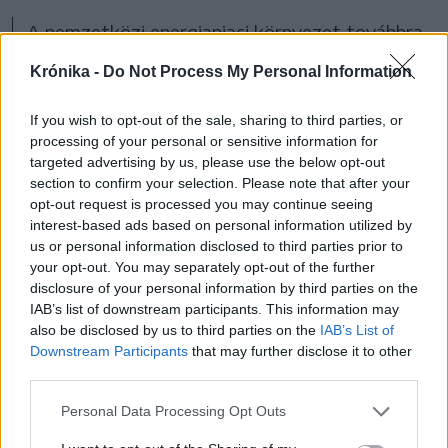
A nemzetközi energiapiaci környezet továbbra
sem kedvez a műtrágyagyártásnak, ezért
Krónika -
Do Not Process My Personal Information
rövid távon legfeljebb a helyzet kezelése és a
versenyképesség részleges megőrzése lehet a
If you wish to opt-out of the sale, sharing to third parties, or
processing of your personal or sensitive information for
cél.
targeted advertising by us, please use the below opt-out
section to confirm your selection. Please note that after your
A romániai műtrágyagyártás szempontjából
opt-out request is processed you may continue seeing
interest-based ads based on personal information utilized by
kiemelt jelentőségű fejlemény, hogy a Romgaz
us or personal information disclosed to third parties prior to
állami vállalat megvásárolta az
Azomureș
your opt-out. You may separately opt-out of the further
disclosure of your personal information by third parties on the
műtrágyagyárat. A tranzakciót a román
IAB’s list of downstream participants. This information may
kormány és több politikai szereplő is stratégiai
also be disclosed by us to third parties on the
IAB’s List of
Downstream Participants
that may further disclose it to other
jelentőségű lépésként értékelte, mivel a
third parties.
marosvásárhelyi üzem az ország legfontosabb
Personal Data Processing Opt Outs
műtrágyagyártó kapacitása.