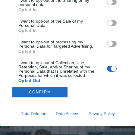
I want to opt-out of the Sharing of my
personal data.
Vincze Loránt szerint ugyanakkor önmagában
Opted In
a tulajdonosváltás nem jelent garanciát a
I want to opt-out of the Sale of my
hosszú távú sikerre. A politikus úgy látja, hogy
Personal Data.
Opted In
a gyár jövője alapvetően a romániai
földgázkitermelés bővülésétől függ. Különösen
I want to opt-out of processing my
Personal Data for Targeted Advertising.
fontosnak tartja a Fekete-tenger romániai
Opted In
szektorában található Neptun Deep
I want to opt-out of Collection, Use,
Retention, Sale, and/or Sharing of my
földgázmező termelésének elindítását. A
Personal Data that Is Unrelated with the
Purposes for which it was collected.
képviselő szerint a marosvásárhelyi üzem
Opted Out
hosszú távú működésének és
CONFIRM
versenyképességének alapfeltétele a fekete-
tengeri földgázkitermelés beindítása.
Data Deletion
Data Access
Privacy Policy