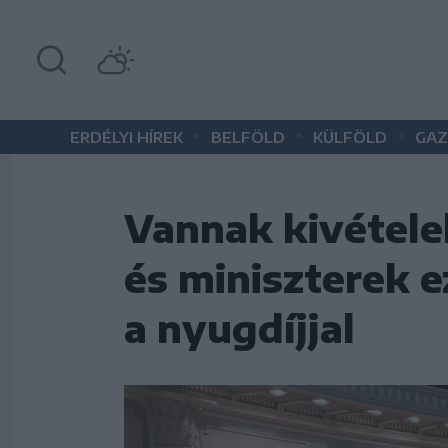
•
•
•
ERDÉLYI HÍREK
BELFÖLD
KÜLFÖLD
GAZ
​Vannak kivétel
és miniszterek e
a nyugdíjjal