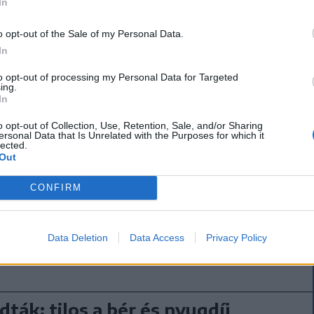
In
 a reformokat? A válasz nyilvánvalóan: nem.
o opt-out of the Sale of my Personal Data.
In
a reformokat, fontos, hogy
to opt-out of processing my Personal Data for Targeted
yos legyen.
ing.
In
ára biztosítja a megválaszthatóságot, és vannak
o opt-out of Collection, Use, Retention, Sale, and/or Sharing
ersonal Data that Is Unrelated with the Purposes for which it
t mandátumok, ha mi ellentétes szöveggel
lected.
Out
essze alkotmányellenes lenne. Tanúi lehettünk
melyeket később alkotmányellenesnek
CONFIRM
 a keserűséggel maradtak” – érvelt a munkaügyi
Data Deletion
Data Access
Privacy Policy
dták: tilos a bér és nyugdíj