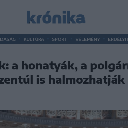
•
•
•
•
DASÁG
KULTÚRA
SPORT
VÉLEMÉNY
ERDÉLYI
ek: a honatyák, a polg
zentúl is halmozhatják 