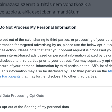
almazása szerint a tiltás nem vonatkozik a
tve azokra, akik esetében a mandátum
delkezik. Mint mondta, a kormány jogászai szerint
ervezet.
Do Not Process My Personal Information
to opt-out of the sale, sharing to third parties, or processing of your per
 a módját annak, hogy ne
formation for targeted advertising by us, please use the below opt-out s
r selection. Please note that after your opt-out request is processed y
otmány által említett
eing interest-based ads based on personal information utilized by us or
ek, én természetesen
disclosed to third parties prior to your opt-out. You may separately opt-
losure of your personal information by third parties on the IAB’s list of
ni, jelen pillanatban azonban
. This information may also be disclosed by us to third parties on the
IA
Participants
that may further disclose it to other third parties.
l Data Processing Opt Outs
a Turcan munkaügyi miniszter is, amikor a
o opt-out of the Sharing of my personal data.
rdéssel fogok válaszolni. Akarja valaki, hogy a