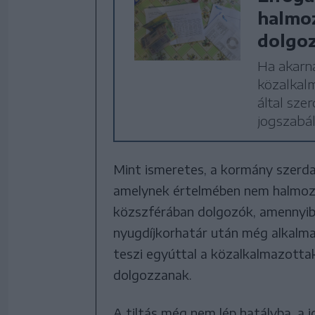
halmoz
dolgo
Ha akarna
közalkal
által sze
jogszabál
Mint ismeretes, a kormány szerda
amelynek értelmében nem halmozha
közszférában dolgozók, amennyib
nyugdíjkorhatár után még alkalma
teszi egyúttal a közalkalmazotta
dolgozzanak.
A tiltás még nem lép hatályba, a j