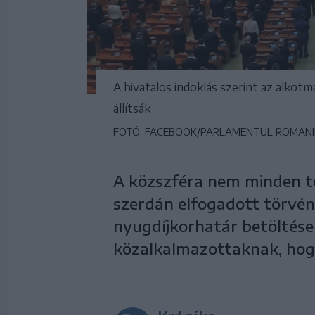
A hivatalos indoklás szerint az alkot
állítsák
FOTÓ: FACEBOOK/PARLAMENTUL ROMANIE
A közszféra nem minden te
szerdán elfogadott törvén
nyugdíjkorhatár betöltés
közalkalmazottaknak, hogy