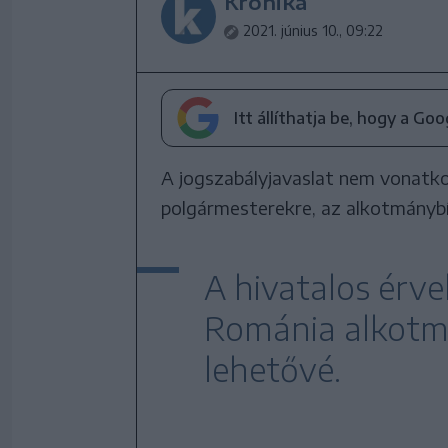
Krónika
2021. június 10., 09:22
Itt állíthatja be, hogy a Go
A jogszabályjavaslat nem vonatkoz
polgármesterekre, az alkotmánybí
A hivatalos érve
Románia alkotm
lehetővé.