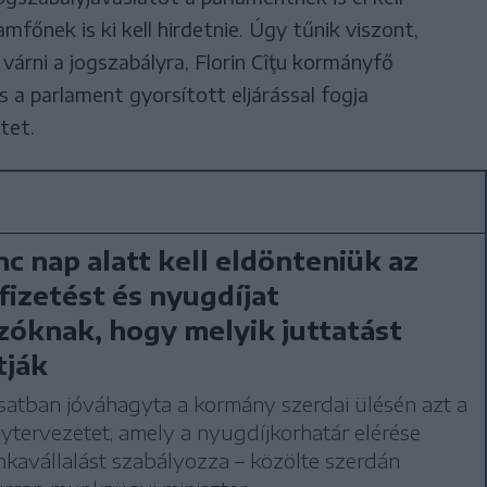
lamfőnek is ki kell hirdetnie. Úgy tűnik viszont,
várni a jogszabályra, Florin Cîţu kormányfő
s a parlament gyorsított eljárással fogja
tet.
c nap alatt kell eldönteniük az
 fizetést és nyugdíjat
óknak, hogy melyik juttatást
tják
satban jóváhagyta a kormány szerdai ülésén azt a
ytervezetet, amely a nyugdíjkorhatár elérése
kavállalást szabályozza – közölte szerdán