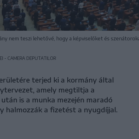
mány nem teszi lehetővé, hogy a képviselőket és szenátorokat
I - CAMERA DEPUTATILOR
rületére terjed ki a kormány által
ytervezet, amely megtiltja a
e után is a munka mezején maradó
 halmozzák a fizetést a nyugdíjjal.