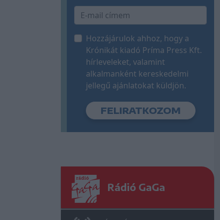
Hozzájárulok ahhoz, hogy a
Krónikát kiadó Príma Press Kft.
hírleveleket, valamint
alkalmanként kereskedelmi
jellegű ajánlatokat küldjön.
Rádió GaGa