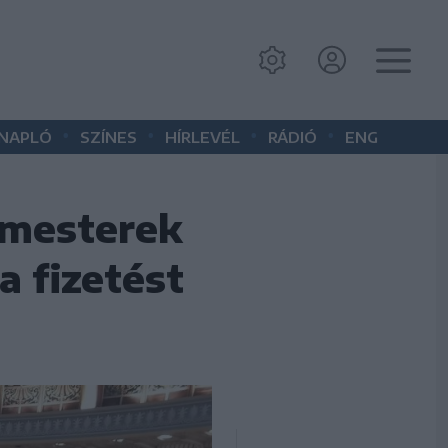
•
•
•
•
 NAPLÓ
SZÍNES
HÍRLEVÉL
RÁDIÓ
ENG
ármesterek
a fizetést