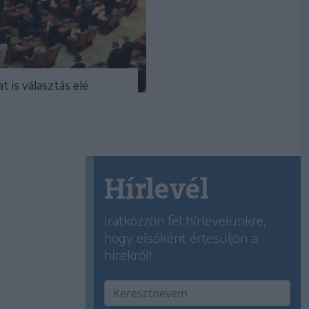
 is választás elé
Hírlevél
Iratkozzon fel hírlevelünkre,
hogy elsőként értesüljön a
hírekről!