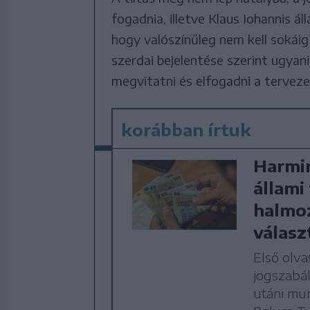
fogadnia, illetve Klaus Iohannis ál
hogy valószínűleg nem kell sokáig 
szerdai bejelentése szerint ugyani
megvitatni és elfogadni a terveze
korábban írtuk
Harmin
állami
halmoz
válasz
Első olva
jogszabál
utáni mun