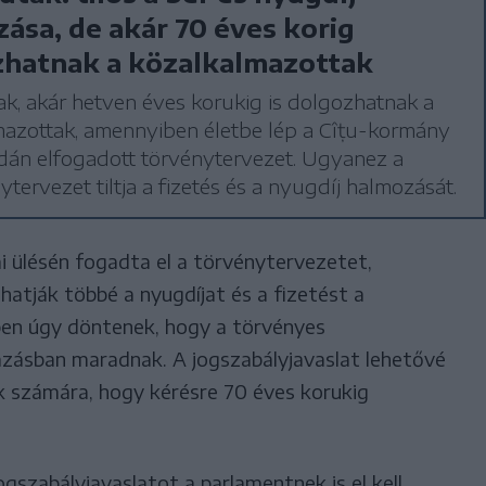
ása, de akár 70 éves korig
zhatnak a közalkalmazottak
k, akár hetven éves korukig is dolgozhatnak a
mazottak, amennyiben életbe lép a Cîțu-kormány
rdán elfogadott törvénytervezet. Ugyanez a
ytervezet tiltja a fizetés és a nyugdíj halmozását.
i ülésén fogadta el a törvénytervezetet,
tják többé a nyugdíjat és a fizetést a
en úgy döntenek, hogy a törvényes
zásban maradnak. A jogszabályjavaslat lehetővé
k számára, hogy kérésre 70 éves korukig
ogszabályjavaslatot a parlamentnek is el kell