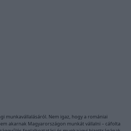
gi munkavállalásáról. Nem igaz, hogy a romániai
em akarnak Magyarországon munkát vállalni – cáfolta
szággyűlés foglalkoztatási és munkaügyi bizottságának