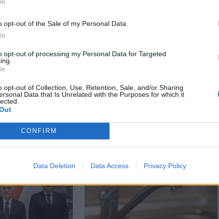
In
o opt-out of the Sale of my Personal Data.
In
to opt-out of processing my Personal Data for Targeted
ing.
In
o opt-out of Collection, Use, Retention, Sale, and/or Sharing
ersonal Data that Is Unrelated with the Purposes for which it
lected.
Out
CONFIRM
Data Deletion
Data Access
Privacy Policy