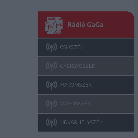
Rádió GaGa
CSÍKSZÉK
GYERGYÓSZÉK
HÁROMSZÉK
MAROSSZÉK
UDVARHELYSZÉK