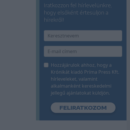
Iratkozzon fel hírlevelünkre,
hogy elsőként értesüljön a
hírekről!
Hozzájárulok ahhoz, hogy a
Krónikát kiadó Príma Press Kft.
hírleveleket, valamint
alkalmanként kereskedelmi
jellegű ajánlatokat küldjön.