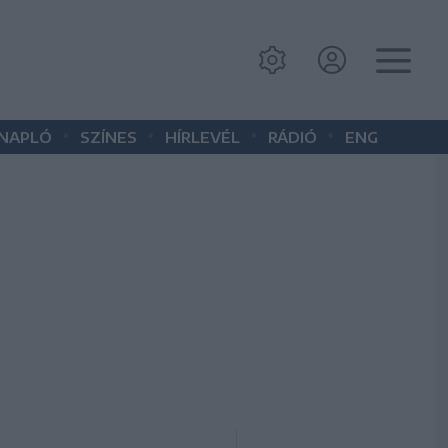
•
•
•
•
 NAPLÓ
SZÍNES
HÍRLEVÉL
RÁDIÓ
ENG