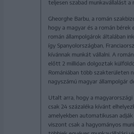
teljesen szabad munkavállalást a
Gheorghe Barbu, a román szakbizo
hogy a magyar és a román bérek e
román állampolgárok általában in
így Spanyolországban, Franciaors
kívánnak munkát vállalni. A román
előtt 2 millióan dolgoztak külfö
Romániában több szakterületen 
nagyszámú magyar állampolgár d
Utalt arra, hogy a magyarországi
csak 24 százaléka kívánt elhely
amelyekben automatikusan adják k
viszont csak a hagyományos munka
többiek egyéves munkavállalási vi