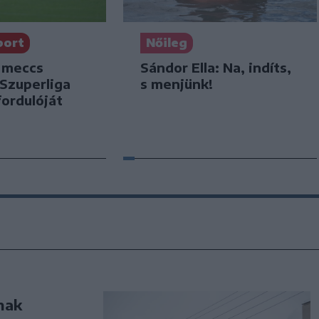
port
Nőileg
 meccs
Sándor Ella: Na, indíts,
 Szuperliga
s menjünk!
ordulóját
nak