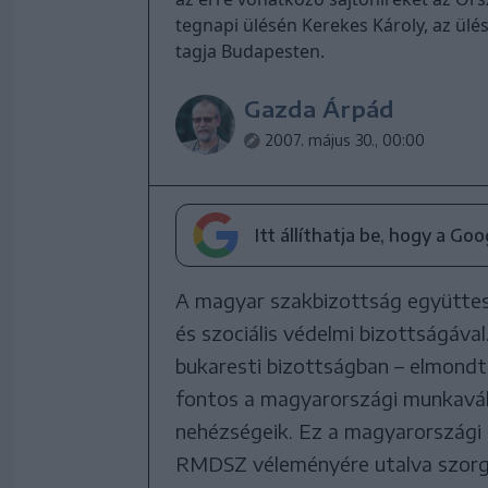
tegnapi ülésén Kerekes Károly, az ülé
tagja Budapesten.
Gazda Árpád
2007. május 30., 00:00
Itt állíthatja be, hogy a Go
A magyar szakbizottság együttes
és szociális védelmi bizottságáva
bukaresti bizottságban – elmondt
fontos a magyarországi munkaválla
nehézségeik. Ez a magyarországi 
RMDSZ véleményére utalva szorg