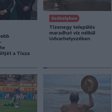
Székelyhon
Tizenegy település
maradhat víz nélkül
sebb
Udvarhelyszéken
–
te
öltjét a Tisza