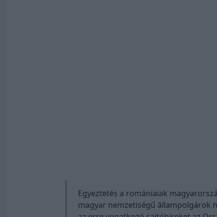
Egyeztetés a romániaiak magyarorszá
magyar nemzetiségű állampolgárok n
az erre vonatkozó sajtóhíreket az Or