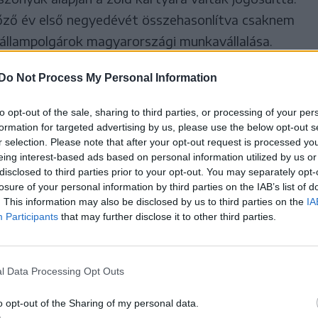
előző év első negyedévét összehasonlítva csaknem
állampolgárok magyarországi munkavállalása.
nt a román kormány a múlt héten döntött arról,
Do Not Process My Personal Information
uniós tagállam állampolgárainak teljesen szabad
 ezt kérné állampolgárai számára Magyarországtól
to opt-out of the sale, sharing to third parties, or processing of your per
formation for targeted advertising by us, please use the below opt-out s
r selection. Please note that after your opt-out request is processed y
eing interest-based ads based on personal information utilized by us or
atási és munkaügyi bizottság elnöke elmondta, a
disclosed to third parties prior to your opt-out. You may separately opt-
idei első negyedéves tapasztalatok alapján
losure of your personal information by third parties on the IAB’s list of
. This information may also be disclosed by us to third parties on the
IA
 bővítse azon szakmák körét, amelyekben a két
Participants
that may further disclose it to other third parties.
aerő-piaci helyzet elemzése nélkül,
vállalási engedélyt. Ez jelenleg 219 szakmára
 az állásponton van, hogy rendszeresen elemezni
l Data Processing Opt Outs
ők magyarországi munkaerő-piaci hatását, és ennek
o opt-out of the Sharing of my personal data.
a munkavállalásuk.