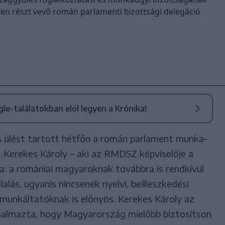
sen részt vevő román parlamenti bizottsági delegáció
ogle-találatokban elöl legyen a Krónika!
 ülést tartott hétfőn a román parlament munka-
l. Kerekes Károly – aki az RMDSZ képviselője a
a: a romániai magyaroknak továbbra is rendkívül
lás, ugyanis nincsenek nyelvi, beilleszkedési
munkáltatóknak is előnyös. Kerekes Károly az
almazta, hogy Magyarország mielőbb biztosítson