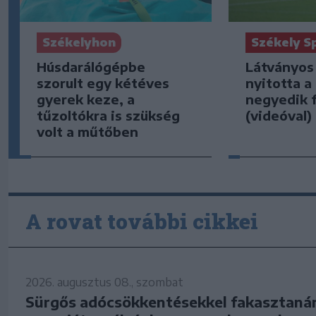
Székelyhon
Székely S
Húsdarálógépbe
Látványos
szorult egy kétéves
nyitotta a
gyerek keze, a
negyedik f
tűzoltókra is szükség
(videóval)
volt a műtőben
A rovat további cikkei
2026. augusztus 08., szombat
Sürgős adócsökkentésekkel fakasztaná