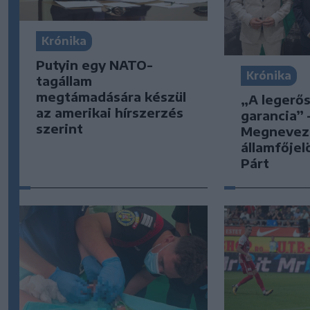
Krónika
Putyin egy NATO-
Krónika
tagállam
megtámadására készül
„A legerő
az amerikai hírszerzés
garancia” 
szerint
Megnevez
államfőjel
Párt