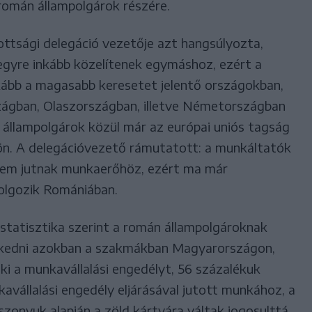
 román állampolgárok részére.
ttsági delegáció vezetője azt hangsúlyozta,
gyre inkább közelítenek egymáshoz, ezért a
kább a magasabb keresetet jelentő országokban,
zágban, Olaszországban, illetve Németországban
 állampolgárok közül már az európai uniós tagság
ldön. A delegációvezető rámutatott: a munkáltatók
nem jutnak munkaerőhöz, ezért ma már
olgozik Romániában.
 statisztika szerint a román állampolgároknak
ezkedni azokban a szakmákban Magyarországon,
i a munkavállalási engedélyt, 56 százalékuk
vállalási engedély eljárásával jutott munkához, a
szonyuk alapján a zöld kártyára váltak jogosulttá.