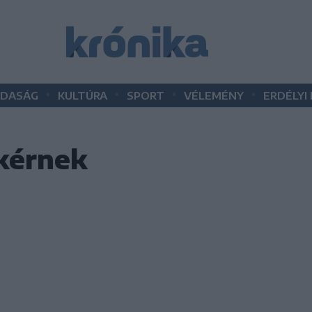
•
•
•
•
DASÁG
KULTÚRA
SPORT
VÉLEMÉNY
ERDÉLYI
 kérnek