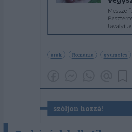
Messze fö
Beszterc
tavalyi t
árak
Románia
gyümölcs
szóljon hozzá!