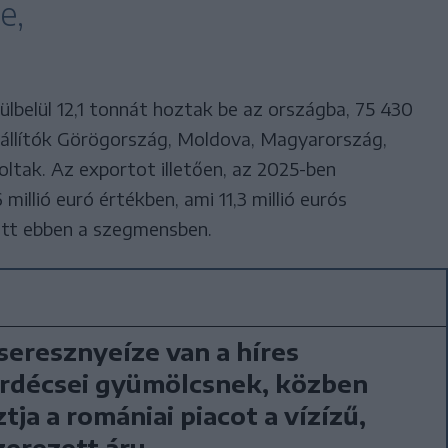
e,
ülbelül 12,1 tonnát hoztak be az országba, 75 430
zállítók Görögország, Moldova, Magyarország,
tak. Az exportot illetően, az 2025-ben
 millió euró értékben, ami 11,3 millió eurós
tt ebben a szegmensben.
cseresznyeíze van a híres
rdécsei gyümölcsnek, közben
ztja a romániai piacot a vízízű,
erezett áru