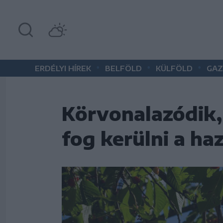
•
•
•
ERDÉLYI HÍREK
BELFÖLD
KÜLFÖLD
GAZ
Körvonalazódik,
fog kerülni a ha