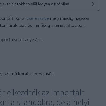
ogle-találatokban elöl legyen a Krónika!
ortált, korai
cseresznye
még mindig nagyon
ani árak piac és minőség szerint általában:
mport cseresznye ára.
y szemű korai cseresznyék.
r elkezdték az importált
kni a standokra, de a helyi