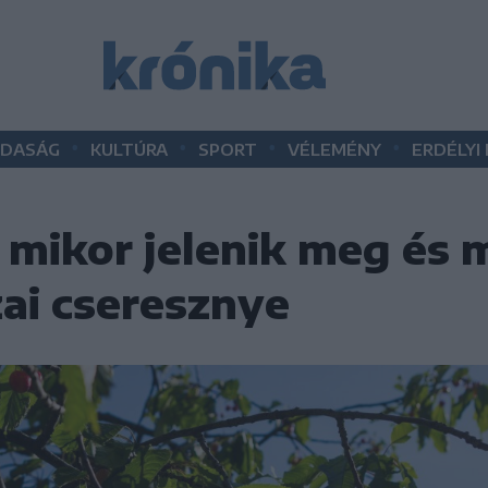
•
•
•
•
DASÁG
KULTÚRA
SPORT
VÉLEMÉNY
ERDÉLYI
 mikor jelenik meg és
zai cseresznye