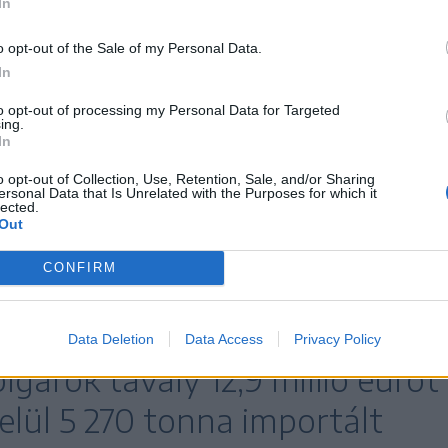
In
helyi termelés nem fedezi a fogyasztási igényt.
 szükség” – magyarázta Gheorghe. Ami az árakat
o opt-out of the Sale of my Personal Data.
m lesznek nagy ingadozások a tavalyi évhez képest.
In
to opt-out of processing my Personal Data for Targeted
ing.
In
li lesz,
o opt-out of Collection, Use, Retention, Sale, and/or Sharing
ken.
ersonal Data that Is Unrelated with the Purposes for which it
lected.
Out
ladni a 20 lejt, de természetesen a kereskedői ár
 elnöke.
CONFIRM
isztikai Intézet adatai szerint
Data Deletion
Data Access
Privacy Policy
gárok tavaly 12,9 millió eurót
elül 5 270 tonna importált