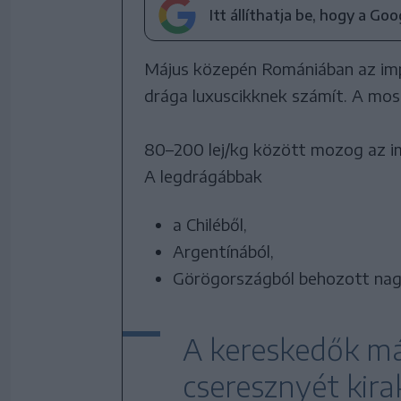
Itt állíthatja be, hogy a Go
Május közepén Romániában az imp
drága luxuscikknek számít. A most
80–200 lej/kg között mozog az i
A legdrágábbak
a Chiléből,
Argentínából,
Görögországból behozott nag
A kereskedők má
cseresznyét kira