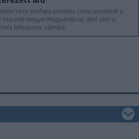
ldön híres sokfajta zamatos cseresznyéjéről a
e-Naszód megyei Magyardécse, ahol idén a
ermés kétszerese várható.