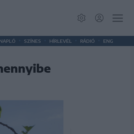
•
•
•
•
 NAPLÓ
SZÍNES
HÍRLEVÉL
RÁDIÓ
ENG
 mennyibe