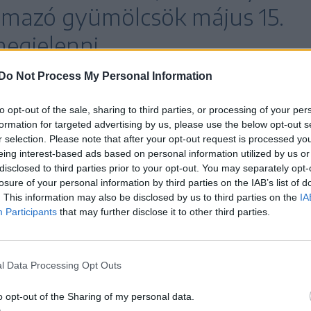
rmazó gyümölcsök május 15.
egjelenni
Do Not Process My Personal Information
zdasági portálnak Vlad Gheorghe, a Zöldség- és
to opt-out of the sale, sharing to third parties, or processing of your per
formation for targeted advertising by us, please use the below opt-out s
maközi Szervezetének (OIPA Legume Fructe)
r selection. Please note that after your opt-out request is processed y
eing interest-based ads based on personal information utilized by us or
disclosed to third parties prior to your opt-out. You may separately opt-
losure of your personal information by third parties on the IAB’s list of
tóan átlagos lesz, mivel nem voltak jelentős
. This information may also be disclosed by us to third parties on the
IA
Participants
that may further disclose it to other third parties.
cslései szerint Romániában körülbelül 1000 hektár
yét, a legnagyobb ültetvények 25–30 hektárosak.
l Data Processing Opt Outs
 adatai szerint 2024-ben Románia 63 952 tonna
o opt-out of the Sharing of my personal data.
a gyümölcsfákkal beültetett terület pedig