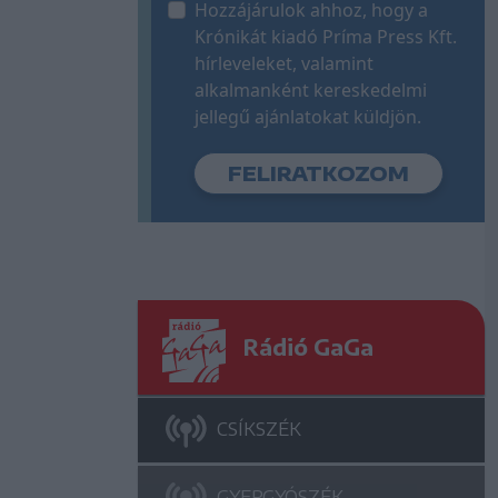
Hozzájárulok ahhoz, hogy a
Krónikát kiadó Príma Press Kft.
hírleveleket, valamint
alkalmanként kereskedelmi
jellegű ajánlatokat küldjön.
Rádió GaGa
CSÍKSZÉK
GYERGYÓSZÉK