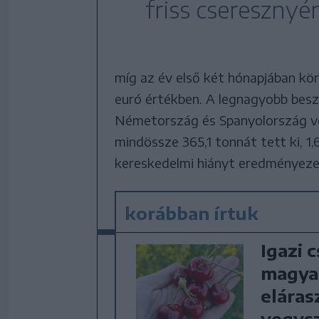
friss cseresznyér
míg az év első két hónapjában kör
euró értékben. A legnagyobb bes
Németország és Spanyolország vol
mindössze 365,1 tonnát tett ki, 1,6
kereskedelmi hiányt eredményeze
korábban írtuk
Igazi 
magya
eláras
vegysz