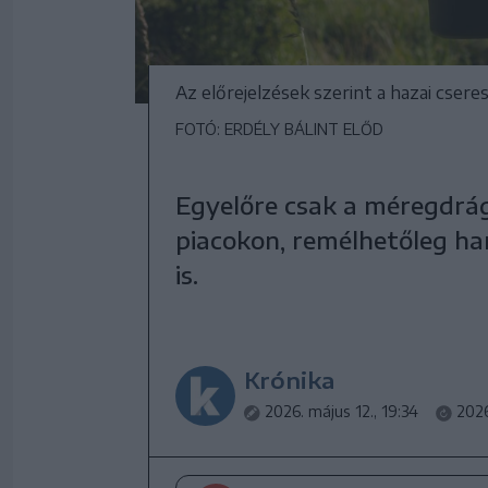
Az előrejelzések szerint a hazai cser
FOTÓ: ERDÉLY BÁLINT ELŐD
Egyelőre csak a méregdrág
piacokon, remélhetőleg ha
is.
Krónika
2026. május 12., 19:34
2026