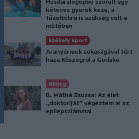
Húsdarálógépbe szorult egy
kétéves gyerek keze, a
tűzoltókra is szükség volt a
műtőben
Székely Sport
Aranyérmek sokaságával tért
haza Kőszegről a Godako
Nőileg
B. Máthé Zsuzsa: Az élet
„doktoriját” végeztem el az
epilepsziámmal