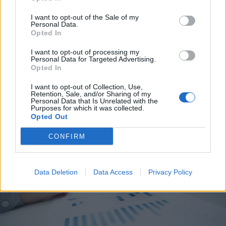
I want to opt-out of the Sale of my
Personal Data.
Opted In
2026. augusztus 08., szombat
I want to opt-out of processing my
Personal Data for Targeted Advertising.
Kedvezőbb üzemanyagárak
Opted In
fogadják a hétvégén tankolókat
I want to opt-out of Collection, Use,
Retention, Sale, and/or Sharing of my
Personal Data that Is Unrelated with the
Purposes for which it was collected.
Opted Out
CONFIRM
Data Deletion
Data Access
Privacy Policy