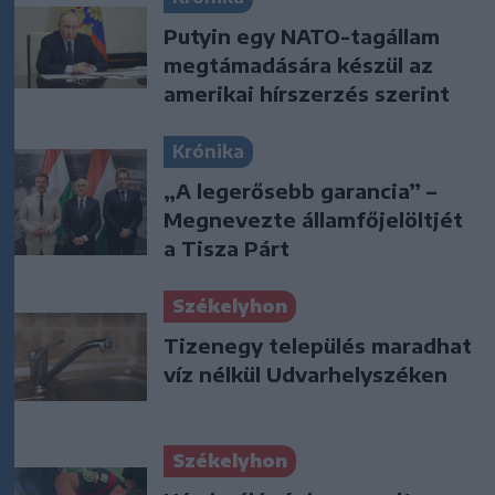
Putyin egy NATO-tagállam
megtámadására készül az
amerikai hírszerzés szerint
Krónika
„A legerősebb garancia” –
Megnevezte államfőjelöltjét
a Tisza Párt
Székelyhon
Tizenegy település maradhat
víz nélkül Udvarhelyszéken
Székelyhon