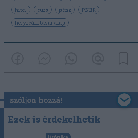
hitel
euró
pénz
PNRR
helyreállításai alap
szóljon hozzá!
Ezek is érdekelhetik
Krónika