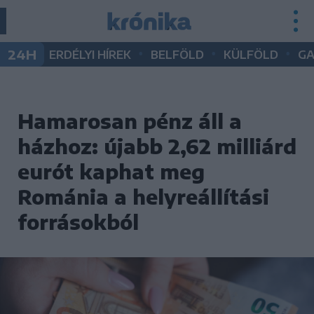
•
•
•
24H
ERDÉLYI HÍREK
BELFÖLD
KÜLFÖLD
G
Hamarosan pénz áll a
házhoz: újabb 2,62 milliárd
eurót kaphat meg
Románia a helyreállítási
forrásokból