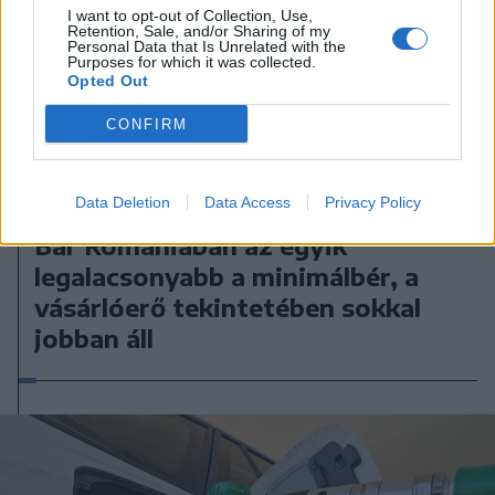
I want to opt-out of Collection, Use,
Retention, Sale, and/or Sharing of my
Personal Data that Is Unrelated with the
Purposes for which it was collected.
Opted Out
CONFIRM
Data Deletion
Data Access
Privacy Policy
2026. augusztus 07., péntek
Bár Romániában az egyik
legalacsonyabb a minimálbér, a
vásárlóerő tekintetében sokkal
jobban áll