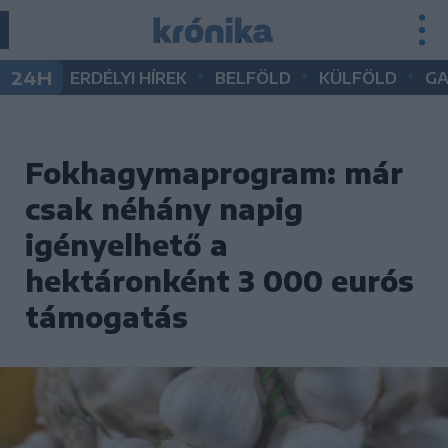
•
•
•
24H
ERDÉLYI HÍREK
BELFÖLD
KÜLFÖLD
G
Fokhagymaprogram: már
csak néhány napig
igényelhető a
hektáronként 3 000 eurós
támogatás