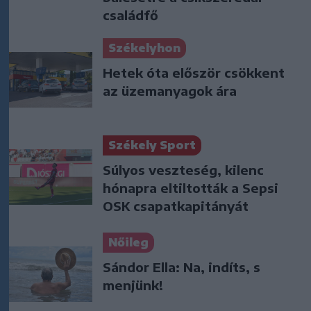
családfő
Székelyhon
Hetek óta először csökkent
az üzemanyagok ára
Székely Sport
Súlyos veszteség, kilenc
hónapra eltiltották a Sepsi
OSK csapatkapitányát
Nőileg
Sándor Ella: Na, indíts, s
menjünk!