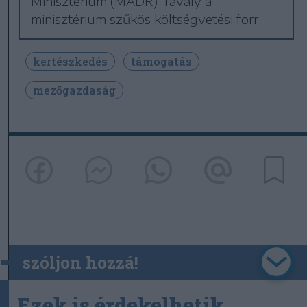
Minisztérium (MADR). Tavaly a
minisztérium szűkös költségvetési forr
kertészkedés
támogatás
mezőgazdaság
szóljon hozzá!
Ezek is érdekelhetik