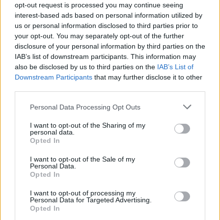
opt-out request is processed you may continue seeing
interest-based ads based on personal information utilized by
us or personal information disclosed to third parties prior to
your opt-out. You may separately opt-out of the further
disclosure of your personal information by third parties on the
IAB’s list of downstream participants. This information may
also be disclosed by us to third parties on the
IAB’s List of
2026. augusztus 07., péntek
Downstream Participants
that may further disclose it to other
Ebből elég: váltok – de mennyibe
third parties.
kerül most egy új vagy egy
Personal Data Processing Opt Outs
használt elektromos autó?
I want to opt-out of the Sharing of my
personal data.
Opted In
I want to opt-out of the Sale of my
Personal Data.
Opted In
I want to opt-out of processing my
Personal Data for Targeted Advertising.
Opted In