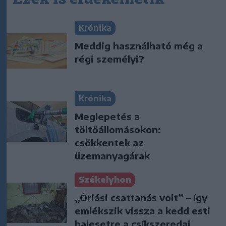
Krónika
Meddig használható még a
régi személyi?
Krónika
Meglepetés a
töltőállomásokon:
csökkentek az
üzemanyagárak
Székelyhon
„Óriási csattanás volt” – így
emlékszik vissza a kedd esti
balesetre a csíkszeredai