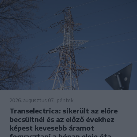
2026. augusztus 07., péntek
Transelectrica: sikerült az előre
becsültnél és az előző évekhez
képest kevesebb áramot
fogyasztani a hónap eleje óta