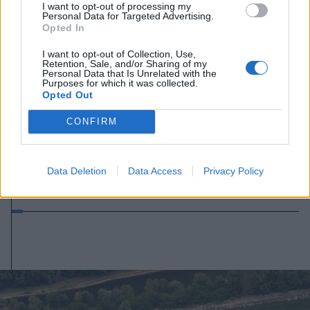
I want to opt-out of processing my
Personal Data for Targeted Advertising.
Opted In
I want to opt-out of Collection, Use,
Retention, Sale, and/or Sharing of my
Personal Data that Is Unrelated with the
Purposes for which it was collected.
Opted Out
2026. augusztus 09., vasárnap
CONFIRM
Mi történik most a jogosítvánnyal,
ha a sofőr nem fizeti be a
Data Deletion
Data Access
Privacy Policy
közlekedési bírságot?