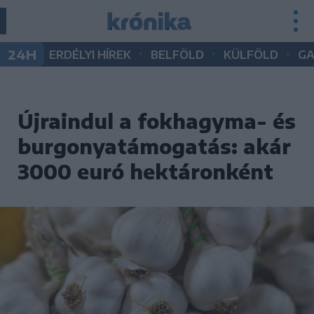
•
•
•
24H
ERDÉLYI HÍREK
BELFÖLD
KÜLFÖLD
G
Újraindul a fokhagyma- és
burgonyatámogatás: akár
3000 euró hektáronként