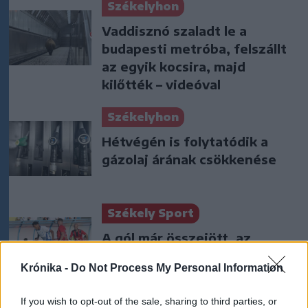
Székelyhon
Vaddisznó szaladt le a
budapesti metróba, felszállt
az egyik kocsira, majd
kilőtték – videóval
Székelyhon
Hétvégén is folytatódik a
gázolaj árának csökkenése
Székely Sport
A gól már összejött, az
áttörés még nem az FK-nak
Krónika -
Do Not Process My Personal Information
(videóval)
If you wish to opt-out of the sale, sharing to third parties, or