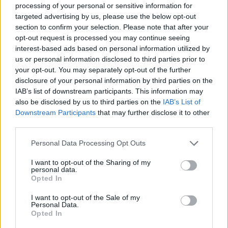
Nőileg
processing of your personal or sensitive information for
targeted advertising by us, please use the below opt-out
B. Máthé Zsuzsa: Az élet
section to confirm your selection. Please note that after your
„doktoriját” végeztem el az
opt-out request is processed you may continue seeing
epilepsziámmal
interest-based ads based on personal information utilized by
us or personal information disclosed to third parties prior to
your opt-out. You may separately opt-out of the further
disclosure of your personal information by third parties on the
IAB’s list of downstream participants. This information may
also be disclosed by us to third parties on the
IAB’s List of
Downstream Participants
that may further disclose it to other
third parties.
A rovat további cikkei
Personal Data Processing Opt Outs
I want to opt-out of the Sharing of my
personal data.
Opted In
I want to opt-out of the Sale of my
Personal Data.
Opted In