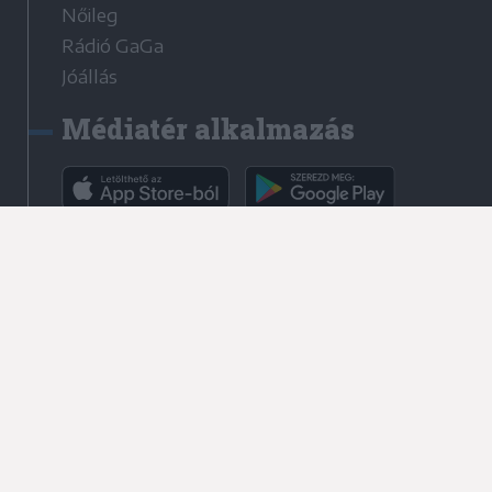
Nőileg
Rádió GaGa
Jóállás
Médiatér alkalmazás
Rádió GaGa alkalmazás
Kapcsolat
Írjon nekünk