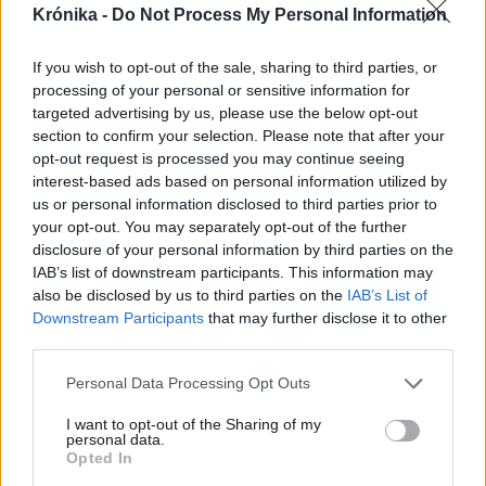
Krónika -
Do Not Process My Personal Information
magyar–magyar acsarkodást
If you wish to opt-out of the sale, sharing to third parties, or
Székelyhon
processing of your personal or sensitive information for
Tömegverekedés lett a szűk
targeted advertising by us, please use the below opt-out
section to confirm your selection. Please note that after your
mezőgazdasági úti vitából
opt-out request is processed you may continue seeing
Csatószegen
interest-based ads based on personal information utilized by
us or personal information disclosed to third parties prior to
Székelyhon
your opt-out. You may separately opt-out of the further
disclosure of your personal information by third parties on the
Életét vesztette két halász,
IAB’s list of downstream participants. This information may
akiket villámcsapás ért a
also be disclosed by us to third parties on the
IAB’s List of
Downstream Participants
that may further disclose it to other
Maros partján – frissítve
third parties.
Székely Sport
Personal Data Processing Opt Outs
Corbu góljától hangos a
I want to opt-out of the Sharing of my
personal data.
román és a magyar sajtó,
Opted In
válogatott meghívót