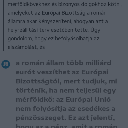
mérföldkövekhez és bizonyos dolgokhoz kötni,
amelyeket az Európai Bizottság a román
államra akar kényszeríteni, ahogyan azt a
helyreállítási terv esetében tette. Úgy
gondolom, hogy ez befolyásolhatja az
elszámolást, és
a román állam több milliárd
eurót veszíthet az Európai
Bizottságtól, mert tudjuk, mi
történik, ha nem teljesül egy
mérföldkő: az Európai Unió
nem folyósítja az esedékes a
pénzösszeget. Ez azt jelenti,
hogy az a pénz, amit a román