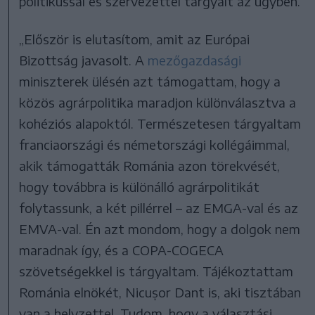
politikussal és szervezettel tárgyalt az ügyben.
„Először is elutasítom, amit az Európai
Bizottság javasolt. A
mezőgazdasági
miniszterek ülésén azt támogattam, hogy a
közös agrárpolitika maradjon különválasztva a
kohéziós alapoktól. Természetesen tárgyaltam
franciaországi és németországi kollégáimmal,
akik támogatták Románia azon törekvését,
hogy továbbra is különálló agrárpolitikát
folytassunk, a két pillérrel – az EMGA-val és az
EMVA-val. Én azt mondom, hogy a dolgok nem
maradnak így, és a COPA-COGECA
szövetségekkel is tárgyaltam. Tájékoztattam
Románia elnökét, Nicușor Dant is, aki tisztában
van a helyzettel. Tudom, hogy a választási