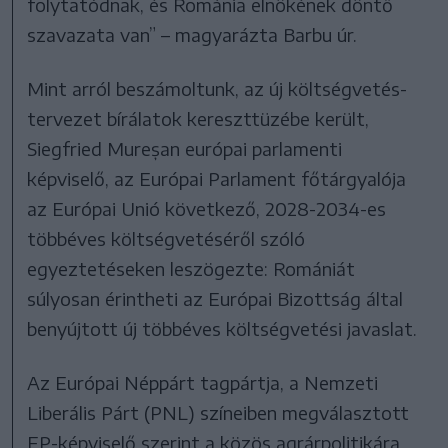
folytatódnak, és Románia elnökének döntő
szavazata van” – magyarázta Barbu úr.
Mint arról beszámoltunk, az új költségvetés-
tervezet bírálatok kereszttüzébe került,
Siegfried Mureșan európai parlamenti
képviselő, az Európai Parlament főtárgyalója
az Európai Unió következő, 2028-2034-es
többéves költségvetéséről szóló
egyeztetéseken leszögezte: Romániát
súlyosan érintheti az Európai Bizottság által
benyújtott új többéves költségvetési javaslat.
Az Európai Néppárt tagpártja, a Nemzeti
Liberális Párt (PNL) színeiben megválasztott
EP-képviselő szerint a közös agrárpolitikára