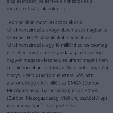
alap esetében, beleértve a kohéziós és a
mezőgazdasági alapokat is.
„Romániában most 30 százalékos a
társfinanszírozás, ahogy ebben a csomagban is
szerepel. Ha 15 százalékkal magasabb a
társfinanszírozás, egy 16 milliárd eurós csomag
esetében, mint a mezőgazdaság, az összegek
nagyon magasak lesznek, és újfent megint nem
tudjuk kordában tartani az állami költségvetési
hiányt. Ezért utasítom el ezt is. Sőt, azt
akarom, hogy a két pillér, az EMGA (Európai
Mezőgazdasági Garanciaalap) és az EMVA
(Európai Mezőgazdasági Vidékfejlesztési Alap)
is megmaradjon” – szögezte le a
mezőgazdasági miniszter.