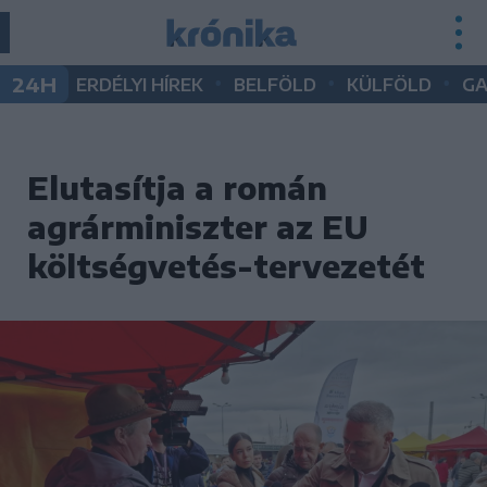
•
•
•
24H
ERDÉLYI HÍREK
BELFÖLD
KÜLFÖLD
G
Elutasítja a román
agrárminiszter az EU
költségvetés-tervezetét