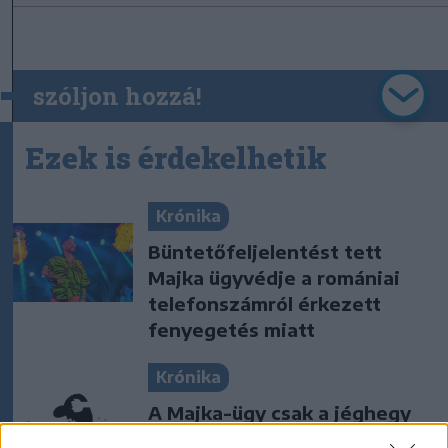
szóljon hozzá!
Ezek is érdekelhetik
Krónika
Büntetőfeljelentést tett
Majka ügyvédje a romániai
telefonszámról érkezett
fenyegetés miatt
Krónika
A Majka-ügy csak a jéghegy
csúcsa, be kellene fejezni a