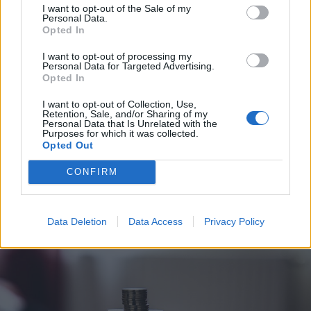
sürgetnek
I want to opt-out of the Sale of my
Personal Data.
Opted In
Nőileg
I want to opt-out of processing my
Sándor Ella: Na, indíts, s
Personal Data for Targeted Advertising.
Opted In
menjünk!
I want to opt-out of Collection, Use,
Retention, Sale, and/or Sharing of my
Personal Data that Is Unrelated with the
Purposes for which it was collected.
Opted Out
CONFIRM
A rovat további cikkei
Data Deletion
Data Access
Privacy Policy