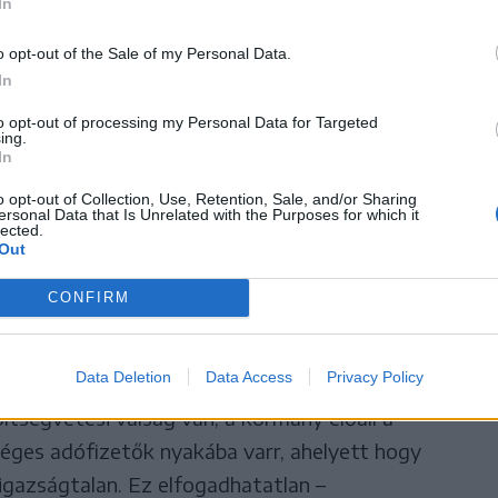
ária: Lengyelország,
In
arország, Szlovákia –
o opt-out of the Sale of my Personal Data.
In
tősen csökkentette az
to opt-out of processing my Personal Data for Targeted
ing.
igitalizációval
In
o opt-out of Collection, Use, Retention, Sale, and/or Sharing
ersonal Data that Is Unrelated with the Purposes for which it
lected.
Out
 lezárják a rendszer gyenge pontjait, mint például
CONFIRM
ikusok húzzák az időt. Mert óriási nyomást
Data Deletion
Data Access
Privacy Policy
si hálózatok, amelyek milliárdos feketegazdaságot
ltségvetési válság van, a kormány előáll a
séges adófizetők nyakába varr, ahelyett hogy
 igazságtalan. Ez elfogadhatatlan –