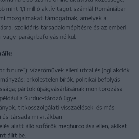
bb mint 1,1 millió aktív tagot számlál Romániában
almi mozgalmakat támogatnak, amelyek a
sra, szolidáris társadalomépítésre és az emberi
 vagy iparági befolyás nélkül.
áik:
 future”): vízerőművek elleni utcai és jogi akciók
ányzás: erkölcstelen bírók, politikai befolyás
ssága; pártok újságvásárlásának monitorozása
t például a Surduc-tározó ügye
ányok, titkosszolgálati visszaélések, és más
i és társadalmi vitákban
lés alatt álló sofőrök meghurcolása ellen, akiket
 állít be.