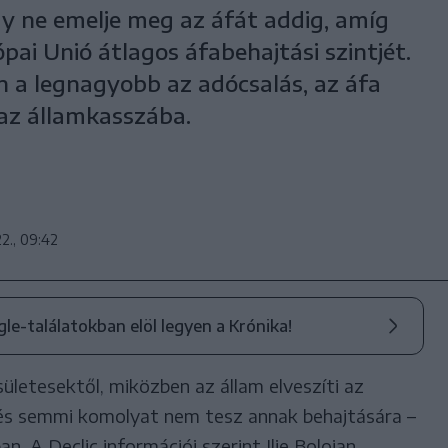
hogy ne emelje meg az áfát addig, amíg
pai Unió átlagos áfabehajtási szintjét.
 a legnagyobb az adócsalás, az áfa
 az államkasszába.
22., 09:42
ogle-találatokban elöl legyen a Krónika!
ületesektől, miközben az állam elveszíti az
és semmi komolyat nem tesz annak behajtására –
ban. A Declic információi szerint Ilie Bolojan