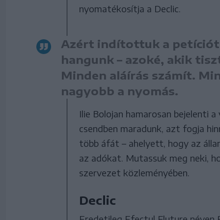
nyomatékosítja a Declic.
Azért indítottuk a petíció
hangunk – azoké, akik tis
Minden aláírás számít. Mi
nagyobb a nyomás.
Ilie Bolojan hamarosan bejelenti
csendben maradunk, azt fogja hin
több áfát – ahelyett, hogy az ál
az adókat. Mutassuk meg neki, 
szervezet közleményében.
Declic
Eredetileg Efectul Fluture néven 