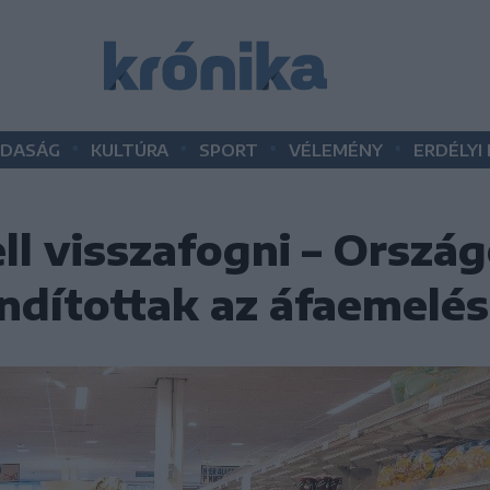
•
•
•
•
DASÁG
KULTÚRA
SPORT
VÉLEMÉNY
ERDÉLYI
ll visszafogni – Orszá
indítottak az áfaemelés