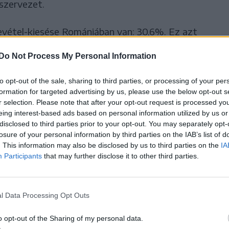
 szervezet.
evétel-kiesése Romániában van: 30,6%. Ez azt
ene folynia az áfa közel egyharmadának, de ehelyett
Do Not Process My Personal Information
ben marad. Ezzel szemben az uniós átlag
to opt-out of the sale, sharing to third parties, or processing of your per
formation for targeted advertising by us, please use the below opt-out s
r selection. Please note that after your opt-out request is processed y
 alakult így, mert 2019-ben a Dăncilă-kormány
eing interest-based ads based on personal information utilized by us or
atóság (ANAF) reformjáról, amelyet a Világbank
disclosed to third parties prior to your opt-out. You may separately opt-
kor nemet mondott 70 millió euróra, amelyből
losure of your personal information by third parties on the IAB’s list of
. This information may also be disclosed by us to third parties on the
IA
rt és digitalizálták volna a beszedést. Amíg a
Participants
that may further disclose it to other third parties.
Bulgária azt tette, amit kellett: digitalizálta a
okat hozott létre, és növelte a hatékonyságot. Ma
en pedig az EU-átlag alá is ment, 4,9% volt.
l Data Processing Opt Outs
o opt-out of the Sharing of my personal data.