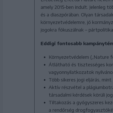
amely 2015-ben indult. Jelenleg tö
és a diaszpórában. Olyan társad
környezetvédelemre, jó kormányzá
jogokra fókuszálnak – pártpolitikai
Eddigi fontosabb kampánytém
Környezetvédelem („Nature for
Átlátható és tisztességes korm
vagyonnyilatkozatok nyilváno
Több sikeres jogi eljárás, min
Aktív részvétel a plágiumbotr
társadalmi kérdések körüli jog
Tiltakozás a gyógyszeres keze
a rendőrség drogfogyasztóként