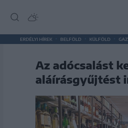
•
•
•
ERDÉLYI HÍREK
BELFÖLD
KÜLFÖLD
GAZ
Az adócsalást ke
aláírásgyűjtést 