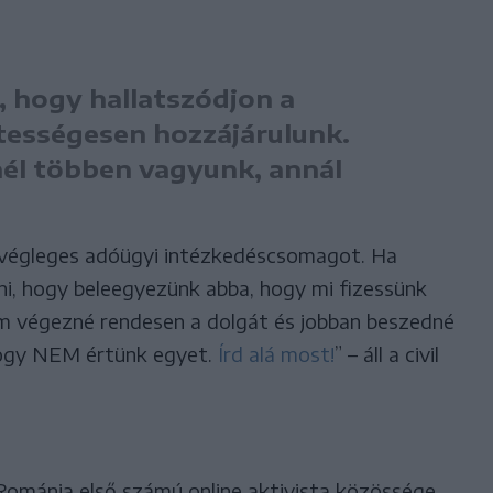
t, hogy hallatszódjon a
ztességesen hozzájárulunk.
nél többen vagyunk, annál
 a végleges adóügyi intézkedéscsomagot. Ha
ni, hogy beleegyezünk abba, hogy mi fizessünk
lam végezné rendesen a dolgát és jobban beszedné
hogy NEM értünk egyet.
Írd alá most!
” – áll a civil
Románia első számú online aktivista közössége,