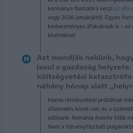
kormánya fontolóra veszi
az áfa
vagy 2026 januárjától. Egyes for
kedvezményes áfakulcsok is – az
kivételével.
Azt mondják nekünk, hogy 
javul a gazdaság helyzete.
költségvetési katasztrófa 
néhány hónap alatt „helyr
Hamis reményekkel próbálnak min
áfaemelés közel van, és a számlát
adózunk. Románia évente több min
Nem a törvénytisztelő polgároktó