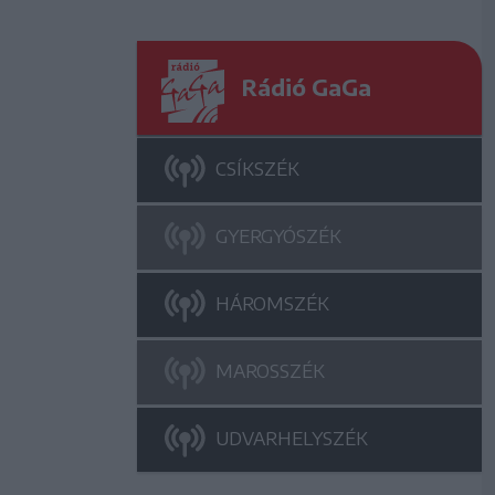
Rádió GaGa
CSÍKSZÉK
GYERGYÓSZÉK
HÁROMSZÉK
MAROSSZÉK
UDVARHELYSZÉK