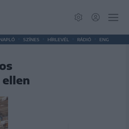
•
•
•
•
 NAPLÓ
SZÍNES
HÍRLEVÉL
RÁDIÓ
ENG
gos
 ellen