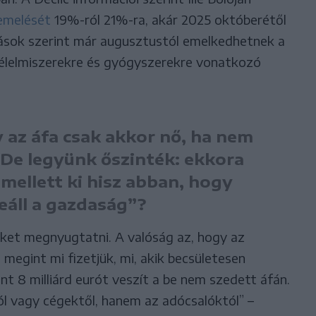
 emelését
19%-ról 21%-ra, akár 2025 októberétől
rások szerint már augusztustól emelkedhetnek a
 élelmiszerekre és gyógyszerekre vonatkozó
az áfa csak akkor nő, ha nem
 De legyünk őszinték: ekkora
mellett ki hisz abban, hogy
eáll a gazdaság”?
ket megnyugtatni. A valóság az, hogy az
 megint mi fizetjük, mi, akik becsületesen
t 8 milliárd eurót veszít a be nem szedett áfán.
l vagy cégektől, hanem az adócsalóktól” –