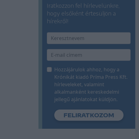
Iratkozzon fel hírlevelünkre,
hogy elsőként értesüljön a
hírekről!
Hozzájárulok ahhoz, hogy a
Krónikát kiadó Príma Press Kft.
hírleveleket, valamint
alkalmanként kereskedelmi
jellegű ajánlatokat küldjön.