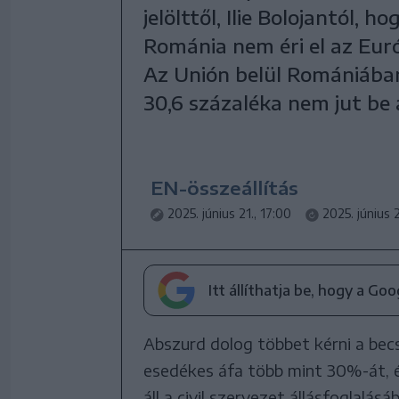
jelölttől, Ilie Bolojantól, 
Románia nem éri el az Euró
Az Unión belül Romániában
30,6 százaléka nem jut be
EN-összeállítás
2025. június 21., 17:00
2025. június 
Itt állíthatja be, hogy a Go
Abszurd dolog többet kérni a becs
esedékes áfa több mint 30%-át, 
áll a civil szervezet állásfoglalásá