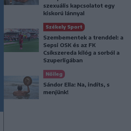
szexuális kapcsolatot egy
kiskorú lánnyal
Székely Sport
Szembementek a trenddel: a
Sepsi OSK és az FK
Csíkszereda kilóg a sorból a
Szuperligában
Nőileg
Sándor Ella: Na, indíts, s
menjünk!