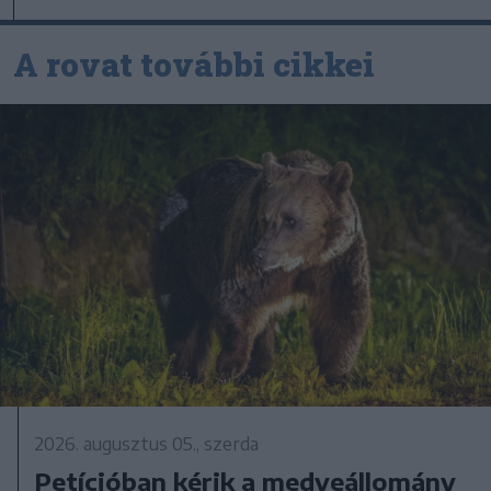
A rovat további cikkei
2026. augusztus 05., szerda
Petícióban kérik a medveállomány