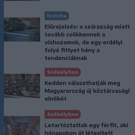
Krónika
Előrejelzés: a szárazság miatt
tovább csökkennek a
vízhozamok, de egy erdélyi
folyó fittyet hány a
tendenciáknak
Székelyhon
Kedden választhatják meg
Magyarország új köztársasági
elnökét
Székelyhon
Letartóztattak egy férfit, aki
hónapokon át létesített