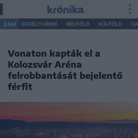
•
•
•
24H
ERDÉLYI HÍREK
BELFÖLD
KÜLFÖLD
G
Vonaton kapták el a
Kolozsvár Aréna
felrobbantását bejelentő
férfit