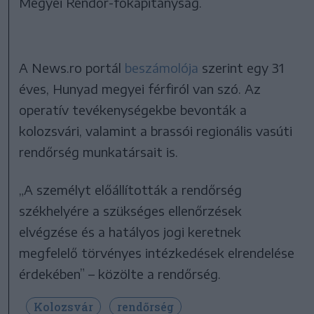
Megyei Rendőr-főkapitányság.
A News.ro portál
beszámolója
szerint egy 31
éves, Hunyad megyei férfiról van szó. Az
operatív tevékenységekbe bevonták a
kolozsvári, valamint a brassói regionális vasúti
rendőrség munkatársait is.
„A személyt előállították a rendőrség
székhelyére a szükséges ellenőrzések
elvégzése és a hatályos jogi keretnek
megfelelő törvényes intézkedések elrendelése
érdekében” – közölte a rendőrség.
Kolozsvár
rendőrség