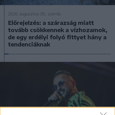
2026. augusztus 05., szerda
Előrejelzés: a szárazság miatt
tovább csökkennek a vízhozamok,
de egy erdélyi folyó fittyet hány a
tendenciáknak