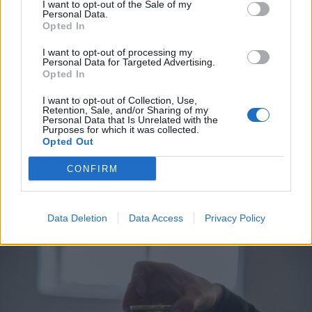
I want to opt-out of the Sale of my
Personal Data.
Opted In
I want to opt-out of processing my
Personal Data for Targeted Advertising.
Opted In
2026. augusztus 05., szerda
I want to opt-out of Collection, Use,
Retention, Sale, and/or Sharing of my
Autót tört fel egy medve a
Personal Data that Is Unrelated with the
Purposes for which it was collected.
népszerű útszakaszon, ahol tavaly
Opted Out
már megölt egy turistát a nagyvad
CONFIRM
Data Deletion
Data Access
Privacy Policy