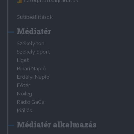
Látogatottsági adatok
Sütibeállítások
Médiatér
Székelyhon
Székely Sport
Liget
Bihari Napló
Erdélyi Napló
Főtér
Nőileg
Rádió GaGa
Jóállás
Médiatér alkalmazás