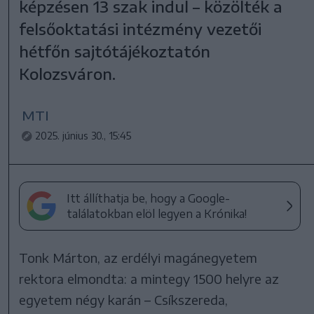
képzésen 13 szak indul – közölték a
felsőoktatási intézmény vezetői
hétfőn sajtótájékoztatón
Kolozsváron.
MTI
2025. június 30., 15:45
Itt állíthatja be, hogy a Google-
találatokban elöl legyen a Krónika!
Tonk Márton, az erdélyi magánegyetem
rektora elmondta: a mintegy 1500 helyre az
egyetem négy karán – Csíkszereda,