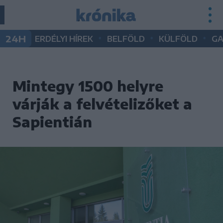
•
•
•
24H
ERDÉLYI HÍREK
BELFÖLD
KÜLFÖLD
G
Mintegy 1500 helyre
várják a felvételizőket a
Sapientián