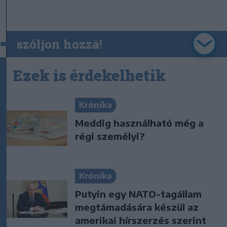
szóljon hozzá!
Ezek is érdekelhetik
Krónika
Meddig használható még a
régi személyi?
Krónika
Putyin egy NATO-tagállam
megtámadására készül az
amerikai hírszerzés szerint