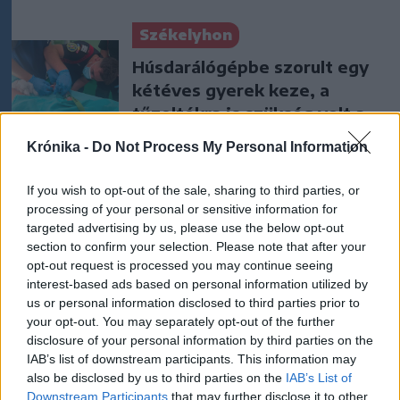
Székelyhon
Húsdarálógépbe szorult egy
kétéves gyerek keze, a
tűzoltókra is szükség volt a
műtőben
Krónika -
Do Not Process My Personal Information
Székelyhon
If you wish to opt-out of the sale, sharing to third parties, or
Tizenegy település maradhat
processing of your personal or sensitive information for
targeted advertising by us, please use the below opt-out
víz nélkül Udvarhelyszéken
section to confirm your selection. Please note that after your
opt-out request is processed you may continue seeing
interest-based ads based on personal information utilized by
Székely Sport
us or personal information disclosed to third parties prior to
your opt-out. You may separately opt-out of the further
Látványos meccs nyitotta a
disclosure of your personal information by third parties on the
Szuperliga negyedik
IAB’s list of downstream participants. This information may
also be disclosed by us to third parties on the
IAB’s List of
fordulóját (videóval)
Downstream Participants
that may further disclose it to other