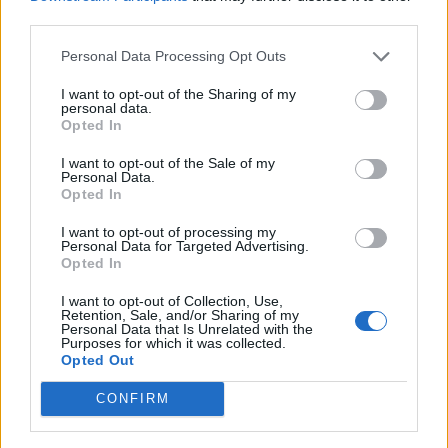
third parties.
Nőileg
Personal Data Processing Opt Outs
Sándor Ella: Na, indíts, s
menjünk!
I want to opt-out of the Sharing of my
personal data.
Opted In
I want to opt-out of the Sale of my
Personal Data.
Opted In
I want to opt-out of processing my
Personal Data for Targeted Advertising.
Opted In
A rovat további cikkei
I want to opt-out of Collection, Use,
Retention, Sale, and/or Sharing of my
Personal Data that Is Unrelated with the
Purposes for which it was collected.
Opted Out
CONFIRM