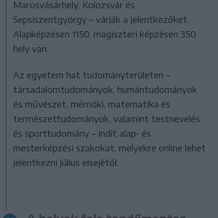
Marosvásárhely, Kolozsvár és
Sepsiszentgyörgy – várják a jelentkezőket.
Alapképzésen 1150, magiszteri képzésen 350
hely van.
Az egyetem hat tudományterületen –
társadalomtudományok, humántudományok
és művészet, mérnöki, matematika és
természettudományok, valamint testnevelés
és sporttudomány – indít alap- és
mesterképzési szakokat, melyekre online lehet
jelentkezni július elsejétől.
A helyek fele tandíjmentes,