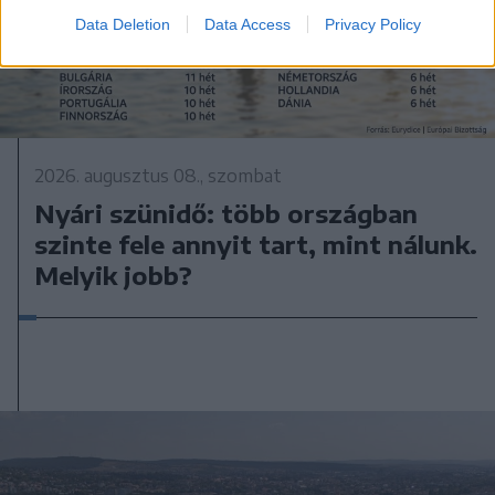
Data Deletion
Data Access
Privacy Policy
2026. augusztus 08., szombat
Nyári szünidő: több országban
szinte fele annyit tart, mint nálunk.
Melyik jobb?