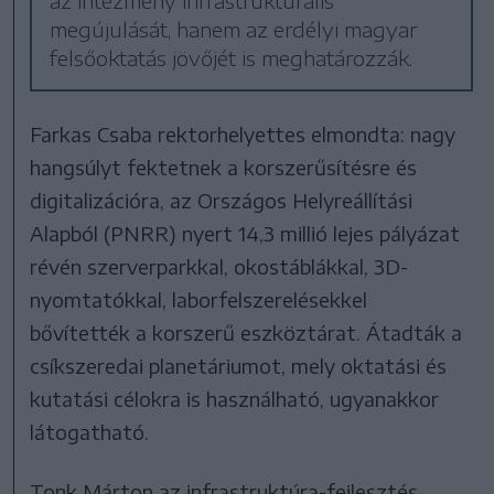
az intézmény infrastrukturális
megújulását, hanem az erdélyi magyar
felsőoktatás jövőjét is meghatározzák.
Farkas Csaba rektorhelyettes elmondta: nagy
hangsúlyt fektetnek a korszerűsítésre és
digitalizációra, az Országos Helyreállítási
Alapból (PNRR) nyert 14,3 millió lejes pályázat
révén szerverparkkal, okostáblákkal, 3D-
nyomtatókkal, laborfelszerelésekkel
bővítették a korszerű eszköztárat. Átadták a
csíkszeredai planetáriumot, mely oktatási és
kutatási célokra is használható, ugyanakkor
látogatható.
Tonk Márton az infrastruktúra-fejlesztés