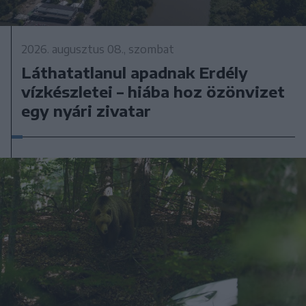
2026. augusztus 08., szombat
Láthatatlanul apadnak Erdély
vízkészletei – hiába hoz özönvizet
egy nyári zivatar