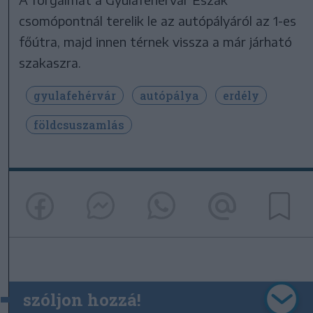
csomópontnál terelik le az autópályáról az 1-es
főútra, majd innen térnek vissza a már járható
szakaszra.
gyulafehérvár
autópálya
erdély
földcsuszamlás
szóljon hozzá!