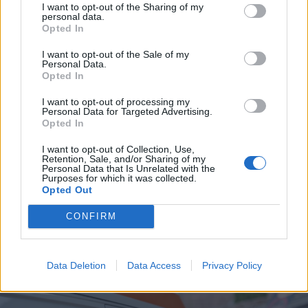
I want to opt-out of the Sharing of my
personal data.
Opted In
I want to opt-out of the Sale of my
Personal Data.
Opted In
I want to opt-out of processing my
Personal Data for Targeted Advertising.
Opted In
I want to opt-out of Collection, Use,
Retention, Sale, and/or Sharing of my
2026. augusztus 09., vasárnap
Personal Data that Is Unrelated with the
Purposes for which it was collected.
Asztal alá isszuk a világot – Miért
Opted Out
vagyunk világelsők az
CONFIRM
alkoholfogyasztásban?
Data Deletion
Data Access
Privacy Policy