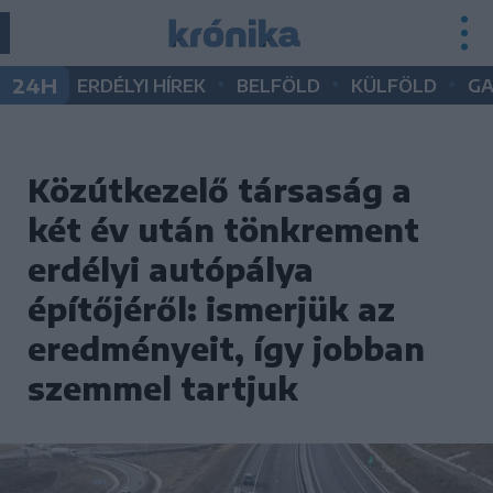
•
•
•
24H
ERDÉLYI HÍREK
BELFÖLD
KÜLFÖLD
G
Közútkezelő társaság a
két év után tönkrement
erdélyi autópálya
építőjéről: ismerjük az
eredményeit, így jobban
szemmel tartjuk