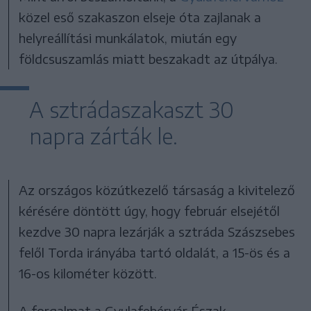
közel eső szakaszon elseje óta zajlanak a
helyreállítási munkálatok, miután egy
földcsuszamlás miatt beszakadt az útpálya.
A sztrádaszakaszt 30
napra zárták le.
Az országos közútkezelő társaság a kivitelező
kérésére döntött úgy, hogy február elsejétől
kezdve 30 napra lezárják a sztráda Szászsebes
felől Torda irányába tartó oldalát, a 15-ös és a
16-os kilométer között.
A forgalmat a Gyulafehérvár Észak