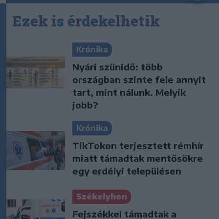
Ezek is érdekelhetik
Krónika
Nyári szünidő: több
országban szinte fele annyit
tart, mint nálunk. Melyik
jobb?
Krónika
TikTokon terjesztett rémhír
miatt támadtak mentősökre
egy erdélyi településen
Székelyhon
Fejszékkel támadtak a