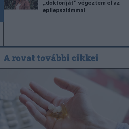
„doktoriját” végeztem el az
epilepsziámmal
A rovat további cikkei