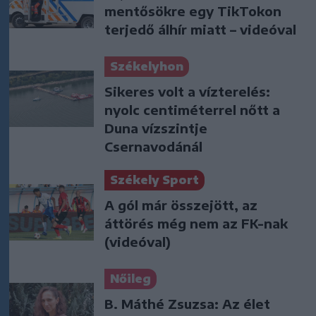
mentősökre egy TikTokon
terjedő álhír miatt – videóval
Székelyhon
Sikeres volt a vízterelés:
nyolc centiméterrel nőtt a
Duna vízszintje
Csernavodánál
Székely Sport
A gól már összejött, az
áttörés még nem az FK-nak
(videóval)
Nőileg
B. Máthé Zsuzsa: Az élet