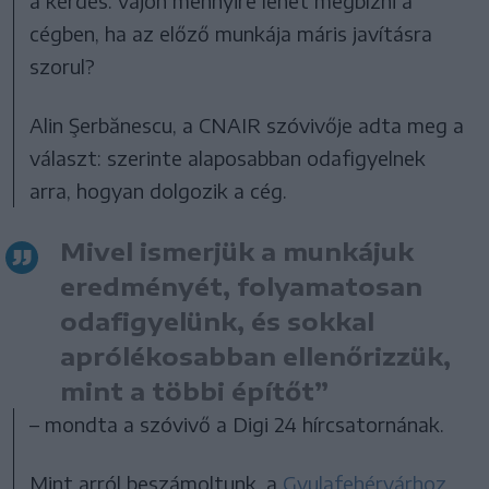
a kérdés: vajon mennyire lehet megbízni a
cégben, ha az előző munkája máris javításra
szorul?
Alin Şerbănescu, a CNAIR szóvivője adta meg a
választ: szerinte alaposabban odafigyelnek
arra, hogyan dolgozik a cég.
Mivel ismerjük a munkájuk
eredményét, folyamatosan
odafigyelünk, és sokkal
aprólékosabban ellenőrizzük,
mint a többi építőt”
– mondta a szóvivő a Digi 24 hírcsatornának.
Mint arról beszámoltunk, a
Gyulafehérvárhoz