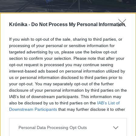
Krónika -
Do Not Process My Personal Information
If you wish to opt-out of the sale, sharing to third parties, or
processing of your personal or sensitive information for
targeted advertising by us, please use the below opt-out
section to confirm your selection. Please note that after your
opt-out request is processed you may continue seeing
2026. augusztus 09., vasárnap
interest-based ads based on personal information utilized by
us or personal information disclosed to third parties prior to
Kitart a hőség, még néhány napig
your opt-out. You may separately opt-out of the further
bírni kell
disclosure of your personal information by third parties on the
IAB’s list of downstream participants. This information may
also be disclosed by us to third parties on the
IAB’s List of
Downstream Participants
that may further disclose it to other
third parties.
Personal Data Processing Opt Outs