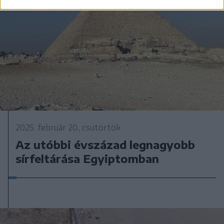
2025. február 20., csütörtök
Az utóbbi évszázad legnagyobb
sírfeltárása Egyiptomban