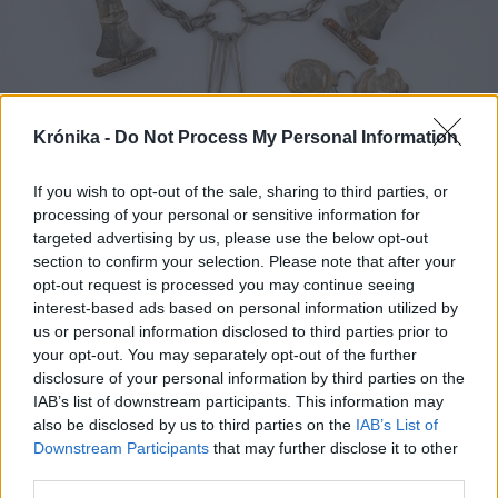
Krónika -
Do Not Process My Personal Information
If you wish to opt-out of the sale, sharing to third parties, or
2025. április 11., péntek
processing of your personal or sensitive information for
targeted advertising by us, please use the below opt-out
Dák ezüstkincset találtak a Maros
section to confirm your selection. Please note that after your
megyei Beresztelkén
opt-out request is processed you may continue seeing
interest-based ads based on personal information utilized by
us or personal information disclosed to third parties prior to
your opt-out. You may separately opt-out of the further
disclosure of your personal information by third parties on the
IAB’s list of downstream participants. This information may
also be disclosed by us to third parties on the
IAB’s List of
Downstream Participants
that may further disclose it to other
third parties.