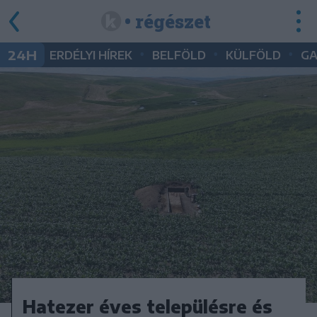
• régészet
•
•
•
24H
ERDÉLYI HÍREK
BELFÖLD
KÜLFÖLD
G
Hatezer éves településre és