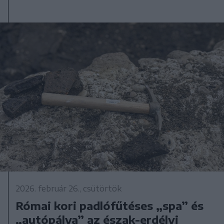
2026. február 26., csütörtök
Római kori padlófűtéses „spa” és
„autópálya” az észak-erdélyi