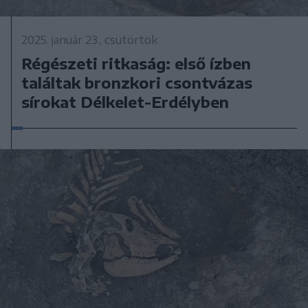
2025. január 23., csütörtök
Régészeti ritkaság: első ízben
találtak bronzkori csontvázas
sírokat Délkelet-Erdélyben