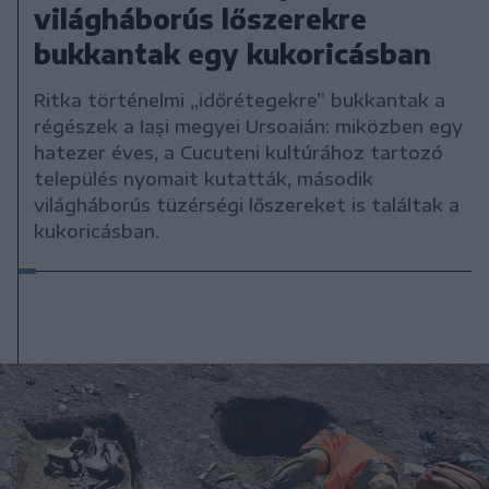
világháborús lőszerekre
bukkantak egy kukoricásban
Ritka történelmi „időrétegekre” bukkantak a
régészek a Iași megyei Ursoaián: miközben egy
hatezer éves, a Cucuteni kultúrához tartozó
település nyomait kutatták, második
világháborús tüzérségi lőszereket is találtak a
kukoricásban.