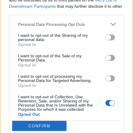
also be disclosed by us to third parties on the
IAB’s List of
Downstream Participants
that may further disclose it to other
third parties.
Personal Data Processing Opt Outs
I want to opt-out of the Sharing of my
personal data.
Opted In
I want to opt-out of the Sale of my
Personal Data.
Opted In
I want to opt-out of processing my
Personal Data for Targeted Advertising.
Opted In
2025. július 05., szombat
I want to opt-out of Collection, Use,
Retention, Sale, and/or Sharing of my
Orbán Viktor a Krónikának: a
Personal Data that Is Unrelated with the
Purposes for which it was collected.
nemzetrészek támogatása nem
Opted Out
szívesség, hanem kormányzati
CONFIRM
kötelesség