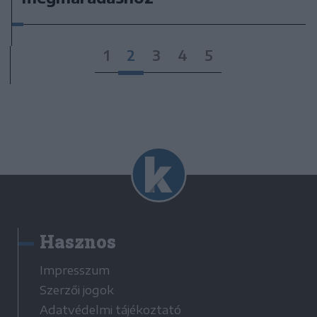
1
2
3
4
5
Hasznos
Impresszum
Szerzői jogok
Adatvédelmi tájékoztató