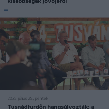
kisebbségek jövőjéről
2025. július 25., péntek
Tusnádfürdőn hangsúlyozták: a