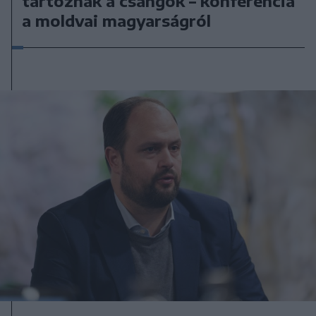
tartoznak a csángók – konferencia
a moldvai magyarságról