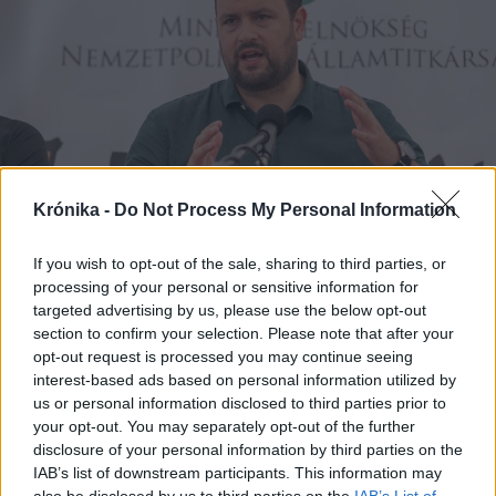
Krónika -
Do Not Process My Personal Information
If you wish to opt-out of the sale, sharing to third parties, or
processing of your personal or sensitive information for
2025. július 23., szerda
targeted advertising by us, please use the below opt-out
Nacsa Lőrinc Tusványoson: a fiatal
section to confirm your selection. Please note that after your
opt-out request is processed you may continue seeing
magyar családokkal erősödik a
interest-based ads based on personal information utilized by
magyar jövő
us or personal information disclosed to third parties prior to
your opt-out. You may separately opt-out of the further
disclosure of your personal information by third parties on the
IAB’s list of downstream participants. This information may