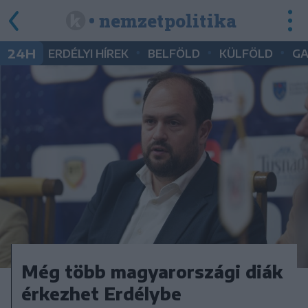
• nemzetpolitika
•
•
•
24H
ERDÉLYI HÍREK
BELFÖLD
KÜLFÖLD
G
Még több magyarországi diák
érkezhet Erdélybe