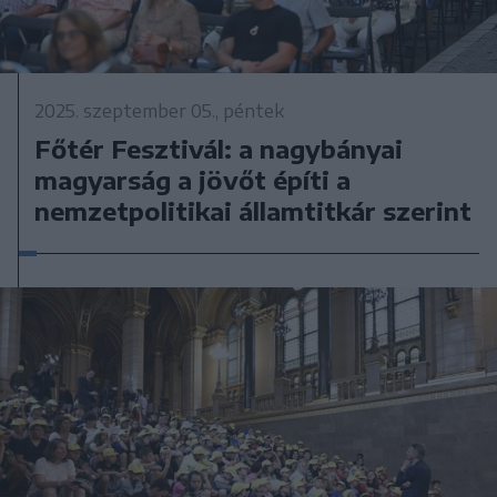
2025. szeptember 05., péntek
Főtér Fesztivál: a nagybányai
magyarság a jövőt építi a
nemzetpolitikai államtitkár szerint