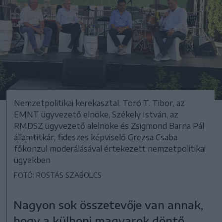
Nemzetpolitikai kerekasztal. Toró T. Tibor, az
EMNT ügyvezető elnöke, Székely István, az
RMDSZ ügyvezető alelnöke és Zsigmond Barna Pál
államtitkár, fideszes képviselő Grezsa Csaba
főkonzul moderálásával értekezett nemzetpolitikai
ügyekben
FOTÓ: ROSTÁS SZABOLCS
Nagyon sok összetevője van annak,
hogy a külhoni magyarok döntő