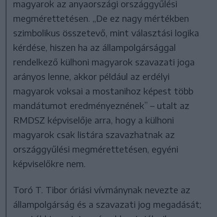
magyarok az anyaországi országgyűlési
megmérettetésen. „De ez nagy mértékben
szimbolikus összetevő, mint választási logika
kérdése, hiszen ha az állampolgársággal
rendelkező külhoni magyarok szavazati joga
arányos lenne, akkor például az erdélyi
magyarok voksai a mostanihoz képest több
mandátumot eredményeznének” – utalt az
RMDSZ képviselője arra, hogy a külhoni
magyarok csak listára szavazhatnak az
országgyűlési megmérettetésen, egyéni
képviselőkre nem.
Toró T. Tibor óriási vívmánynak nevezte az
állampolgárság és a szavazati jog megadását;