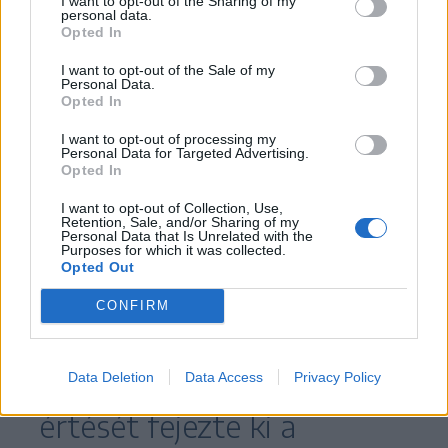
I want to opt-out of the Sharing of my
továbbiakban is megszolgáljuk” – hangsúlyozta
personal data.
Opted In
a korábban Magyarországi csíkszeredai
főkonzuljaként tevékenykedő politikus.
I want to opt-out of the Sale of my
Personal Data.
Opted In
A panelbeszélgetésen
I want to opt-out of processing my
szóba került a külhoni
Personal Data for Targeted Advertising.
Opted In
magyarok szavazati joga is,
I want to opt-out of Collection, Use,
Retention, Sale, and/or Sharing of my
amit az anyaországban, de
Personal Data that Is Unrelated with the
Purposes for which it was collected.
Erdélyben is többen
Opted Out
kifogásolnak. Ennek
CONFIRM
kapcsán mindhárom
Data Deletion
Data Access
Privacy Policy
meghívott egyet nem
értését fejezte ki a