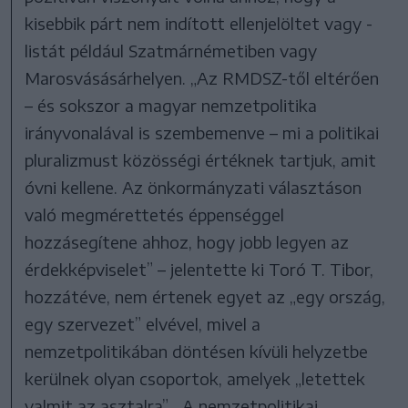
kisebbik párt nem indított ellenjelöltet vagy -
listát például Szatmárnémetiben vagy
Marosvásásárhelyen. „Az RMDSZ-től eltérően
– és sokszor a magyar nemzetpolitika
irányvonalával is szembemenve – mi a politikai
pluralizmust közösségi értéknek tartjuk, amit
óvni kellene. Az önkormányzati választáson
való megmérettetés éppenséggel
hozzásegítene ahhoz, hogy jobb legyen az
érdekképviselet” – jelentette ki Toró T. Tibor,
hozzátéve, nem értenek egyet az „egy ország,
egy szervezet” elvével, mivel a
nemzetpolitikában döntésen kívüli helyzetbe
kerülnek olyan csoportok, amelyek „letettek
valmit az asztalra”. „A nemzetpolitikai