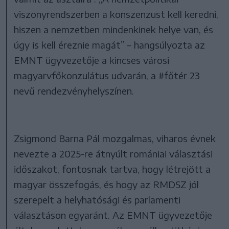
viszonyrendszerben a konszenzust kell keredni,
hiszen a nemzetben mindenkinek helye van, és
úgy is kell éreznie magát” – hangsúlyozta az
EMNT ügyvezetője a kincses városi
magyarvfőkonzulátus udvarán, a #főtér 23
nevű rendezvényhelyszínen.
Zsigmond Barna Pál mozgalmas, viharos évnek
nevezte a 2025-re átnyúlt romániai választási
időszakot, fontosnak tartva, hogy létrejött a
magyar összefogás, és hogy az RMDSZ jól
szerepelt a helyhatósági és parlamenti
választáson egyaránt. Az EMNT ügyvezetője