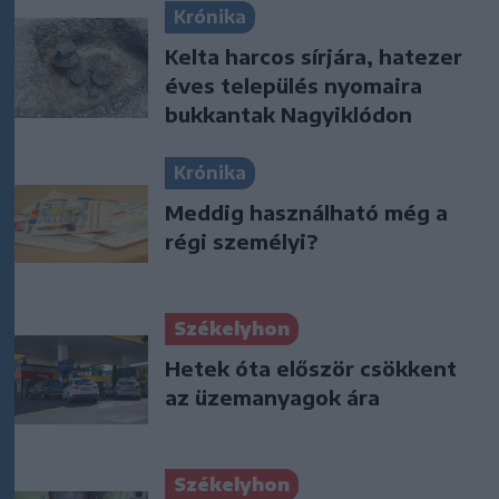
Krónika
Kelta harcos sírjára, hatezer
éves település nyomaira
bukkantak Nagyiklódon
Krónika
Meddig használható még a
régi személyi?
Székelyhon
Hetek óta először csökkent
az üzemanyagok ára
Székelyhon