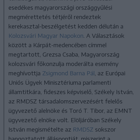
esedékes magyarországi országgyűlési
megmérettetés tétjéről rendeztek
kerekasztal-beszélgetést kedden délután a
Kolozsvári Magyar Napokon
. A Választások
között a Kárpát-medencében címmel
megtartott, Grezsa Csaba, Magyarország
kolozsvári főkonzulja moderálta esemény
meghívottja
Zsigmond Barna Pál
, az Európai
Uniós Ügyek Minisztériuma parlamenti
államtitkára, fideszes képviselő, Székely István,
az RMDSZ társadalomszervezésért felelős
ügyvezető alelnöke és Toró T. Tibor, az EMNT
ügyvezető elnöke volt. Elöljáróban Székely
István megismételte az
RMDSZ
sokszor
hangoztatott álláspontját, miszerint a