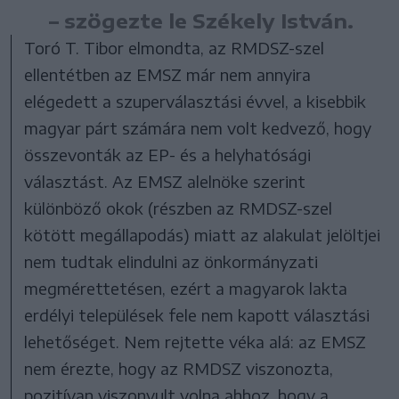
– szögezte le Székely István.
Toró T. Tibor elmondta, az RMDSZ-szel
ellentétben az EMSZ már nem annyira
elégedett a szuperválasztási évvel, a kisebbik
magyar párt számára nem volt kedvező, hogy
összevonták az EP- és a helyhatósági
választást. Az EMSZ alelnöke szerint
különböző okok (részben az RMDSZ-szel
kötött megállapodás) miatt az alakulat jelöltjei
nem tudtak elindulni az önkormányzati
megmérettetésen, ezért a magyarok lakta
erdélyi települések fele nem kapott választási
lehetőséget. Nem rejtette véka alá: az EMSZ
nem érezte, hogy az RMDSZ viszonozta,
pozitívan viszonyult volna ahhoz, hogy a