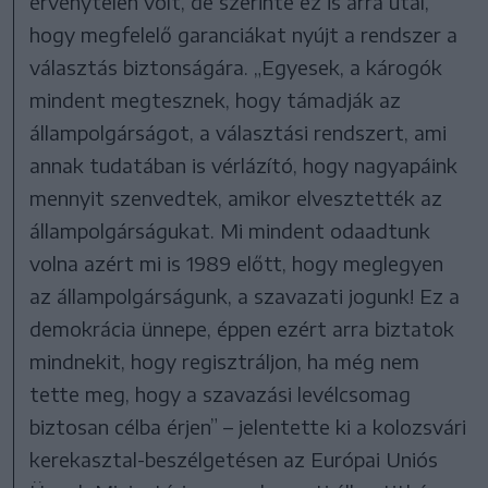
érvénytelen volt, de szerinte ez is arra utal,
hogy megfelelő garanciákat nyújt a rendszer a
választás biztonságára. „Egyesek, a károgók
mindent megtesznek, hogy támadják az
állampolgárságot, a választási rendszert, ami
annak tudatában is vérlázító, hogy nagyapáink
mennyit szenvedtek, amikor elvesztették az
állampolgárságukat. Mi mindent odaadtunk
volna azért mi is 1989 előtt, hogy meglegyen
az állampolgárságunk, a szavazati jogunk! Ez a
demokrácia ünnepe, éppen ezért arra biztatok
mindnekit, hogy regisztráljon, ha még nem
tette meg, hogy a szavazási levélcsomag
biztosan célba érjen” – jelentette ki a kolozsvári
kerekasztal-beszélgetésen az Európai Uniós