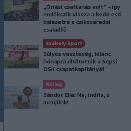
„Óriási csattanás volt” – így
emlékszik vissza a kedd esti
balesetre a csíkszeredai
családfő
Székely Sport
Súlyos veszteség, kilenc
hónapra eltiltották a Sepsi
OSK csapatkapitányát
Nőileg
Sándor Ella: Na, indíts, s
menjünk!