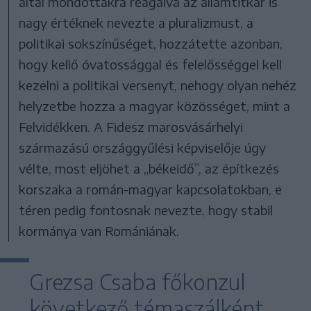
által mondottakra reagálva az államtitkár is
nagy értéknek nevezte a pluralizmust, a
politikai sokszínűséget, hozzátette azonban,
hogy kellő óvatossággal és felelősséggel kell
kezelni a politikai versenyt, nehogy olyan nehéz
helyzetbe hozza a magyar közösséget, mint a
Felvidékken. A Fidesz marosvásárhelyi
származású országgyűlési képviselője úgy
vélte, most eljöhet a „békeidő”, az építkezés
korszaka a román-magyar kapcsolatokban, e
téren pedig fontosnak nevezte, hogy stabil
kormánya van Romániának.
Grezsa Csaba főkonzul
következő témaszálként