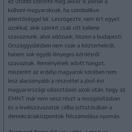
ez utóbbi szerinte még akkor is jólesik a
külhoni magyaroknak, ha szimbolikus
jelentőséggel bír. Leszögezte, nem ért egyet
azokkal, akik szerint csak ott kellene
szavaznunk, ahol adózunk, hiszen a budapesti
Országgyűlésben nem csak a közterhekről,
hanem sok egyéb lényeges kérdésről
szavaznak. Reményének adott hangot,
miszerint az erdélyi magyarok körében nem
lesz alacsonyabb a részvétel a jövő évi
magyarországi választáson azok után, hogy az
EMNT már nem vesz részt a mozgósításban
és a levélszavazatok célba juttatásában a
demokráciaközpontok felszámolása nyomán.
Zsigmond Barna Pál úgy vélte, a magyar