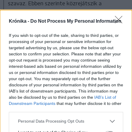
szavaz. Ebben szerinte közrejátszik a
baloldaliság elutasítása, a „gyurcsányi bűnök”, a
hagyományok tisztelete, továbbá az is, hogy
Krónika -
Do Not Process My Personal Information
az anyaországi ellenzék évtizedek óta nem tud
If you wish to opt-out of the sale, sharing to third parties, or
mit kezdeni a nemzeti egységgel, nem tud
processing of your personal or sensitive information for
kapcsolatot építeni a külhoni magyarokkal.
targeted advertising by us, please use the below opt-out
section to confirm your selection. Please note that after your
„Miközben Tusványoson több tízezren vettek
opt-out request is processed you may continue seeing
részt, a másik táborban néhány tízen, nincs
interest-based ads based on personal information utilized by
us or personal information disclosed to third parties prior to
tábora a másik oldalnak. Olyan nemzeti egység
your opt-out. You may separately opt-out of the further
alakult ki minden szempontból, áthatva a
disclosure of your personal information by third parties on the
társaadalom valamennyi szövetét, ami
IAB’s list of downstream participants. This information may
also be disclosed by us to third parties on the
IAB’s List of
remélhetőleg kitart a jövő évi választásokig. A
Downstream Participants
that may further disclose it to other
külhoni magyarok számíthatnak a magyar
third parties.
kormányra, és mi azon leszünk, hogy a
Personal Data Processing Opt Outs
részükről megnyilvánuló bizalmat a