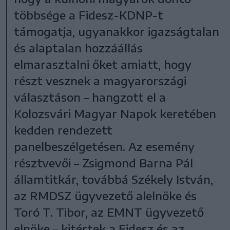
többsége a Fidesz-KDNP-t
támogatja, ugyanakkor igazságtalan
és alaptalan hozzáállás
elmarasztalni őket amiatt, hogy
részt vesznek a magyarországi
választáson – hangzott el a
Kolozsvári Magyar Napok keretében
kedden rendezett
panelbeszélgetésen. Az esemény
résztvevői – Zsigmond Barna Pál
államtitkár, továbbá Székely István,
az RMDSZ ügyvezető alelnöke és
Toró T. Tibor, az EMNT ügyvezető
elnöke – kitértek a Fidesz és az