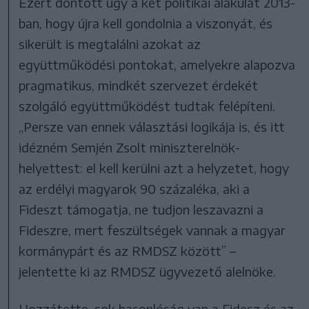
Ezért döntött úgy a két politikai alakulat 2013-
ban, hogy újra kell gondolnia a viszonyát, és
sikerült is megtalálni azokat az
együttműködési pontokat, amelyekre alapozva
pragmatikus, mindkét szervezet érdekét
szolgáló együttműködést tudtak felépíteni.
„Persze van ennek választási logikája is, és itt
idézném Semjén Zsolt miniszterelnök-
helyettest: el kell kerülni azt a helyzetet, hogy
az erdélyi magyarok 90 százaléka, aki a
Fideszt támogatja, ne tudjon leszavazni a
Fideszre, mert feszültségek vannak a magyar
kormánypárt és az RMDSZ között” –
jelentette ki az RMDSZ ügyvezető alelnöke.
Hozzátette, sok hasonlóság van a Fidesz és az