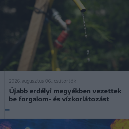
2026. augusztus 06., csütörtök
Újabb erdélyi megyékben vezettek
be forgalom- és vízkorlátozást