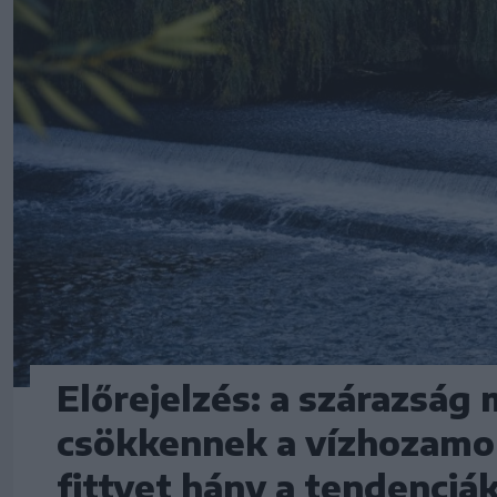
Előrejelzés: a szárazság
csökkennek a vízhozamok
fittyet hány a tendenciá