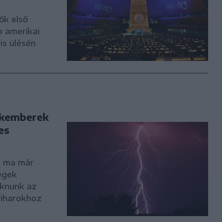
ők első
p amerikai
is ülésén
zakemberek
es
, ma már
égek
oknunk az
viharokhoz