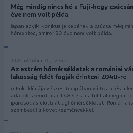
Még mindig nincs hó a Fuji-hegy csúcsán
éve nem volt példa
Japán egyik ikonikus jelképének a csúcsa még mi
hómentes, amire 130 éve nem volt példa.
2024. október 30., szerda
Az extrém hőmérsékletek a romániai vá
lakosság felét fogják érinteni 2040-re
A Föld klímája vészes tempóban változik, és a le
adatok szerint már 1,48 Celsius-fokkal meghalad
iparosodás előtti átlaghőmérsékletet. Románia 
szembesül a következményekkel.