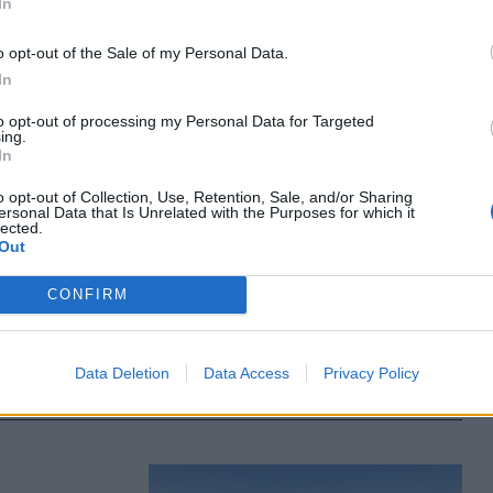
In
o opt-out of the Sale of my Personal Data.
In
to opt-out of processing my Personal Data for Targeted
ing.
In
t, az
ott az
o opt-out of Collection, Use, Retention, Sale, and/or Sharing
ersonal Data that Is Unrelated with the Purposes for which it
lected.
Out
tt a
CONFIRM
nt a
időjárás, a
ztás
Data Deletion
Data Access
Privacy Policy