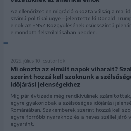
Az ellenőrizetlen migráció okozta válság a mai id
számú politikai ügye – jelentette ki Donald Trum
elnök az ENSZ Közgyűlésének csúcsszintű plenár
elmondott felszólalásában kedden.
2025. július 10., csütörtök
Mi okozta az elmúlt napok viharait? S
szerint hozzá kell szoknunk a szélsőség
időjárási jelenségekhez
Míg pár évtizede még rendkívülinek számítottak
egyre gyakoribbak a szélsőséges időjárási jelens
Romániában. Szakemberek szerint hozzá kell sz
egyre forróbb nyarakhoz és a heves széllel járó 
egyaránt.