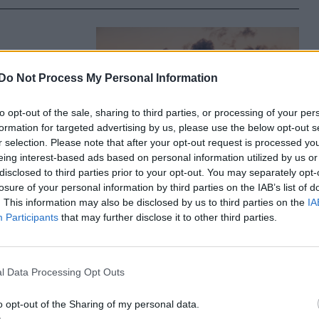
entené az
csátását
Do Not Process My Personal Information
gázok nettó
to opt-out of the sale, sharing to third parties, or processing of your per
asolja 2040-
formation for targeted advertising by us, please use the below opt-out s
tos.
r selection. Please note that after your opt-out request is processed y
eing interest-based ads based on personal information utilized by us or
disclosed to third parties prior to your opt-out. You may separately opt-
losure of your personal information by third parties on the IAB’s list of
. This information may also be disclosed by us to third parties on the
IA
Participants
that may further disclose it to other third parties.
izek egyre
l Data Processing Opt Outs
ürdőire, és
o opt-out of the Sharing of my personal data.