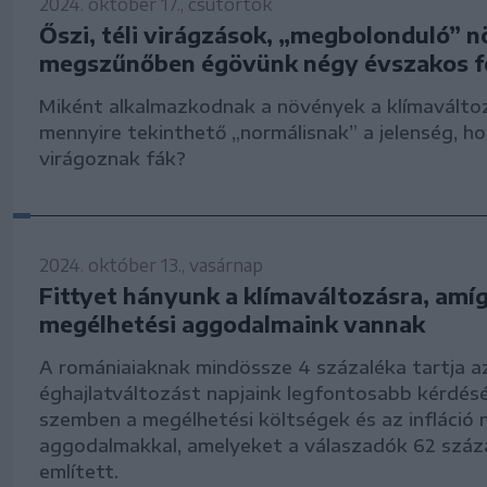
2024. október 17., csütörtök
Őszi, téli virágzások, „megbolonduló” 
megszűnőben égövünk négy évszakos 
Miként alkalmazkodnak a növények a klímaválto
mennyire tekinthető „normálisnak” a jelenség, ho
virágoznak fák?
2024. október 13., vasárnap
Fittyet hányunk a klímaváltozásra, amí
megélhetési aggodalmaink vannak
A romániaiaknak mindössze 4 százaléka tartja a
éghajlatváltozást napjaink legfontosabb kérdés
szemben a megélhetési költségek és az infláció 
aggodalmakkal, amelyeket a válaszadók 62 száz
említett.