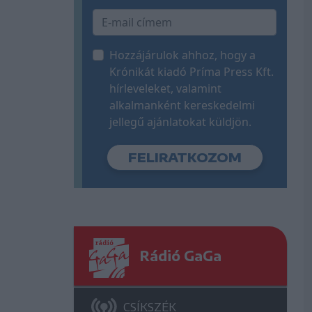
Hozzájárulok ahhoz, hogy a
Krónikát kiadó Príma Press Kft.
hírleveleket, valamint
alkalmanként kereskedelmi
jellegű ajánlatokat küldjön.
Rádió GaGa
CSÍKSZÉK