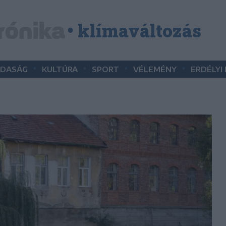
• klímaváltozás
•
•
•
•
DASÁG
KULTÚRA
SPORT
VÉLEMÉNY
ERDÉLYI