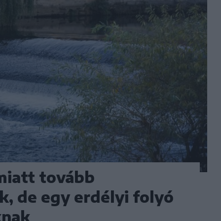
 miatt tovább
, de egy erdélyi folyó
knak