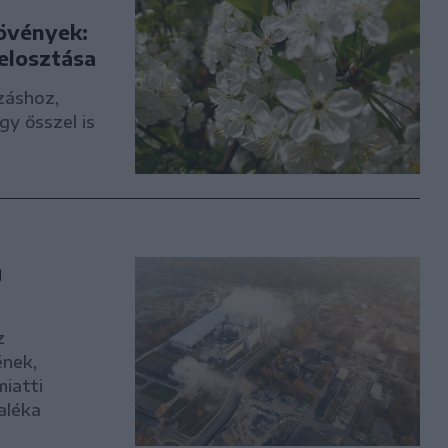
növények:
felosztása
záshoz,
gy ősszel is
g
z
ének,
miatti
aléka