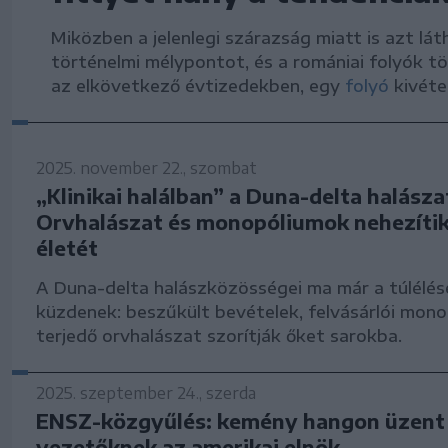
Miközben a jelenlegi szárazság miatt is azt lá
történelmi mélypontot, és a romániai folyók 
az elkövetkező évtizedekben, egy
folyó
kivétel
2025. november 22., szombat
„Klinikai halálban” a Duna-delta halásza
Orvhalászat és monopóliumok nehezítik
életét
A Duna-delta halászközösségei ma már a túlélés
küzdenek: beszűkült bevételek, felvásárlói mon
terjedő orvhalászat szorítják őket sarokba.
2025. szeptember 24., szerda
ENSZ-közgyűlés: kemény hangon üzent 
vezetőknek az amerikai elnök