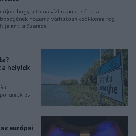
thatjuk, hogy a Duna vízhozama elérte a
többségének hozama várhatóan csökkenni fog
t jelent: a Szamos.
ta?
 a helyiek
ért
opóliumok és
az európai