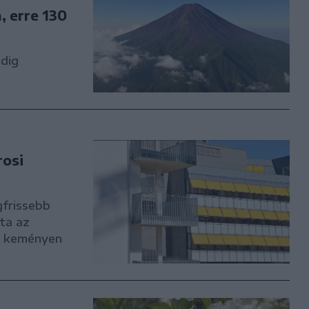
, erre 130
ndig
rosi
gfrissebb
ta az
is keményen