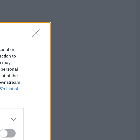
sonal or
ection to
ou may
 personal
out of the
 downstream
B’s List of