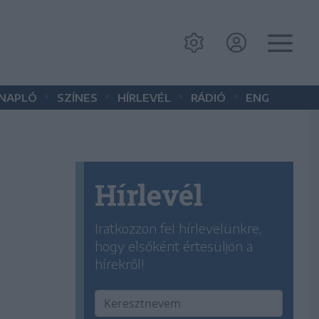
•
•
•
•
 NAPLÓ
SZÍNES
HÍRLEVÉL
RÁDIÓ
ENG
Hírlevél
Iratkozzon fel hírlevelünkre,
hogy elsőként értesüljön a
hírekről!