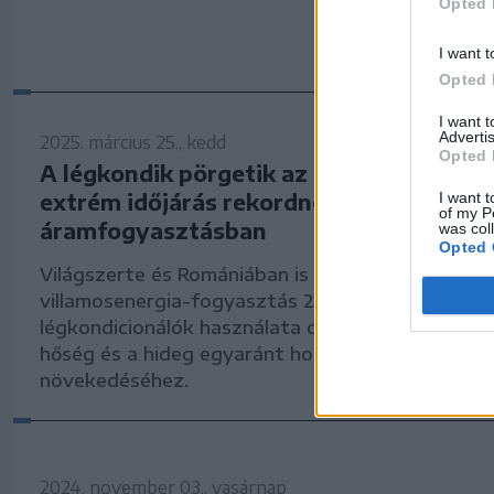
Opted 
I want t
Opted 
I want 
Advertis
2025. március 25., kedd
Opted 
A légkondik pörgetik az áramfogyasztás
extrém időjárás rekordnövekedést okoz
I want t
of my P
áramfogyasztásban
was col
Opted 
Világszerte és Romániában is jelentősen megugro
villamosenergia-fogyasztás 2024-ben, amit főké
légkondicionálók használata okozott. Az extrém 
hőség és a hideg egyaránt hozzájárult a fogyas
növekedéséhez.
2024. november 03., vasárnap