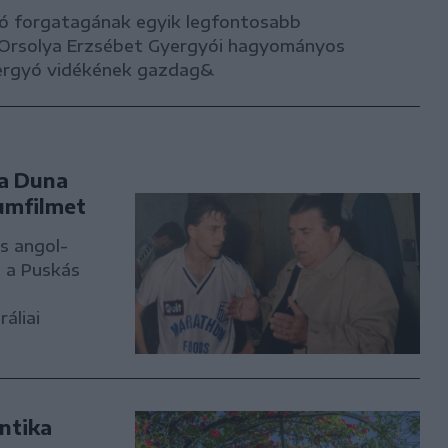
ó forgatagának egyik legfontosabb
s Orsolya Erzsébet Gyergyói hagyományos
yergyó vidékének gazdag&
 a Duna
umfilmet
s angol-
a a Puskás
áliai
ntika