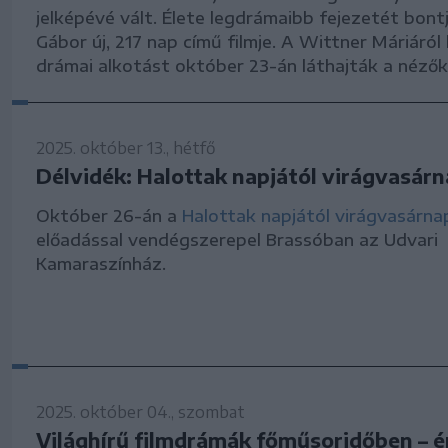
jelképévé vált. Élete legdrámaibb fejezetét bontj
Gábor új, 217 nap című filmje. A Wittner Máriáról
drámai alkotást október 23-án láthajták a nézők
2025. október 13., hétfő
Délvidék: Halottak napjától virágvasárn
Október 26-án a
Halottak napjától virágvasárna
előadással vendégszerepel Brassóban az Udvari
Kamaraszínház.
2025. október 04., szombat
Világhírű filmdrámák főműsoridőben – é