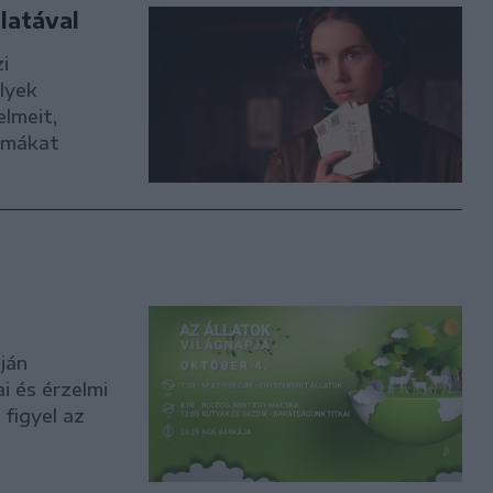
latával
i
lyek
elmeit,
emmákat
a
ján
i és érzelmi
figyel az