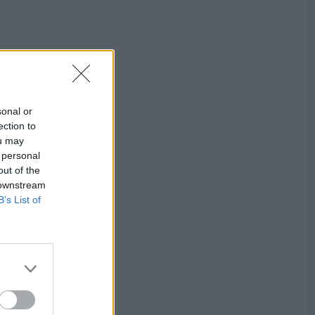
sonal or
ection to
ou may
 personal
out of the
 downstream
B’s List of