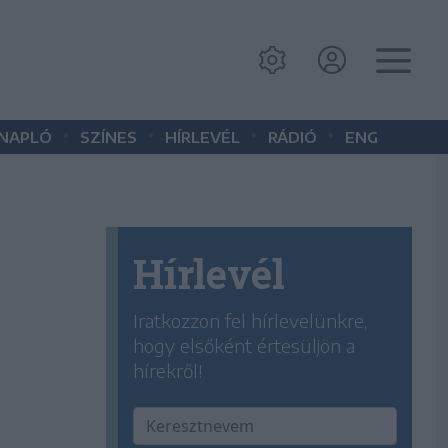
•
•
•
•
 NAPLÓ
SZÍNES
HÍRLEVÉL
RÁDIÓ
ENG
Hírlevél
Iratkozzon fel hírlevelünkre,
hogy elsőként értesüljön a
hírekről!