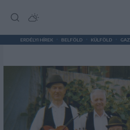
•
•
•
ERDÉLYI HÍREK
BELFÖLD
KÜLFÖLD
GAZ