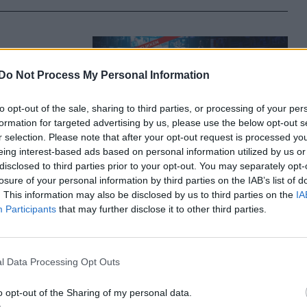
álóságairól
Do Not Process My Personal Information
azdag és
mal,
to opt-out of the sale, sharing to third parties, or processing of your per
t és a
formation for targeted advertising by us, please use the below opt-out s
r selection. Please note that after your opt-out request is processed y
eing interest-based ads based on personal information utilized by us or
disclosed to third parties prior to your opt-out. You may separately opt-
losure of your personal information by third parties on the IAB’s list of
. This information may also be disclosed by us to third parties on the
IA
Participants
that may further disclose it to other third parties.
 Meserádió
n is
l Data Processing Opt Outs
 óvó néni,
erádió
o opt-out of the Sharing of my personal data.
ogadják.