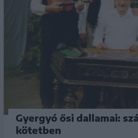
Gyergyó ősi dallamai: sz
kötetben