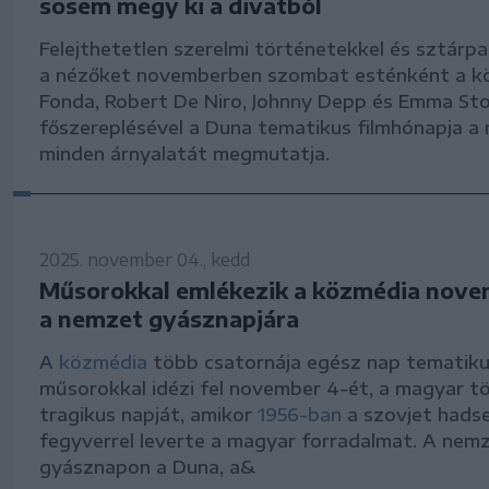
sosem megy ki a divatból
Felejthetetlen szerelmi történetekkel és sztárpa
a nézőket novemberben szombat esténként a kö
Fonda, Robert De Niro, Johnny Depp és Emma St
főszereplésével a Duna tematikus filmhónapja a
minden árnyalatát megmutatja.
2025. november 04., kedd
Műsorokkal emlékezik a közmédia nove
a nemzet gyásznapjára
A
közmédia
több csatornája egész nap tematik
műsorokkal idézi fel november 4-ét, a magyar t
tragikus napját, amikor
1956-ban
a szovjet hads
fegyverrel leverte a magyar forradalmat. A nemz
gyásznapon a Duna, a&