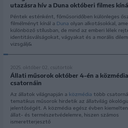
utazásra hív a Duna októberi filmes kíná
Péntek esténként, főműsoridőben különleges ősz
filmélményt kínál a
Duna
olyan alkotásokkal, ame
különböző stílusban, de mind az emberi lélek rejt
identitásválságokat, vágyakat és a morális dil
vizsgálj&
2025. október 02., csütörtök
Állati műsorok október 4-én a közmédi
csatornáin
Az állatok világnapján a
közmédia
több csatorná
tematikus műsorok hirdetik az állatvilág ökológia
jelentőségét. A közmédia egész évben kiemelten 
állat- és természetvédelemre, hiszen számos
ismeretterjesztő