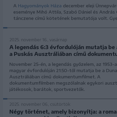
A
Hagyományok Háza
december eleji Ünnepvár
eseménye Mihó Attila, Szabó Dániel és Andrá
tánczene című kötetének bemutatója volt. G
2025. november 16., vasárnap
A legendás 6:3 évfordulóján mutatja be
a Puskás Ausztráliában című dokument
November 25-én, a legendás győzelem, az 1953-a
magyar évfordulóján 21:50-től mutatja be a Dun
Ausztráliában című dokumentumfilmet. A
dokumentumfilmben megszólalnak egykori ausztr
játékosok, barátok, sportvezetők.
2025. november 06., csütörtök
Négy történet, amely bizonyítja: a roma