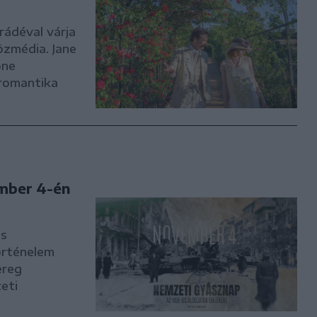
rádéval várja
zmédia. Jane
one
 romantika
mber 4-én
us
örténelem
ereg
eti