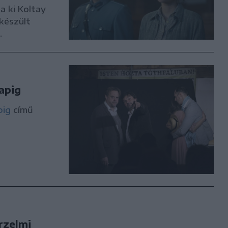
a ki Koltay
 készült
.
apig
pig
című
rzelmi