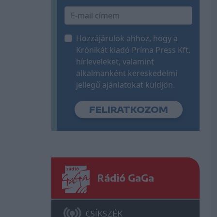
Hozzájárulok ahhoz, hogy a
Krónikát kiadó Príma Press Kft.
hírleveleket, valamint
alkalmanként kereskedelmi
jellegű ajánlatokat küldjön.
Rádió GaGa
CSÍKSZÉK