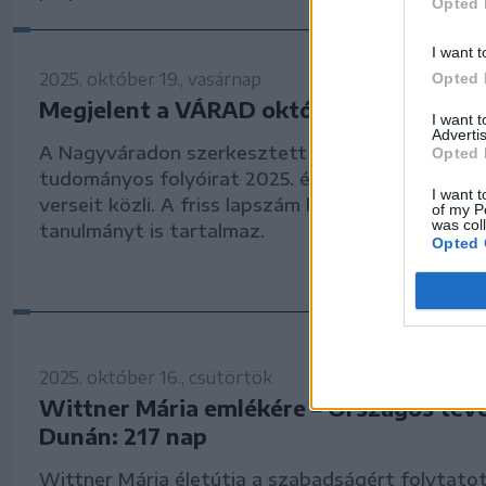
Opted 
I want t
2025. október 19., vasárnap
Opted 
Megjelent a VÁRAD októberi száma
I want 
Advertis
A Nagyváradon szerkesztett irodalmi, művészeti,
Opted 
tudományos folyóirat 2025. évi 10. száma főként 
I want t
verseit közli. A friss lapszám két hosszabbacska
of my P
was col
tanulmányt is tartalmaz.
Opted 
2025. október 16., csütörtök
Wittner Mária emlékére – Országos tév
Dunán: 217 nap
Wittner Mária életútja a szabadságért folytato