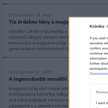
2025. október 28., kedd
Tíz érdekes tény a magyar animáció kiv
Krónika -
Október 28-án a közmédia a magyar animáció g
sokszínű világát ünnepli tematikus műsorfolyam
If you wish 
bemutatva a magyarországi alkotók kreativitásá
sensitive in
confirm you
generációkat szórakoztató történeteket.
continue se
information 
further disc
participants
2025. október 20., hétfő
Downstream 
A legmesésebb mesélőt keresi a Csukás
Magyarország első meserádiója az őszi időszakba
Persona
önkifejezésre bátorítja hallgatóit A legmesésebb
óvó bácsi pályázat keretein belül. A Csukás Mes
I want t
pályázatára a jelentkezéseket november 13-ig f