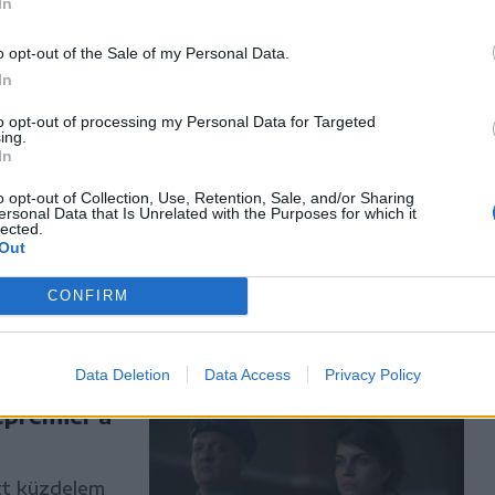
In
o opt-out of the Sale of my Personal Data.
In
to opt-out of processing my Personal Data for Targeted
ing.
 társadalmi,
In
bihari költők
o opt-out of Collection, Use, Retention, Sale, and/or Sharing
 történeti
ersonal Data that Is Unrelated with the Purposes for which it
lected.
Out
CONFIRM
Data Deletion
Data Access
Privacy Policy
épremier a
tt küzdelem