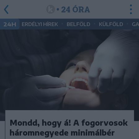
• 24 ÓRA
•
•
•
24H
ERDÉLYI HÍREK
BELFÖLD
KÜLFÖLD
G
Mondd, hogy á! A fogorvosok
háromnegyede minimálbér