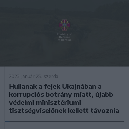
2023. január 25., szerda
Hullanak a fejek Ukajnában a
korrupciós botrány miatt, újabb
védelmi minisztériumi
tisztségviselőnek kellett távoznia