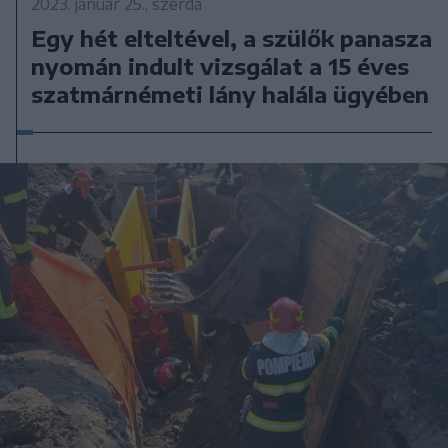
2023. január 25., szerda
Egy hét elteltével, a szülők panasza
nyomán indult vizsgálat a 15 éves
szatmárnémeti lány halála ügyében