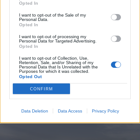
Opted In
I want to opt-out of the Sale of my
Personal Data.
Opted In
2023. január 25., szerda
I want to opt-out of processing my
„Öszvér” az autópályán: hibás
Personal Data for Targeted Advertising.
Opted In
tervdokumentáció és nevetséges
fogalmazási hibák késleltetik a
I want to opt-out of Collection, Use,
Retention, Sale, and/or Sharing of my
Nagyszeben–Fogaras-sztráda
Personal Data that Is Unrelated with the
Purposes for which it was collected.
építését
Opted Out
CONFIRM
Data Deletion
Data Access
Privacy Policy