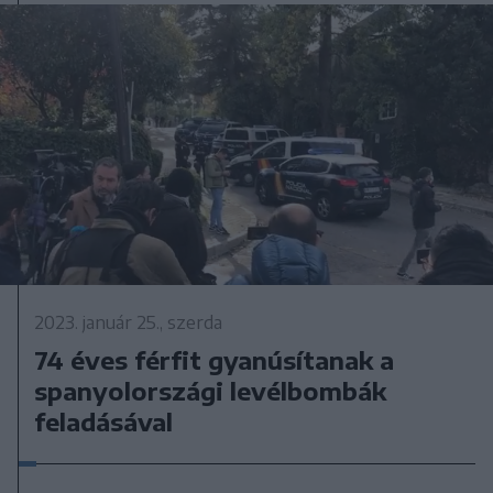
2023. január 25., szerda
74 éves férfit gyanúsítanak a
spanyolországi levélbombák
feladásával