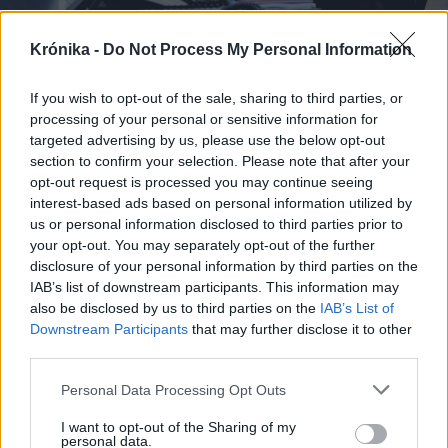
Krónika -
Do Not Process My Personal Information
If you wish to opt-out of the sale, sharing to third parties, or
processing of your personal or sensitive information for
2023. január 25., szerda
targeted advertising by us, please use the below opt-out
Moszkva szerint az ukrán
section to confirm your selection. Please note that after your
opt-out request is processed you may continue seeing
válaszcsapás mérlegelése igazolja
interest-based ads based on personal information utilized by
az orosz invázió helyességét
us or personal information disclosed to third parties prior to
your opt-out. You may separately opt-out of the further
disclosure of your personal information by third parties on the
IAB’s list of downstream participants. This information may
also be disclosed by us to third parties on the
IAB’s List of
Downstream Participants
that may further disclose it to other
third parties.
Personal Data Processing Opt Outs
I want to opt-out of the Sharing of my
personal data.