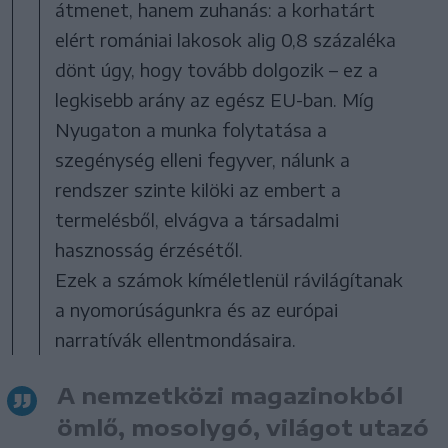
átmenet, hanem zuhanás: a korhatárt
elért romániai lakosok alig 0,8 százaléka
dönt úgy, hogy tovább dolgozik – ez a
legkisebb arány az egész EU-ban. Míg
Nyugaton a munka folytatása a
szegénység elleni fegyver, nálunk a
rendszer szinte kilöki az embert a
termelésből, elvágva a társadalmi
hasznosság érzésétől.
Ezek a számok kíméletlenül rávilágítanak
a nyomorúságunkra és az európai
narratívák ellentmondásaira.
A nemzetközi magazinokból
ömlő, mosolygó, világot utazó