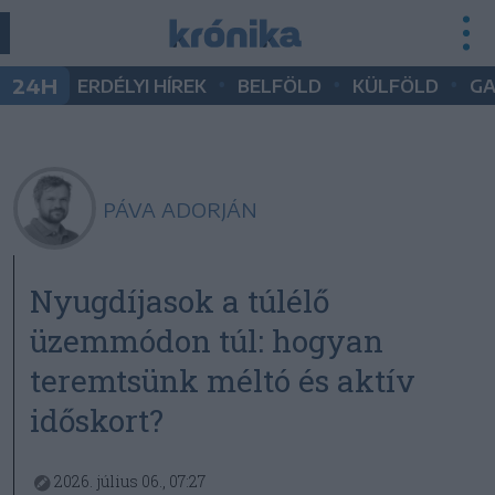
•
•
•
24H
ERDÉLYI HÍREK
BELFÖLD
KÜLFÖLD
G
PÁVA ADORJÁN
Nyugdíjasok a túlélő
üzemmódon túl: hogyan
teremtsünk méltó és aktív
időskort?
2026. július 06., 07:27