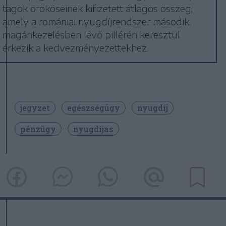
tagok örököseinek kifizetett átlagos összeg,
amely a romániai nyugdíjrendszer második,
magánkezelésben lévő pillérén keresztül
érkezik a kedvezményezettekhez.
jegyzet
egészségügy
nyugdíj
pénzügy
nyugdíjas