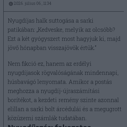
2026. július 06., 11:34
Nyugdíjas halk suttogása a sarki
patikában: „Kedveske, melyik az olcsóbb?
Ezt a két gyógyszert most hagyjuk ki, majd
jövő hónapban visszajövök értük.”
Nem fikció ez, hanem az erdélyi
nyugdíjasok rögvalóságának mindennapi,
húsbavágó lenyomata. Amikor a postás
meghozza a nyugdíj-újraszámítási
borítékot, a kezdeti remény szinte azonnal
elillan a sarki bolt árcédulái és a megugrott
közüzemi számlák tudatában.