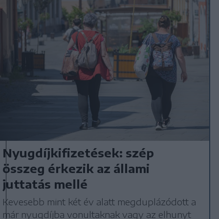
Nyugdíjkifizetések: szép
összeg érkezik az állami
juttatás mellé
Kevesebb mint két év alatt megduplázódott a
már nyugdíjba vonultaknak vagy az elhunyt