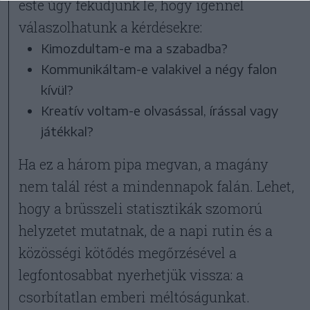
este úgy feküdjünk le, hogy igennel
válaszolhatunk a kérdésekre:
Kimozdultam-e ma a szabadba?
Kommunikáltam-e valakivel a négy falon
kívül?
Kreatív voltam-e olvasással, írással vagy
játékkal?
Ha ez a három pipa megvan, a magány
nem talál rést a mindennapok falán. Lehet,
hogy a brüsszeli statisztikák szomorú
helyzetet mutatnak, de a napi rutin és a
közösségi kötődés megőrzésével a
legfontosabbat nyerhetjük vissza: a
csorbítatlan emberi méltóságunkat.