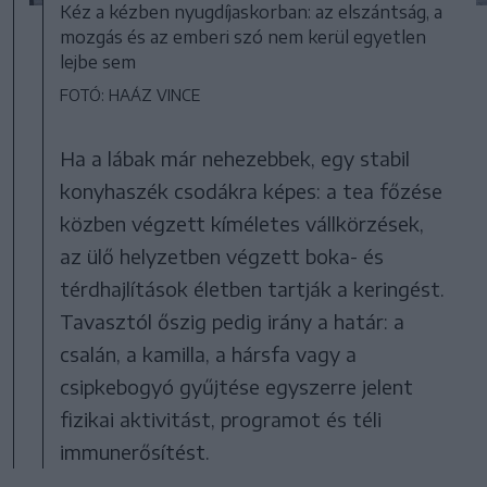
Kéz a kézben nyugdíjaskorban: az elszántság, a
mozgás és az emberi szó nem kerül egyetlen
lejbe sem
FOTÓ: HAÁZ VINCE
Ha a lábak már nehezebbek, egy stabil
konyhaszék csodákra képes: a tea főzése
közben végzett kíméletes vállkörzések,
az ülő helyzetben végzett boka- és
térdhajlítások életben tartják a keringést.
Tavasztól őszig pedig irány a határ: a
csalán, a kamilla, a hársfa vagy a
csipkebogyó gyűjtése egyszerre jelent
fizikai aktivitást, programot és téli
immunerősítést.