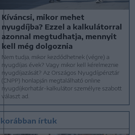
Kíváncsi, mikor mehet
nyugdíjba? Ezzel a kalkulátorral
azonnal megtudhatja, mennyit
kell még dolgoznia
Nem tudja, mikor kezdődhetnek (végre) a
nyugdíjas évek? Vagy mikor kell kérelmeznie
nyugdíjazását? Az Országos Nyugdíjpénztár
(CNPP) honlapján megtalálható online
nyugdíjkorhatár-kalkulátor személyre szabott
választ ad.
korábban írtuk