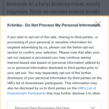
Keressük fel a helyi közkönyvtárat, amely
ingyenes, fűtött és csendes térként kiváló
találkozóhely; itt alakulhatnak ki a legjobb
Krónika -
Do Not Process My Personal Information
sakkozó, rejtvényfejtő mikroközösségek.
Emellett ne feledkezzünk meg a
If you wish to opt-out of the sale, sharing to third parties, or
mikroönkéntességről sem: ha átviszünk
processing of your personal or sensitive information for
targeted advertising by us, please use the below opt-out
egy tál meleg levest a nálunk is elesettebb
section to confirm your selection. Please note that after your
szomszédnak, az
opt-out request is processed you may continue seeing
interest-based ads based on personal information utilized by
us or personal information disclosed to third parties prior to
a segítségnyújtás örömén
your opt-out. You may separately opt-out of the further
disclosure of your personal information by third parties on the
keresztül nekünk adja a
IAB’s list of downstream participants. This information may
legnagyobb lelki erőt.
also be disclosed by us to third parties on the
IAB’s List of
Downstream Participants
that may further disclose it to other
third parties.
Az agyműködést pontosan úgy kell edzeni,
mint az izmokat. Egy olcsó füzet
Personal Data Processing Opt Outs