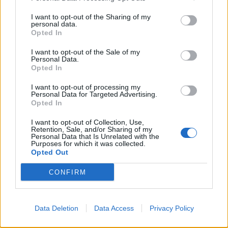
segítségével kezdjük el megírni a családi
I want to opt-out of the Sharing of my
personal data.
krónikát. A régi történetek, nagyszülők
Opted In
nevei, elfeledett falusi szokások lejegyzése
I want to opt-out of the Sale of my
Personal Data.
nemcsak a memóriát frissíti fel, hanem
Opted In
olyan pótolhatatlan szellemi jussot hoz
I want to opt-out of processing my
Personal Data for Targeted Advertising.
létre az unokáknak, amit semmilyen gép
Opted In
nem tud helyettesíteni. Ezt egészítheti ki a
I want to opt-out of Collection, Use,
kártyázás, a közös keresztrejtvény-fejtés,
Retention, Sale, and/or Sharing of my
Personal Data that Is Unrelated with the
Purposes for which it was collected.
amelyek a játékos versengés révén tartják
Opted Out
ébren az elmét.
CONFIRM
A három „K” törvénye
Hogy a mindennapok ne folyjanak szét,
Data Deletion
Data Access
Privacy Policy
vezessük be a három „K” törvényét. Minden