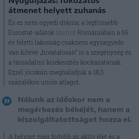
Nyugdíjazás: fokozatos
átmenet helyett zuhanás
És ez nem egyedi dráma: a legfrissebb
Eurostat-adatok
szerint
Romániában a 65
év feletti lakosság csaknem egynegyede
van kitéve „hivatalosan” is a szegénység és
a társadalmi kirekesztés kockázatának.
Ezzel jócskán meghaladjuk a 18,3
százalékos uniós átlagot.
Nálunk az időskor nem a
megérkezés békéjét, hanem a
kiszolgáltatottságot hozza el.
A helyzet még fojtóbb az aktív élet és a